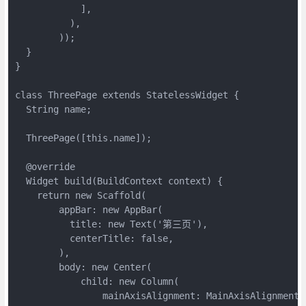
            ],

          ),

        ));

  }

}

class ThreePage extends StatelessWidget {

  String name;

  ThreePage([this.name]);

  @override

  Widget build(BuildContext context) {

    return new Scaffold(

        appBar: new AppBar(

          title: new Text('第三页'),

          centerTitle: false,

        ),

        body: new Center(

            child: new Column(

                mainAxisAlignment: MainAxisAlignment.c