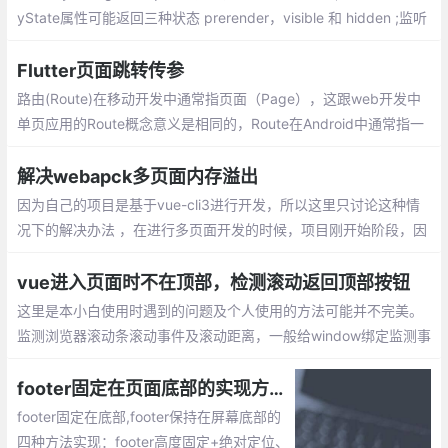
yState属性可能返回三种状态 prerender，visible 和 hidden ;监听
visibility change 事件;页面变为不可见时触发
Flutter页面跳转传参
路由(Route)在移动开发中通常指页面（Page），这跟web开发中
单页应用的Route概念意义是相同的，Route在Android中通常指一
个Activity，在iOS中指一个ViewController。所谓路由管理，就是
管理页面之间如何跳转，通常也可被称为导航管理
解决webapck多页面内存溢出
因为自己的项目是基于vue-cli3进行开发，所以这里只讨论这种情
况下的解决办法 ，在进行多页面开发的时候，项目刚开始阶段，因
为文件较少，所以代码编译速度还行，但是随着项目逐渐增大
vue进入页面时不在顶部，检测滚动返回顶部按钮
这里是本小白使用时遇到的问题及个人使用的方法可能并不完美。
监测浏览器滚动条滚动事件及滚动距离，一般给window绑定监测事
件就能获得window.pageYOffset滚动距离。
footer固定在页面底部的实现方法总结
footer固定在底部,footer保持在屏幕底部的
四种方法实现：footer高度固定+绝对定位、