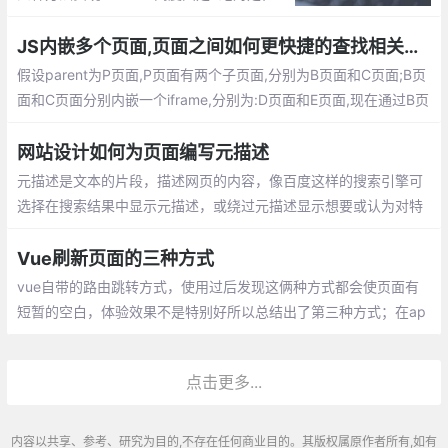
footer高度固定+margin负值、footer高度任
意+js、常用的纯css实现footer sticker
JS内嵌多个页面,页面之间如何更快捷的查找相关联的页面
假设parent为P页面,P页面有两个子页面,分别为B页面和C页面;B页
面和C页面分别内嵌一个iframe,分别为:D页面和E页面,现在通过B页
面的内嵌页面D的方法refreshEpage(eUrl)来加载内嵌页面E的内容.
网站设计如何为页面编写元描述
元描述是文本的片段，描述网页的内容，像百度这样的搜索引擎可
选择在搜索结果中显示元描述，或绕过元描述显示想要或认为对特
定搜索查询更重要的内容。但优化元描述是网站设计的重要因素，
谈到网站设计时候
Vue刷新页面的三种方式
vue自带的路由跳转方式，使用过后发现这俩种方式都会使页面有
短暂的空白，体验效果不是特别好所以总结出了第三种方式；在ap
p或者路由插槽处声明以下代码在页面中需要页面刷新的地方调用
即可
点击更多...
内容以共享、参考、研究为目的,不存在任何商业目的。其版权属原作者所有,如有