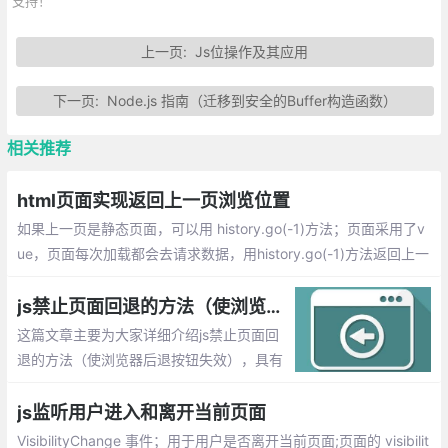
支持！
上一页:
Js位操作及其应用
下一页:
Node.js 指南（迁移到安全的Buffer构造函数）
相关推荐
html页面实现返回上一页浏览位置
如果上一页是静态页面，可以用 history.go(-1)方法；页面采用了v
ue，页面每次加载都会去请求数据，用history.go(-1)方法返回上一
页，上一页的页面因为重新请求数据，页面不会定位到上次浏览的
位置；
js禁止页面回退的方法（使浏览器后退按钮失效）
这篇文章主要为大家详细介绍js禁止页面回
退的方法（使浏览器后退按钮失效），具有
一定的参考价值，感兴趣的小伙伴们可以参
考一下
js监听用户进入和离开当前页面
VisibilityChange 事件；用于用户是否离开当前页面;页面的 visibilit