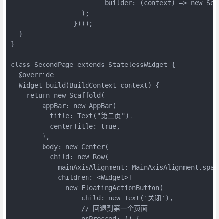
                        builder: (context) => new Seco
                  );

                })));

  }

}

class SecondPage extends StatelessWidget {

  @override

  Widget build(BuildContext context) {

    return new Scaffold(

        appBar: new AppBar(

          title: Text("第二页"),

          centerTitle: true,

        ),

        body: new Center(

          child: new Row(

            mainAxisAlignment: MainAxisAlignment.space
            children: <Widget>[

              new FloatingActionButton(

                  child: new Text('关闭'),

                  // 回退到第一个页面

                  onPressed: () {
