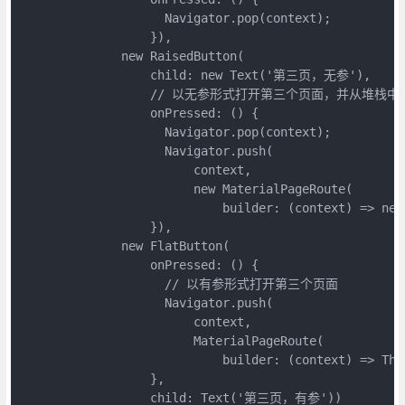
                    Navigator.pop(context);

                  }),

              new RaisedButton(

                  child: new Text('第三页，无参'),

                  // 以无参形式打开第三个页面，并从堆栈
                  onPressed: () {

                    Navigator.pop(context);

                    Navigator.push(

                        context,

                        new MaterialPageRoute(

                            builder: (context) => new 
                  }),

              new FlatButton(

                  onPressed: () {

                    // 以有参形式打开第三个页面

                    Navigator.push(

                        context,

                        MaterialPageRoute(

                            builder: (context) => Th
                  },

                  child: Text('第三页，有参'))
