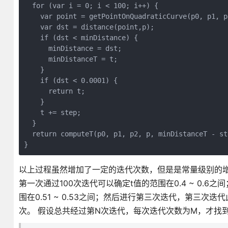
  for (var i = 0; i < 100; i++) {

    var point = getPointOnQuadraticCurve(p0, p1, p2
    var dst = distance(point,p);

    if (dst < minDistance) {

      minDistance = dst;

      minDistanceT = t;

    }

    if (dst < 0.0001) {

      return t;

    }

    t += step;

  }

  return computeT(p0, p1, p2, p, minDistanceT - st
以上过程虽然增加了一定的迭代次数，但是是常量级别的增
第一次通过100次迭代可以确定t值的范围在0.4 ~ 0.
围在0.51 ~ 0.53之间；然后进行第三次迭代，第三次迭
次。 假设总共经过第N次迭代，每次迭代次数为M，才找到t