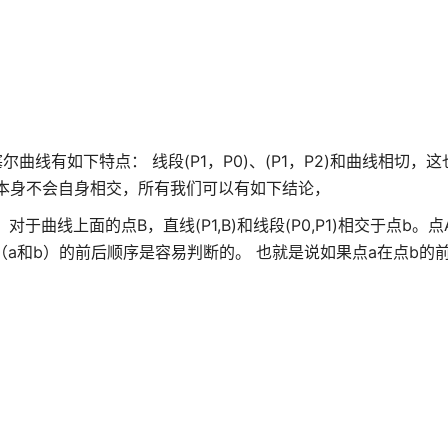
尔曲线有如下特点： 线段(P1，P0)、(P1，P2)和曲线相切，
曲线本身不会自身相交，所有我们可以有如下结论，
a；对于曲线上面的点B，直线(P1,B)和线段(P0,P1)相交于点b。
a和b）的前后顺序是容易判断的。 也就是说如果点a在点b的