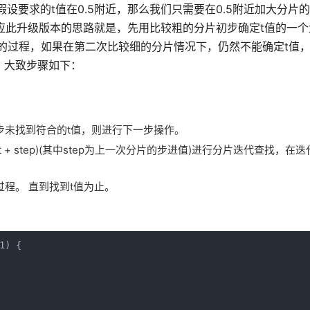
设要求的t值在0.5附近，那么我们只需要在0.5附近加大分片
数量。 应此升级版本的思路就是，先用比较粗的分片初步确定t值的一
的过程，如果在第二次比较细的分片情况下，仍然不能确定t值
 大致步骤如下：
步未找到符合的t值，则进行下一步操作。
,t + step)(其中step为上一次分片的步进值)进行分片迭代查找，
程。 直到找到t值为止。
) {
