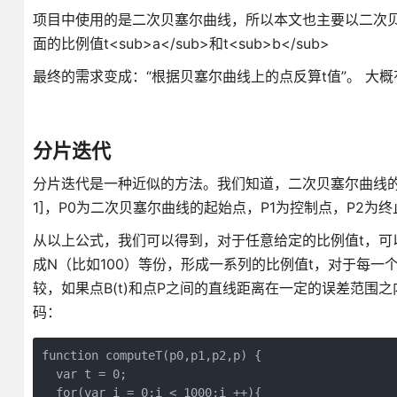
项目中使用的是二次贝塞尔曲线，所以本文也主要以二次贝
面的比例值t<sub>a</sub>和t<sub>b</sub>
最终的需求变成：“根据贝塞尔曲线上的点反算t值”。 大
分片迭代
分片迭代是一种近似的方法。我们知道，二次贝塞尔曲线的公式如下： B(t) = 
1]，P0为二次贝塞尔曲线的起始点，P1为控制点，P2为终
从以上公式，我们可以得到，对于任意给定的比例值t，可以求
成N（比如100）等份，形成一系列的比例值t，对于每一个t
较，如果点B(t)和点P之间的直线距离在一定的误差范围之
码：
function computeT(p0,p1,p2,p) {

  var t = 0;

  for(var i = 0;i < 1000;i ++){
