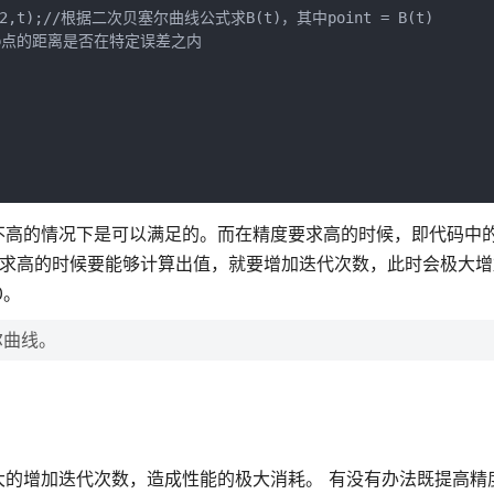
0,p1,p2,t);//根据二次贝塞尔曲线公式求B(t)，其中point = B(t)

oint和p点的距离是否在特定误差之内

高的情况下是可以满足的。而在精度要求高的时候，即代码中的
度要求高的时候要能够计算出值，就要增加迭代次数，此时会极大
0。
尔曲线。
的增加迭代次数，造成性能的极大消耗。 有没有办法既提高精