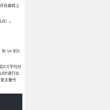
B点在曲线上
该点）。
\in $[0,
,1]平均分
的点P进行比
下是主要代