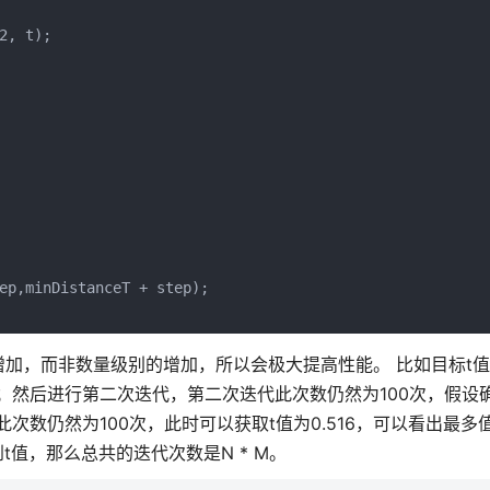
, t);

ep,minDistanceT + step);

加，而非数量级别的增加，所以会极大提高性能。 比如目标t值在
6之间；然后进行第二次迭代，第二次迭代此次数仍然为100次，假设
代此次数仍然为100次，此时可以获取t值为0.516，可以看出最多
值，那么总共的迭代次数是N * M。