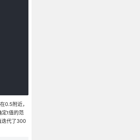
0.5附近，
确定t值的范
值迭代了300