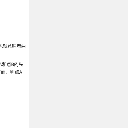
这也就意味着曲
点A和点B的先
前面，则点A