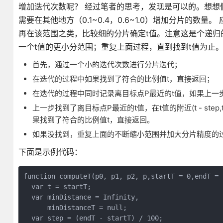
增加迭代次数呢？ 经过笔者的思考，发现是可以的。想想假
需要在其他地方（0.1~0.4，0.6~1.0）增加分片的
再在该范围之类，比较细的分片确定t值。注意这是个递归
一个t值的更小分范围；重复上面过程，直到找到t值为止。
首先，通过一个小的迭代次数进行分片迭代；
在迭代的过程中如果找到了符合的比例值t，直接返回；
在迭代的过程中同时记录离目标点P最近的t值，如果上一
上一步找到了离目标点P最近的t值，在t值的附近(t - step
果找到了符合的比例值t，直接返回。
如果没找到，重复上面的不断缩小范围并加大分片精度的过
下面是示例代码：
function computeT(p0, p1, p2, p,startT = 0,endT = 1
  var t = startT;

  var minDistance = Infinity,

      minDistanceT = null;

  var step = (endT - startT) / 100;
