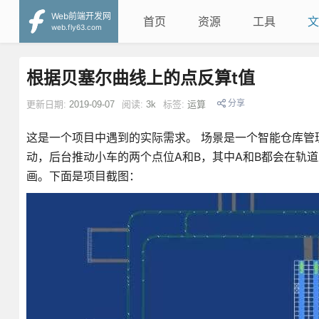
Web前端开发网
首页
资源
工具
文
web.fly63.com
根据贝塞尔曲线上的点反算t值
分享
更新日期:
2019-09-07
阅读:
3k
标签:
运算
这是一个项目中遇到的实际需求。 场景是一个智能仓库管
动，后台推动小车的两个点位A和B，其中A和B都会在轨
画。下面是项目截图：