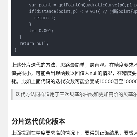
      var point = getPointOnQuadraticCurve(p
      if(distance(point,p) < 0.01){ // 判断p
        return t;

      }

      t+= 0.001;

  }

  return null;

上述分片迭代的方法，思路最简单，最直观。在精度要求不
值要很小，可能会出现函数返回值为null的情况，在精
耗。比如上面代码的迭代次数可能会变成10000甚至1000
迭代方法同样适用于三次贝塞尔曲线和更加高阶的贝塞
分片迭代优化版本
上面提到在精度要求高的情况下，要得到正确结果，要极大