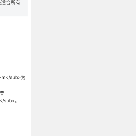
是适合所有
m</sub>为
如果
</sub>。