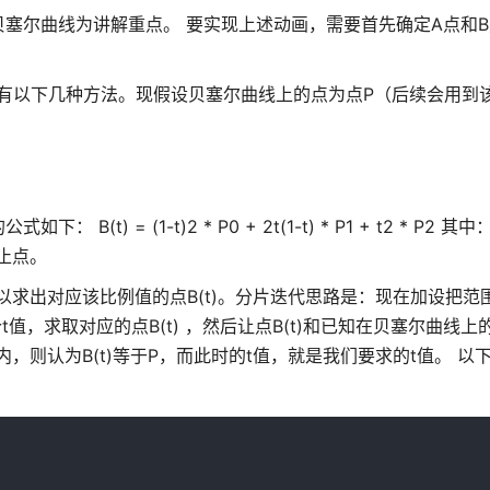
塞尔曲线为讲解重点。 要实现上述动画，需要首先确定A点和
概有以下几种方法。现假设贝塞尔曲线上的点为点P（后续会用到
(1-t)2 * P0 + 2t(1-t) * P1 + t2 * P2 其中： $t 
止点。
出对应该比例值的点B(t)。分片迭代思路是：现在加设把范围[0
值，求取对应的点B(t) ，然后让点B(t)和已知在贝塞尔曲线上
内，则认为B(t)等于P，而此时的t值，就是我们要求的t值。 以