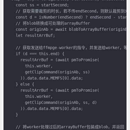
    const ss = startSecond;

    // 获取需要裁剪的时长，若不传endSecond，则默认裁剪到末尾
    const d = isNumber(endSecond) ? endSecond - startS
    // 将blob转换成可处理的arrayBuffer

    const originAb = await blobToArrayBuffer(originBlo
    let resultArrBuf;

    // 获取发送给ffmpge-worker的指令，并发送给worker，
    if (d === this.end) {

      resultArrBuf = (await pmToPromise(

        this.worker,

        getClipCommand(originAb, ss)

      )).data.data.MEMFS[0].data;

    } else {

      resultArrBuf = (await pmToPromise(

        this.worker,

        getClipCommand(originAb, ss, d)

      )).data.data.MEMFS[0].data;

    }

    // 将worker处理过后的arrayBuffer包装成blob，并返回
