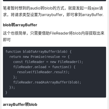
笔者暂时想到的audio转blob的方式，就是发起一段ajax请
求，将请求类型设置为arraybuffer，即可拿到arrayBuffer.
blob转arrayBuffer
这个也很简单，只需要借助FileReader将blob内容提取出来
即可
function blobToArrayBuffer(blob) {

  return new Promise(resolve => {

    const fileReader = new FileReader();

    fileReader.onload = function() {

      resolve(fileReader.result);

    };

    fileReader.readAsArrayBuffer(blob);

  });

}
arrayBuffer转blob