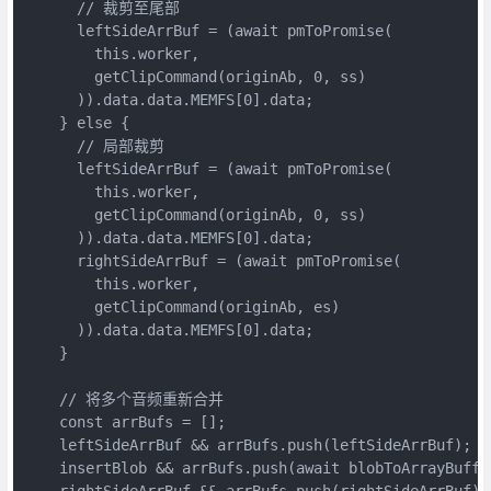
      // 裁剪至尾部

      leftSideArrBuf = (await pmToPromise(

        this.worker,

        getClipCommand(originAb, 0, ss)

      )).data.data.MEMFS[0].data;

    } else {

      // 局部裁剪

      leftSideArrBuf = (await pmToPromise(

        this.worker,

        getClipCommand(originAb, 0, ss)

      )).data.data.MEMFS[0].data;

      rightSideArrBuf = (await pmToPromise(

        this.worker,

        getClipCommand(originAb, es)

      )).data.data.MEMFS[0].data;

    }

    // 将多个音频重新合并

    const arrBufs = [];

    leftSideArrBuf && arrBufs.push(leftSideArrBuf);

    insertBlob && arrBufs.push(await blobToArrayBuffer
    rightSideArrBuf && arrBufs.push(rightSideArrBuf);
