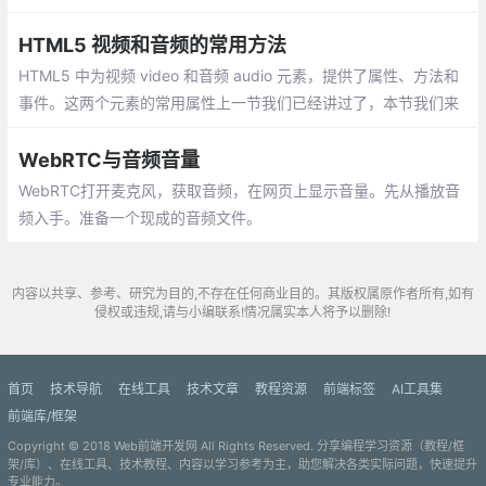
巧。实际上它并不是真正的 hack，而是针对 HTML 和 CSS 的严格
实现
HTML5 视频和音频的常用方法
HTML5 中为视频 video 和音频 audio 元素，提供了属性、方法和
事件。这两个元素的常用属性上一节我们已经讲过了，本节我们来
讲一下这两个元素的方法。
WebRTC与音频音量
WebRTC打开麦克风，获取音频，在网页上显示音量。先从播放音
频入手。准备一个现成的音频文件。
内容以共享、参考、研究为目的,不存在任何商业目的。其版权属原作者所有,如有
侵权或违规,请与小编联系!情况属实本人将予以删除!
首页
技术导航
在线工具
技术文章
教程资源
前端标签
AI工具集
前端库/框架