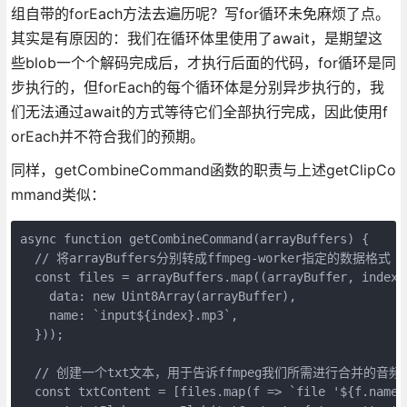
组自带的forEach方法去遍历呢？写for循环未免麻烦了点。
其实是有原因的：我们在循环体里使用了await，是期望这
些blob一个个解码完成后，才执行后面的代码，for循环是同
步执行的，但forEach的每个循环体是分别异步执行的，我
们无法通过await的方式等待它们全部执行完成，因此使用f
orEach并不符合我们的预期。
同样，getCombineCommand函数的职责与上述getClipCo
mmand类似：
async function getCombineCommand(arrayBuffers) {

  // 将arrayBuffers分别转成ffmpeg-worker指定的数据格式

  const files = arrayBuffers.map((arrayBuffer, index) 
    data: new Uint8Array(arrayBuffer),

    name: `input${index}.mp3`,

  }));

  // 创建一个txt文本，用于告诉ffmpeg我们所需进行合并的
  const txtContent = [files.map(f => `file '${f.name}'