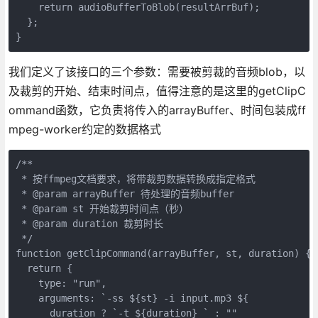
    return audioBufferToBlob(resultArrBuf);

  };

}
我们定义了该接口的三个参数：需要被剪裁的音频blob，以
及裁剪的开始、结束时间点，值得注意的是这里的getClipC
ommand函数，它负责将传入的arrayBuffer、时间包装成ff
mpeg-worker约定的数据格式
/**

 * 按ffmpeg文档要求，将带裁剪数据转换成指定格式

 * @param arrayBuffer 待处理的音频buffer

 * @param st 开始裁剪时间点（秒）

 * @param duration 裁剪时长

 */

function getClipCommand(arrayBuffer, st, duration) {

  return {

    type: "run",

    arguments: `-ss ${st} -i input.mp3 ${

      duration ? `-t ${duration} ` : ""
