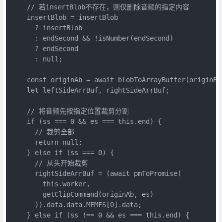
    // 若insertBlob不存在，则仅删除音频的指定内容

    insertBlob = insertBlob

      ? insertBlob

      : endSecond && !isNumber(endSecond)

      ? endSecond

      : null;

    const originAb = await blobToArrayBuffer(originBlo
    let leftSideArrBuf, rightSideArrBuf;

    // 将音频先按指定位置裁剪分割

    if (ss === 0 && es === this.end) {

      // 裁剪全部

      return null;

    } else if (ss === 0) {

      // 从头开始裁剪

      rightSideArrBuf = (await pmToPromise(

        this.worker,

        getClipCommand(originAb, es)

      )).data.data.MEMFS[0].data;

    } else if (ss !== 0 && es === this.end) {
