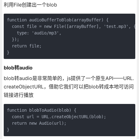
利用File创建出一个blob
function audioBufferToBlob(arrayBuffer) {

  const file = new File([arrayBuffer], 'test.mp3', {

    type: 'audio/mp3',

  });

  return file;

}
blob转audio
blob转audio是非常简单的，js提供了一个原生API——URL.
createObjectURL，借助它我们可以把blob转成本地可访问
链接进行播放
function blobToAudio(blob) {

  const url = URL.createObjectURL(blob);

  return new Audio(url);

}