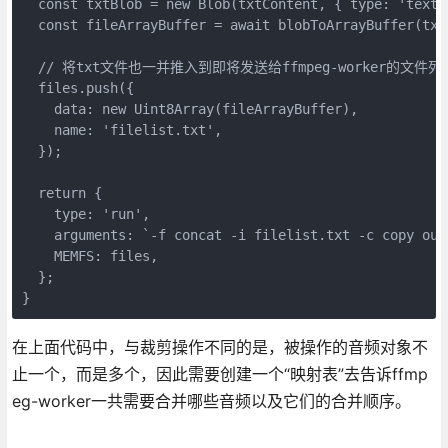
  const txtBlob = new Blob(txtContent, { type: 'text/t
  const fileArrayBuffer = await blobToArrayBuffer(txtB
  // 将txt文件也一并推入到即将发送给ffmpeg-worker的文件列
  files.push({

    data: new Uint8Array(fileArrayBuffer),

    name: 'filelist.txt',

  });

  return {

    type: 'run',

    arguments: `-f concat -i filelist.txt -c copy outp
    MEMFS: files,

  };

}
在上面代码中，与裁剪操作不同的是，被操作的音频对象不
止一个，而是多个，因此需要创建一个“映射表”去告诉ffmp
eg-worker一共需要合并哪些音频以及它们的合并顺序。