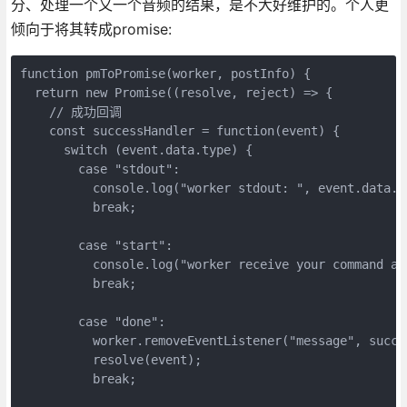
分、处理一个又一个音频的结果，是不大好维护的。个人更
倾向于将其转成promise:
function pmToPromise(worker, postInfo) {

  return new Promise((resolve, reject) => {

    // 成功回调

    const successHandler = function(event) {

      switch (event.data.type) {

        case "stdout":

          console.log("worker stdout: ", event.data.da
          break;

        case "start":

          console.log("worker receive your command and
          break;

        case "done":

          worker.removeEventListener("message", succes
          resolve(event);

          break;
