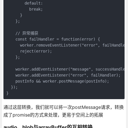
        default:

          break;

      }

    };

    // 异常捕获

    const failHandler = function(error) {

      worker.removeEventListener("error", failHandler)
      reject(error);

    };

    worker.addEventListener("message", successHandler)
    worker.addEventListener("error", failHandler);

    postInfo && worker.postMessage(postInfo);

  });

}
通过这层转换，我们就可以将一次postMessage请求，转换
成了promise的方式来处理，更易于空间上的拓展
audio、blob与arrayBuffer的互相转换