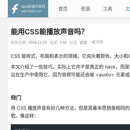
Web前端开发网
首页
资源
工具
文
web.fly63.com
能用CSS能播放声音吗？
分享
更新日期:
2019-11-28
阅读:
3.6k
标签:
音频
CSS 是样式、布局和表示的领域。它充斥着颜色、大小
本文介绍了一些技巧。实际上它并不是真正的 hack，而是针
议在生产中使用它，因为音频可能还会被 <audio> 元素或 Ja
窍门
用 CSS 播放声音有好几种方法，但是其基本思想是相同的
它
。像这样：