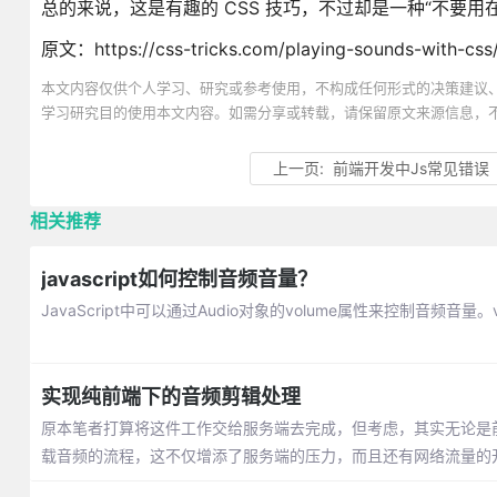
总的来说，这是有趣的 CSS 技巧，不过却是一种“不要用
原文：https://css-tricks.com/playing-sounds-with-css
本文内容仅供个人学习、研究或参考使用，不构成任何形式的决策建议
学习研究目的使用本文内容。如需分享或转载，请保留原文来源信息，
上一页:
前端开发中Js常见错误
相关推荐
javascript如何控制音频音量？
JavaScript中可以通过Audio对象的volume属性来控制音频音量
实现纯前端下的音频剪辑处理
原本笔者打算将这件工作交给服务端去完成，但考虑，其实无论是
载音频的流程，这不仅增添了服务端的压力，而且还有网络流量的