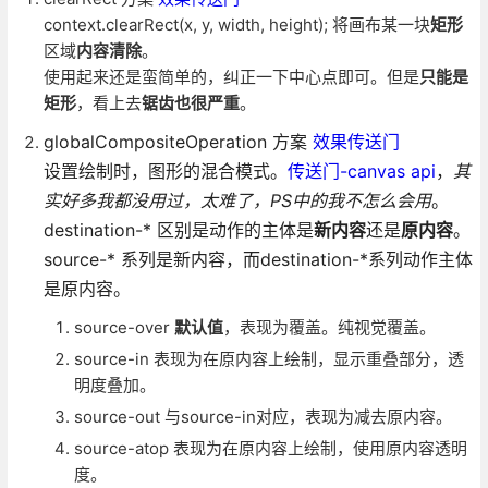
context.clearRect(x, y, width, height); 将画布某一块
矩形
区域
内容清除
。
使用起来还是蛮简单的，纠正一下中心点即可。但是
只能是
矩形
，看上去
锯齿也很严重
。
globalCompositeOperation 方案
效果传送门
设置绘制时，图形的混合模式。
传送门-canvas api
，
其
实好多我都没用过，太难了，PS中的我不怎么会用
。
destination-* 区别是动作的主体是
新内容
还是
原内容
。
source-* 系列是新内容，而destination-*系列动作主体
是原内容。
source-over
默认值
，表现为覆盖。纯视觉覆盖。
source-in 表现为在原内容上绘制，显示重叠部分，透
明度叠加。
source-out 与source-in对应，表现为减去原内容。
source-atop 表现为在原内容上绘制，使用原内容透明
度。