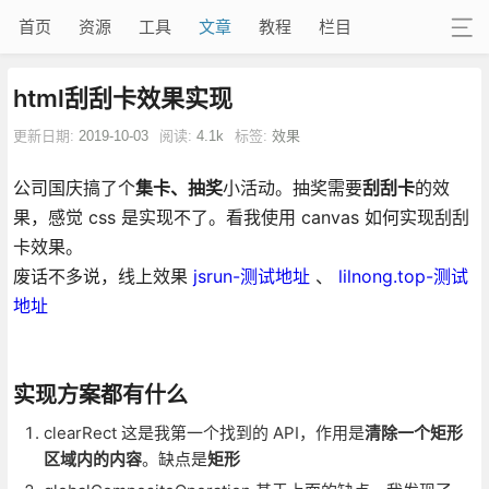
首页
资源
工具
文章
教程
栏目
html刮刮卡效果实现
更新日期:
2019-10-03
阅读:
4.1k
标签:
效果
公司国庆搞了个
集卡、抽奖
小活动。抽奖需要
刮刮卡
的效
果，感觉 css 是实现不了。看我使用 canvas 如何实现刮刮
卡效果。
废话不多说，线上效果
jsrun-测试地址
、
lilnong.top-测试
地址
实现方案都有什么
clearRect 这是我第一个找到的 API，作用是
清除一个矩形
区域内的内容
。缺点是
矩形