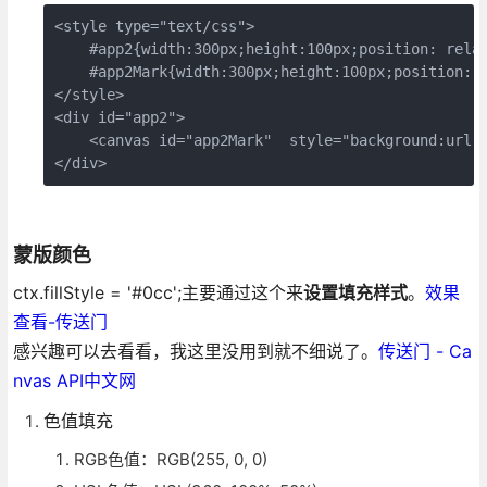
<style type="text/css">

    #app2{width:300px;height:100px;position: relat
    #app2Mark{width:300px;height:100px;position: a
</style>

<div id="app2">

    <canvas id="app2Mark"  style="background:url(h
</div>
蒙版颜色
ctx.fillStyle = '#0cc';主要通过这个来
设置填充样式
。
效果
查看-传送门
感兴趣可以去看看，我这里没用到就不细说了。
传送门 - Ca
nvas API中文网
色值填充
RGB色值：RGB(255, 0, 0)