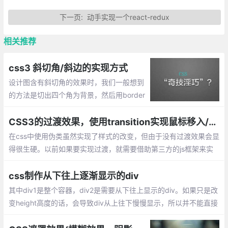
下一页:
动手实现一个react-redux
相关推荐
css3 斜切角/斜边的实现方式
设计图含有斜切角的效果时，我们一般想到
的方法是切出四个角为背景，然后用border
连起来，这样就能显示出该效果了，那么直
接使用css呢？下面就整理css做斜边的效
CSS3的过渡效果，使用transition实现鼠标移入/移出效果
果。
在css中使用伪类虽然实现了样式的改变，但由于没有过渡效果会显
得很生硬。以前如果要实现过渡，就需要借助第三方的js框架来实
现。现在只需要使用CSS3的过渡（transition）功能，就可以从一
组样式平滑的切换到另一组样式。
css制作从下往上逐渐显示的div
其中div1是整个容器，div2是需要从下往上显示的div。如果只是改
变height高度的话，会导致div从上往下慢慢显示，所以并不能直接
设置div2的高度来达成效果，此时我们需要一个遮罩mask来帮助di