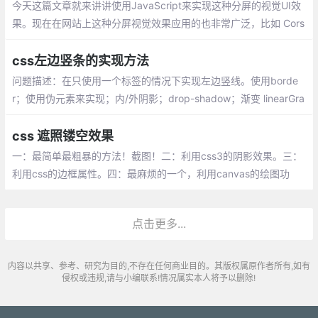
今天这篇文章就来讲讲使用JavaScript来实现这种分屏的视觉UI效
果。现在在网站上这种分屏视觉效果应用的也非常广泛，比如 Cors
air website。
css左边竖条的实现方法
问题描述：在只使用一个标签的情况下实现左边竖线。使用borde
r；使用伪元素来实现；内/外阴影；drop-shadow；渐变 linearGra
dient
css 遮照镂空效果
一：最简单最粗暴的方法！截图！二：利用css3的阴影效果。三：
利用css的边框属性。四：最麻烦的一个，利用canvas的绘图功
能。五：遮罩层加box
点击更多...
内容以共享、参考、研究为目的,不存在任何商业目的。其版权属原作者所有,如有
侵权或违规,请与小编联系!情况属实本人将予以删除!