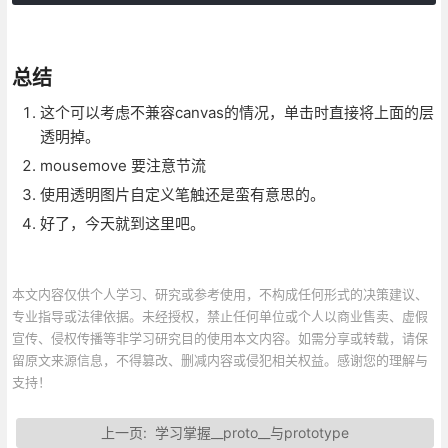
总结
这个可以考虑不兼容canvas的情况，单击时直接将上面的层
透明掉。
mousemove 要注意节流
使用透明图片自定义笔触还是蛮有意思的。
好了，今天就到这里吧。
本文内容仅供个人学习、研究或参考使用，不构成任何形式的决策建议、
专业指导或法律依据。未经授权，禁止任何单位或个人以商业售卖、虚假
宣传、侵权传播等非学习研究目的使用本文内容。如需分享或转载，请保
留原文来源信息，不得篡改、删减内容或侵犯相关权益。感谢您的理解与
支持！
上一页:
学习掌握__proto__与prototype