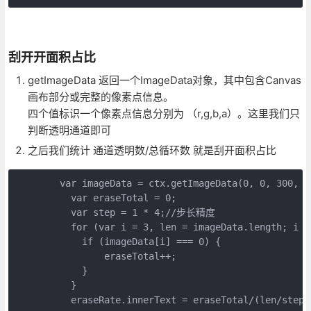
刮开开面积占比
getImageData 返回一个ImageData对象，其中包含Canvas
画布部分或完整的像素点信息。
四个值标识一个像素点信息分别为 （r,g,b,a）。这里我们只
判断透明通道即可
之后我们统计 通道透明数/总循环数 就是刮开面积占比
        var imageData = ctx.getImageData(0, 0, 300, 20
          var eraseTotal = 0;

          var step = 1 * 4;//步长精度

          for (var i = 3, len = imageData.length; i < 
            if (imageData[i] === 0) {

                eraseTotal++;

            }

          }

          eraseRate.innerText = eraseTotal/(len/step)