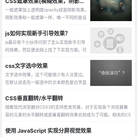
v2达成想要的效果。
CSS遮罩效果(模糊效果，阴影效果，毛玻璃效果)
一般遮罩加上透明度opacity就是阴影效果。
阴影效果和一般遮罩一样，唯一不同的是设
置.mask遮罩的背景色用rgba()表示，当然h
sla()也是可以的。模糊效果(毛玻璃效果) 通
js如何实现新手引导效果？
过 filter来实现
js最近有个小伙伴问到了怎么实现新手引导
的效果，然后便去网上找了下实现方案。可
以通过css的border来实现。
css文字选中效果
文字选中效果，这个可能很少有人注意过。
在默认状态先一般选中的文本颜色是白字蓝
底的，不过可以通过CSS进行设置。::select
ion定义元素上的伪选择器，以便在选定元素
CSS垂直翻转/水平翻转
时设置其中文本的样式。
随着现代浏览器对CSS3的支持愈发完善，对于实现各个浏览器兼
容的元素的水平翻转或是垂直翻转效果也就成为了可能。相关的CS
S代码如下：
使用 JavaScript 实现分屏视觉效果