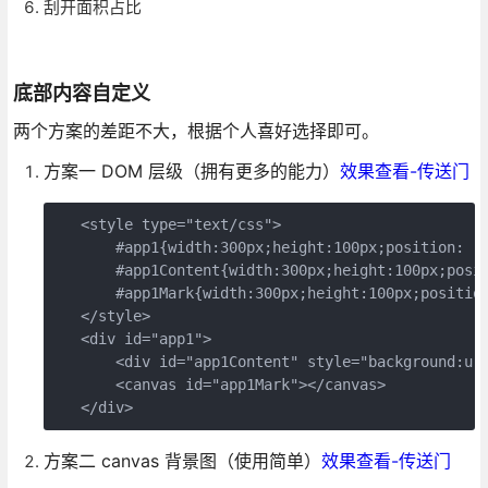
刮开面积占比
底部内容自定义
两个方案的差距不大，根据个人喜好选择即可。
方案一 DOM 层级（拥有更多的能力）
效果查看-传送门
   <style type="text/css">

       #app1{width:300px;height:100px;position: re
       #app1Content{width:300px;height:100px;posit
       #app1Mark{width:300px;height:100px;position
   </style>

   <div id="app1">

       <div id="app1Content" style="background:u
       <canvas id="app1Mark"></canvas>

   </div>
方案二 canvas 背景图（使用简单）
效果查看-传送门