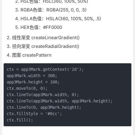
HSL色值：HSL(360, 100%, 50%)
RGBA色值：RGBA(255, 0, 0, .5)
HSLA色值：HSLA(360, 100%, 50%, .5)
HEX色值：#FF0000
线性渐变 createLinearGradient()
径向渐变 createRadialGradient()
图案 createPattern
ctx = app3Mark.getContext('2d');

app3Mark.width = 300;

app3Mark.height = 100;

ctx.moveTo(0, 0);

ctx.lineTo(app3Mark.width, 0);

ctx.lineTo(app3Mark.width, app3Mark.height);

ctx.lineTo(0, app3Mark.height);

ctx.fillStyle = '#0cc';

ctx.fill();