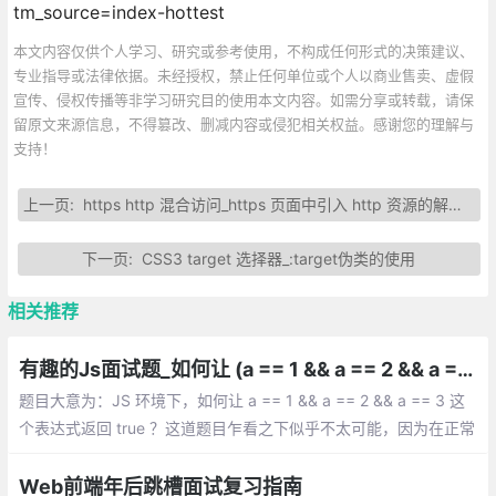
tm_source=index-hottest
本文内容仅供个人学习、研究或参考使用，不构成任何形式的决策建议、
专业指导或法律依据。未经授权，禁止任何单位或个人以商业售卖、虚假
宣传、侵权传播等非学习研究目的使用本文内容。如需分享或转载，请保
留原文来源信息，不得篡改、删减内容或侵犯相关权益。感谢您的理解与
支持！
上一页:
https http 混合访问_https 页面中引入 http 资源的解决方式
下一页:
CSS3 target 选择器_:target伪类的使用
相关推荐
有趣的Js面试题_如何让 (a == 1 && a == 2 && a == 3) 返回 true
题目大意为：JS 环境下，如何让 a == 1 && a == 2 && a == 3 这
个表达式返回 true ？这道题目乍看之下似乎不太可能，因为在正常
情况下，一个变量的值如果没有手动修改，在一个表达式中是不会
变化的。
Web前端年后跳槽面试复习指南