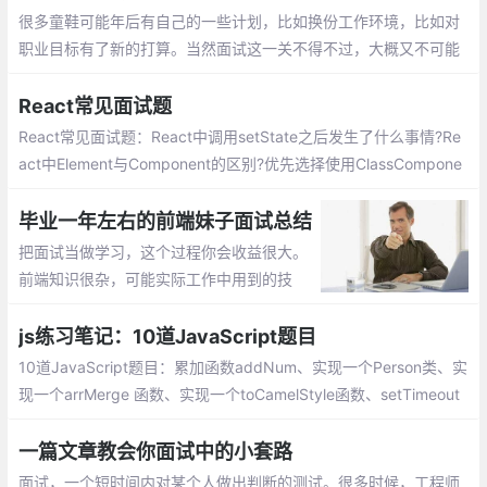
很多童鞋可能年后有自己的一些计划，比如换份工作环境，比如对
职业目标有了新的打算。当然面试这一关不得不过，大概又不可能
系统性的复习，这里罗列一些 重点 面试的知识点和文章，
React常见面试题
React常见面试题：React中调用setState之后发生了什么事情?Re
act中Element与Component的区别?优先选择使用ClassCompone
nt而不是FunctionalComponent?React中的refs属性的作用是什
么?React中keys的作用是什么?
毕业一年左右的前端妹子面试总结
把面试当做学习，这个过程你会收益很大。
前端知识很杂，可能实际工作中用到的技
术，像框架都是跟着公司的要求走的，像我
最近也在看React啦，Vue和React都对比着
js练习笔记：10道JavaScript题目
再学习
10道JavaScript题目：累加函数addNum、实现一个Person类、实
现一个arrMerge 函数、实现一个toCamelStyle函数、setTimeout
实现重复调用、实现一个bind函数、实现一个Utils模块、输出一个
对象自身的属性
一篇文章教会你面试中的小套路
面试，一个短时间内对某个人做出判断的测试。很多时候，工程师