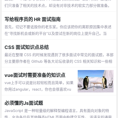
们只准备了相关的技术点，却没有对非技术的软实力部分做准备。
而软实力的考察，不仅贯穿整个面试流程中，更在BOSS面和HR面
中尤为关键。鉴于当前业界也没有特别契合的攻略文档，仅有有几
写给程序员的 HR 面试指南
篇文章还是HR写的，特有此文
首先，切记不要诋毁你的老东家。你应该把你的离职原因集中表述
在“寻找新机会或新的平台”以及尝试在新的岗位上提升自己。当
然，这样的回答对于一般职位的应聘者来说不会造成减分
CSS 面试知识点总结
最近在整理 CSS 的时候发现遇到了很多面试中常见的面试题，本部
分主要原作者在 Github 等各大论坛收录的 CSS 相关知识和一些相
关面试题时所做的笔记，分享这份总结给大家，对大家对 CSS 的可
以来一次全方位的检漏和排查
vue面试时需要准备的知识点
vue上手可以说是比较轻松而且简单，如果
你用过angular，react，你也会很喜欢vu
e。vue的核心思想依旧是：构建用户界面的
渐进式框架，关注视图的变化。这也是为什
必须懂的Js面试题
么新建的文件是结构是template script styl
JavaScript 是一种轻量级的解释型编程语言，具有面向对象的特
e
性，允许各位在其他静态HTML页面中构建交互性。 该语言的通用