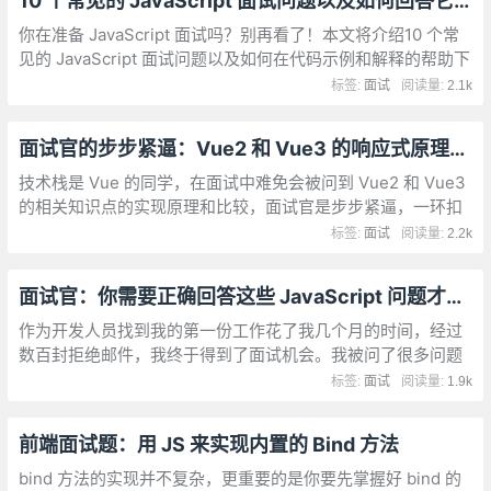
10 个常见的 JavaScript 面试问题以及如何回答它们
你在准备 JavaScript 面试吗？别再看了！本文将介绍10 个常
见的 JavaScript 面试问题以及如何在代码示例和解释的帮助下
回答这些问题。提升是 JavaScript 中的一种行为，其中变量和
标签:
面试
阅读量:
2.1k
函数声明被移动到其作用域的顶部。这意味着可以在代码中声
明变量和函数之前使用它们。
面试官的步步紧逼：Vue2 和 Vue3 的响应式原理比对
技术栈是 Vue 的同学，在面试中难免会被问到 Vue2 和 Vue3
的相关知识点的实现原理和比较，面试官是步步紧逼，一环扣
一环。
标签:
面试
阅读量:
2.2k
面试官：你需要正确回答这些 JavaScript 问题才能获得 offer
作为开发人员找到我的第一份工作花了我几个月的时间，经过
数百封拒绝邮件，我终于得到了面试机会。我被问了很多问题
来测试我的编程能力，其中一些是基础的，但其中一些问题，
标签:
面试
阅读量:
1.9k
在短暂的面试期间对我来说并不是那么容易弄清楚
前端面试题：用 JS 来实现内置的 Bind 方法
bind 方法的实现并不复杂，更重要的是你要先掌握好 bind 的