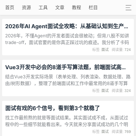
首页
资源
工具
文章
教程
栏目
2026年AI Agent面试全攻略：从基础认知到生产实战的18个核心考点
2026年，不懂Agent的开发者面试会很被动；但背八股不如讲
trade-off，面试官要的是你真正踩过坑的痕迹。我分析了卡码
笔记、GritPaw、SegmentFault等多个平台的面试复盘，结论
标签:
面试
阅读量:
724
很清晰
Vue3开发中必会的8道手写算法题，前端面试高频考点
结合Vue3开发实际场景（表单处理、列表渲染、数据处理、路
由/树形数据），整理了前端面试和工作中最常用的8道手写算
法题，纯JS实现，在Vue3中可直接复用。
标签:
面试
阅读量:
324
面试有戏的6个信号，看到第3个就稳了
找工作最煎熬的就是等面试结果。其实面试成不成，从面试过
程中的一些细节就能看出来。今天就来分享面试成功的几个明
显信号，帮你提前判断结果。
标签:
面试
阅读量:
769