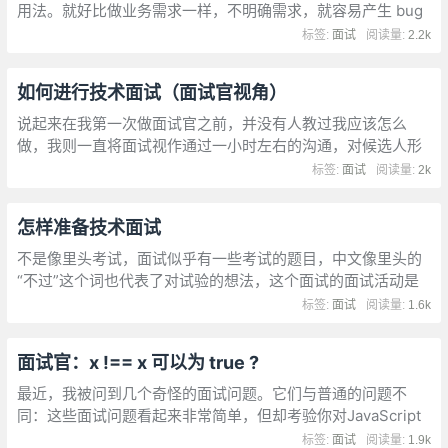
用法。就好比做业务需求一样，不明确需求，就容易产生 bug
标签:
面试
阅读量:
2.2k
如何进行技术面试（面试官视角）
说起来在我第一次做面试官之前，并没有人教过我应该怎么
做，我则一直将面试视作通过一小时左右的沟通，对候选人形
成一个整体的印象，最后给出一个主观的评价的过程。在这么
标签:
面试
阅读量:
2k
多次的面试中，我也总结出了一些经验可以和大家分享。
怎样准备技术面试
不是像里头考试，面试似乎有一些考试的题目，中文像里头的
“不过”这个词也代表了对试验的想法，这个面试的面试活动是
在推销劳动的举措，是市场上想推销自己的试验者。比较起
标签:
面试
阅读量:
1.6k
来，我比较喜欢维护之为面谈。
面试官：x !== x 可以为 true ?
最近，我被问到几个奇怪的面试问题。它们与普通的问题不
同：这些面试问题看起来非常简单，但却考验你对JavaScript
的透彻理解。你能正确回答多少个？
标签:
面试
阅读量:
1.9k