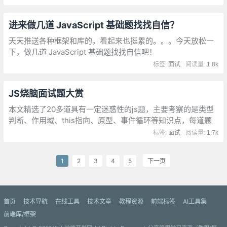
进来做几道 JavaScript 基础题找找自信？
天天推送各种框架和库的，看起来也挺累的。。。今天放松一
下，做几道 JavaScript 基础题找找自信吧！
标签:
面试
阅读量:
1.8k
JS烧脑面试题大赏
本文精选了20多道具有一定迷惑性的js题，主要考察的是类型
判断、作用域、this指向、原型、事件循环等知识点，每道题
都配有详细傻瓜式的解析，偏向于初学者，大佬请随意。
标签:
面试
阅读量:
1.7k
1
2
3
4
5
下一页
首页
技术导航
在线工具
技术文章
教程资源
前端标签
AI工具集
前端库/框架