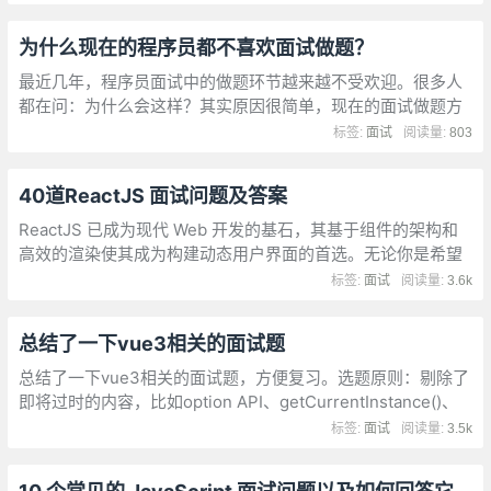
为什么现在的程序员都不喜欢面试做题？
最近几年，程序员面试中的做题环节越来越不受欢迎。很多人
都在问：为什么会这样？其实原因很简单，现在的面试做题方
式和实际工作需求出现了严重脱节。
标签:
面试
阅读量:
803
40道ReactJS 面试问题及答案
ReactJS 已成为现代 Web 开发的基石，其基于组件的架构和
高效的渲染使其成为构建动态用户界面的首选。无论你是希望
提高技能的经验丰富的开发人员，还是准备即将到来的
标签:
面试
阅读量:
3.6k
ReactJS 面试的求职者
总结了一下vue3相关的面试题
总结了一下vue3相关的面试题，方便复习。选题原则：剔除了
即将过时的内容，比如option API、getCurrentInstance()、
setup()函数形式的写法、mixin代码复用、通过
标签:
面试
阅读量:
3.5k
app.config.globalProperties注册全局变量