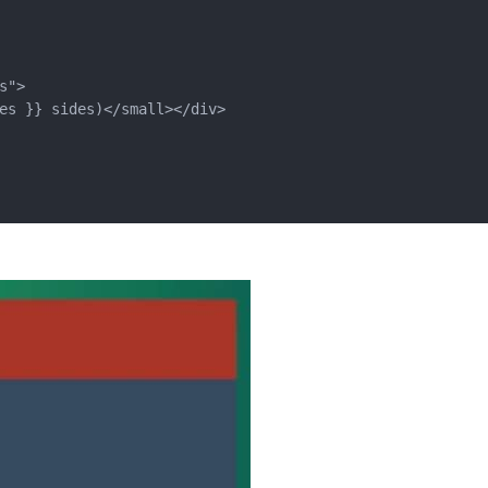
">

es }} sides)</small></div>
