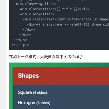
  <div class="my-list">

    <div class="title">{{ title }}</div>

    <div class="list">

      <div class="list-item" v-for="shape in shapes
        <div>{{ shape.name }} <small>({{ shape.sid
      </div>

    </div>

  </div>

</script>
在加上一点样式，大概就会是下图这个样子：