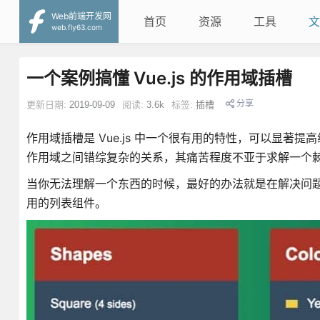
Web前端开发网
首页
资源
工具
文
web.fly63.com
一个案例搞懂 Vue.js 的作用域插槽
分享
更新日期:
2019-09-09
阅读:
3.6k
标签:
插槽
作用域插槽是 Vue.js 中一个很有用的特性，可以显
作用域之间错综复杂的关系，其痛苦程度不亚于求解一个
当你无法理解一个东西的时候，最好的办法就是在解决问
用的列表组件。