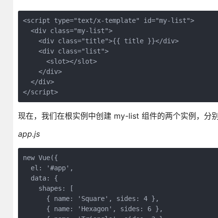
<script type="text/x-template" id="my-list">

  <div class="my-list">

    <div class="title">{{ title }}</div>

    <div class="list">

      <slot></slot>

    </div>

  </div>

</script>
现在，我们在根实例中创建 my-list 组件的两个实例，分别
app.js
new Vue({

  el: '#app',

  data: {

    shapes: [ 

      { name: 'Square', sides: 4 }, 

      { name: 'Hexagon', sides: 6 }, 
