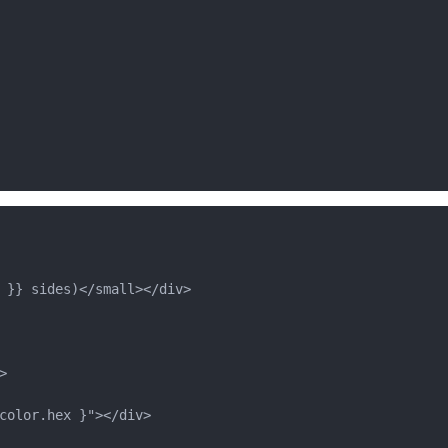
 }} sides)</small></div>



color.hex }"></div>
