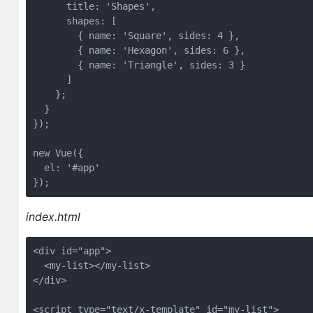
      title: 'Shapes',

      shapes: [ 

        { name: 'Square', sides: 4 }, 

        { name: 'Hexagon', sides: 6 }, 

        { name: 'Triangle', sides: 3 }

      ]

    };

  }

});

new Vue({

  el: '#app'

});
index.html
<div id="app">

  <my-list></my-list>

</div>

<script type="text/x-template" id="my-list">
