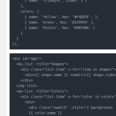
      { name: 'Triangle', sides: 3 }

    ],

    colors: [

      { name: 'Yellow', hex: '#F4D03F', },

      { name: 'Green', hex: '#229954' },

      { name: 'Purple', hex: '#9B59B6' }

    ]

  }

});
<div id="app">

  <my-list :title="Shapes">

    <div class="list-item" v-for="item in shapes">

      <div>{{ shape.name }} <small>({{ shape.sides
    </div>

  </my-list>

  <my-list :title="Colors">

    <div class="list-item" v-for="color in colors">
      <div>

        <div class="swatch" :style="{ background: 
        {{ color.name }}
