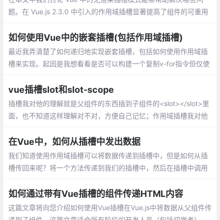
题。在 Vue.js 2.3.0 中引入的作用域插槽显著提高了组件的可重用
性。无渲染组件模式应运而生，解决了提供可重用行为和可插入表
示的问题。
如何使用Vue中的嵌套插槽(包括作用域插槽)
最近我弄清楚了如何递归地实现嵌套插槽，包括如何使用作用域插
槽来实现。起因是我想看看是否可以构建一个复制v-for指令但仅使
用template组件。
vue插槽slot和slot-scope
插槽我对他的理解就是父组件的东西插到子组件的<slot></slot>里
面，也不知道这样理解对不对，方便自己记忆；作用域插槽我对他
的理解就是数据在子组件里面，父组件可以用
在Vue中，如何从插槽中发出数据
我们知道使用作用域插槽可以将数据传递到插槽中，但是如何从插
槽传回来呢？将一个方法传递到我们的插槽中，然后在插槽中调用
该方法。 我信无法发出事件
如何通过带有Vue插槽的组件传递HTML内容
这篇文章将向您介绍如何使用Vue插槽在Vue.js中将数据从父组件传
递到子组件。这篇文章适合所有阶段的开发人员（包括初学者）。