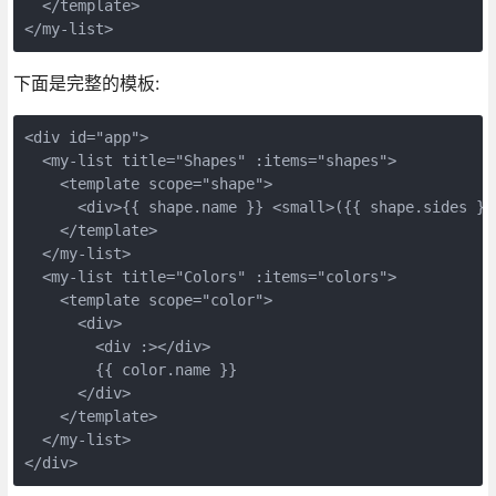
  </template>

</my-list>
下面是完整的模板:
<div id="app">

  <my-list title="Shapes" :items="shapes">

    <template scope="shape">

      <div>{{ shape.name }} <small>({{ shape.sides }} 
    </template>

  </my-list>

  <my-list title="Colors" :items="colors">

    <template scope="color">

      <div>

        <div :></div>

        {{ color.name }}

      </div>

    </template>

  </my-list>   

</div>