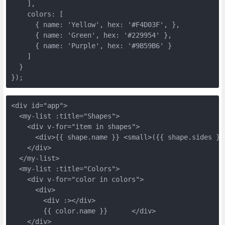
    ],

    colors: [

      { name: 'Yellow', hex: '#F4D03F', },

      { name: 'Green', hex: '#229954' },

      { name: 'Purple', hex: '#9B59B6' }

    ]

  }

});
<div id="app">

  <my-list :title="Shapes">

    <div v-for="item in shapes">

      <div>{{ shape.name }} <small>({{ shape.sides }} 
    </div>

  </my-list>

  <my-list :title="Colors">

    <div v-for="color in colors">

      <div>

        <div :></div>

        {{ color.name }}      </div>

    </div>
