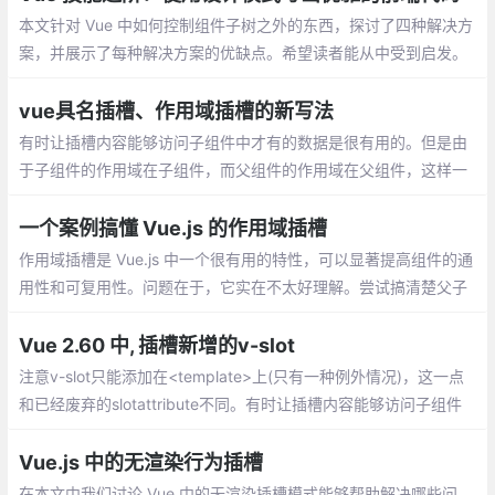
本文针对 Vue 中如何控制组件子树之外的东西，探讨了四种解决方
案，并展示了每种解决方案的优缺点。希望读者能从中受到启发。
问你个问题，以前你可能从来没想过：有没有办法从子组件填充父
组件插槽？
vue具名插槽、作用域插槽的新写法
有时让插槽内容能够访问子组件中才有的数据是很有用的。但是由
于子组件的作用域在子组件，而父组件的作用域在父组件，这样一
来，父组件就访问不到子组件的信息了，但是我们又不想用$emit
发送事件去传递信息
一个案例搞懂 Vue.js 的作用域插槽
作用域插槽是 Vue.js 中一个很有用的特性，可以显著提高组件的通
用性和可复用性。问题在于，它实在不太好理解。尝试搞清楚父子
作用域之间错综复杂的关系，其痛苦程度不亚于求解一个棘手的数
学方程。
Vue 2.60 中, 插槽新增的v-slot
注意v-slot只能添加在<template>上(只有一种例外情况)，这一点
和已经废弃的slotattribute不同。有时让插槽内容能够访问子组件
中才有的数据是很有用的。例如，设想一个带有如下模板的<curre
nt-user>组件：
Vue.js 中的无渲染行为插槽
在本文中我们讨论 Vue 中的无渲染插槽模式能够帮助解决哪些问