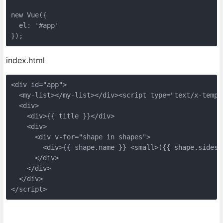
new Vue({

  el: '#app'

});
index.html
<div id="app">

  <my-list></my-list></div><script type="text/x-templa
  <div>

    <div>{{ title }}</div>

    <div>

      <div v-for="shape in shapes">

        <div>{{ shape.name }} <small>({{ shape.sides 
      </div>

    </div>

  </div>

</script>