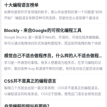
天结束之时，正是那些在战壕中的开发者
十大编程语言榜单
——构建、测试和开发了代码的人，真正做
如果你是软件开发领域的新手，那么你会想到的第一个问题是“如何
了事情。
开始？”编程语言有数百种可供选择，但是你怎么发现哪个最适合
你，你的兴趣和职业目标又在哪里呢？选择最佳编程语言以学习的
最简单方法之一，是通过市场反响、技术趋势的发展…
Blockly - 来自Google的可视化编程工具
Google Blockly 是一款基于Web的、开源的、可视化程序编辑器。
你可以通过拖拽块的形式快速构建程序，而这些所拖拽的每个块就
是组成程序的基本单元。可视化编程完成
感觉自己不适合做程序员，什么样的人不适合做程序员？
学习是一件艰苦的事情。很多人想要成为程序员，在学习编程的过
程中，面对各种 bug 和源源不断的问题，有时会对自己是否适合编
程这一问题产生困扰。在教学的过程中，他总结出了不适合做程序
员的十个特征
CSS并不是真正的编程语言
每隔几个月就会出现一篇文章表明：CSS并不是真正的编程语言。
以编程语言的标准来说，CSS过于困难。使用这门语言会很有创造
性：事实确实如此，CSS不同于传统的编程，且具有缺陷，同任何
标准化编程语言相比
自学编程的网站有那些？