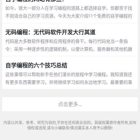
如今，很大一部分人在学习编程的道路上都选择自学，但都苦于找
不到适合自己的学习资源，今天为大家介绍11个免费的自学编程的
网站，为大家提供一些帮助。很多人自学编程，都会通过w3schoo
l，你可以通过它学习所有的网站建设基础教程
无码编程：无代码软件开发大行其道
代码是大多数软件程序和应用程序的骨干。每行代码充当一条指
令：采用一种逐步性的逻辑机制，以便计算机、服务器和其他机器
执行操作。想创建那些指令，就要知道如何编写代码，这项宝贵的
技能有时很吃香。
自学编程的六个技巧总结
这些事情可以帮助新手在他们漫长的旅程中学习编程。我知道我还
有更多东西需要学习，并将继续学习如何永远地学习。最重要的事
情说三遍，请继续，不要放弃，不要放弃，不要放弃。
点击更多...
内容以共享、参考、研究为目的,不存在任何商业目的。其版权属原作者所有,如有
侵权或违规,请与小编联系!情况属实本人将予以删除!