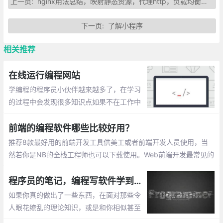
上一页:
nginx用法总结，映射静态资源，代理http，负载均衡，tcp服务
下一页:
了解小程序
相关推荐
在线运行编程网站
学编程的程序员小伙伴越来越多了，在学习
的过程中会发现很多知识点如果不在工作中
运用或者手写带验证的话，很容易忘记。任
何技能的掌握都是需要不断练习的。在此整
前端的编程软件哪些比较好用？
理一些在线运行编程的网站。
推荐8款最好用的前端开发工具供美工或者前端开发人员使用，当
然若你是NB的全栈工程师也可以下载使用。Web前端开发最常见的
编程软件有以下几种： 在前端开发中，有一个非常好用的工具，Vi
sual Studio Code，简称VS code
程序员的笔记，编程写软件学到的 7 件事
如果你真的做出了一些东西，在面对那些令
人眼花缭乱的理论知识，或是和你相似甚至
比你做的更糟糕的人时大可不必谦虚。在一