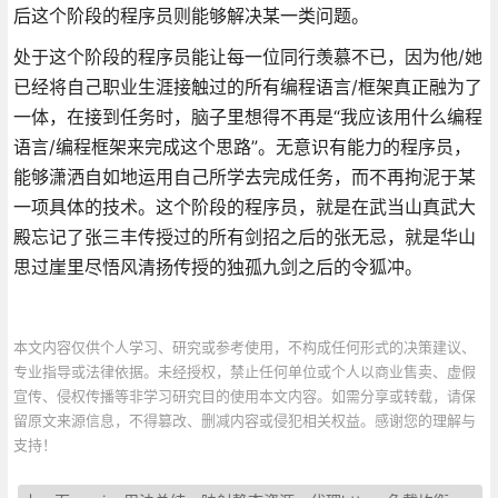
后这个阶段的程序员则能够解决某一类问题。
处于这个阶段的程序员能让每一位同行羡慕不已，因为他/她
已经将自己职业生涯接触过的所有编程语言/框架真正融为了
一体，在接到任务时，脑子里想得不再是“我应该用什么编程
语言/编程框架来完成这个思路”。无意识有能力的程序员，
能够潇洒自如地运用自己所学去完成任务，而不再拘泥于某
一项具体的技术。这个阶段的程序员，就是在武当山真武大
殿忘记了张三丰传授过的所有剑招之后的张无忌，就是华山
思过崖里尽悟风清扬传授的独孤九剑之后的令狐冲。
本文内容仅供个人学习、研究或参考使用，不构成任何形式的决策建议、
专业指导或法律依据。未经授权，禁止任何单位或个人以商业售卖、虚假
宣传、侵权传播等非学习研究目的使用本文内容。如需分享或转载，请保
留原文来源信息，不得篡改、删减内容或侵犯相关权益。感谢您的理解与
支持！