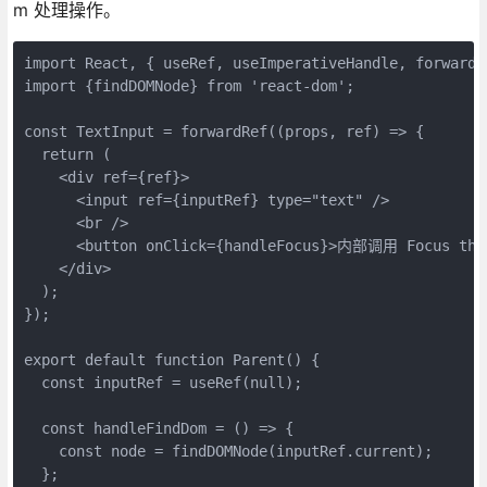
m 处理操作。
import React, { useRef, useImperativeHandle, forwardRe
import {findDOMNode} from 'react-dom';

const TextInput = forwardRef((props, ref) => {

  return (

    <div ref={ref}>

      <input ref={inputRef} type="text" />

      <br />

      <button onClick={handleFocus}>内部调用 Focus the 
    </div>

  );

});

export default function Parent() {

  const inputRef = useRef(null);

  const handleFindDom = () => {

    const node = findDOMNode(inputRef.current);

  };
