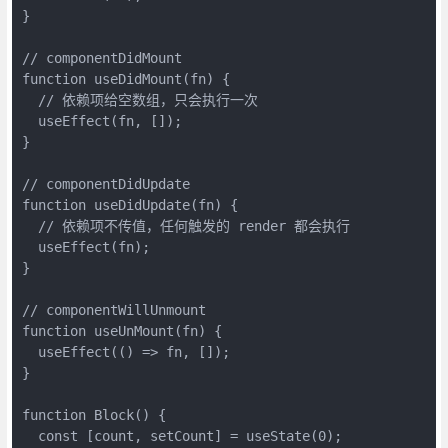
}

// componentDidMount

function useDidMount(fn) {

  // 依赖项给空数组，只会执行一次

  useEffect(fn, []);

}

// componentDidUpdate

function useDidUpdate(fn) {

  // 依赖项不传值，任何触发的 render 都会执行

  useEffect(fn);

}

// componentWillUnmount

function useUnMount(fn) {

  useEffect(() => fn, []);

}

function Block() {

  const [count, setCount] = useState(0);
