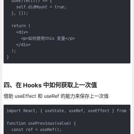
  useEffect(() => {

    self.didMount = true;

  }, []);

  return (

    <div>

      <p>如何使用this 变量</p>

    </div>

  );

}
四、在 Hooks 中如何获取上一次值
借助 useEffect 和 useRef 的能力来保存上一次值
import React, { useState, useRef, useEffect } from 're
function usePrevious(value) {

  const ref = useRef();
