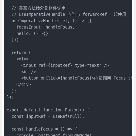
  // 暴露方法给外部组件调用

  // useImperativeHandle 应当与 forwardRef 一起使用

  useImperativeHandle(ref, () => ({

    focusInput: handleFocus,

    hello: ()=>{}

  }));

  return (

    <div>

      <input ref={inputRef} type="text" />

      <br />

      <button onClick={handleFocus}>内部调用 Focus the 
    </div>

  );

});

export default function Parent() {

  const inputRef = useRef(null);

  const handleFocus = () => {

    console.log(typeof findDOMNode)
