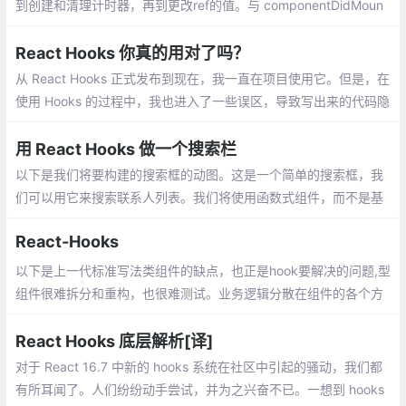
到创建和清理计时器，再到更改ref的值。与 componentDidMoun
t、componentDidUpdate 不同的是，在浏览器完成布局与绘制之
后，传给 useEffect 的函数会延迟调用。
React Hooks 你真的用对了吗？
从 React Hooks 正式发布到现在，我一直在项目使用它。但是，在
使用 Hooks 的过程中，我也进入了一些误区，导致写出来的代码隐
藏 bug 并且难以维护。这篇文章中，我会具体分析这些问题，并总
结一些好的实践，以供大家参考
用 React Hooks 做一个搜索栏
以下是我们将要构建的搜索框的动图。这是一个简单的搜索框，我
们可以用它来搜索联系人列表。我们将使用函数式组件，而不是基
于类的组件来实现它。
React-Hooks
以下是上一代标准写法类组件的缺点，也正是hook要解决的问题,型
组件很难拆分和重构，也很难测试。业务逻辑分散在组件的各个方
法之中，导致重复逻辑或关联逻辑。
React Hooks 底层解析[译]
对于 React 16.7 中新的 hooks 系统在社区中引起的骚动，我们都
有所耳闻了。人们纷纷动手尝试，并为之兴奋不已。一想到 hooks