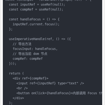
  const inputRef = useRef(null);

  const compRef = useRef(null);

  const handleFocus = () => {

    inputRef.current.focus();

  };

  useImperativeHandle(ref, () => ({

    // 导出方法

    focusInput: handleFocus,

    // 导出当前 dom 节点

    compRef: compRef

  }));

  return (

    <div ref={compRef}>

      <input ref={inputRef} type="text" />

      <br />

      <button onClick={handleFocus}>内部调用 Focus the 
    </div>

  );
