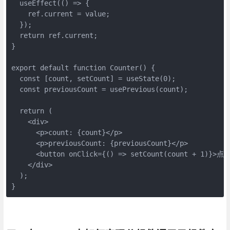
  useEffect(() => {

    ref.current = value;

  });

  return ref.current;

}

export default function Counter() {

  const [count, setCount] = useState(0);

  const previousCount = usePrevious(count);

  return (

    <div>

      <p>count: {count}</p>

      <p>previousCount: {previousCount}</p>

      <button onClick={() => setCount(count + 1)}>点击
    </div>

  );

}