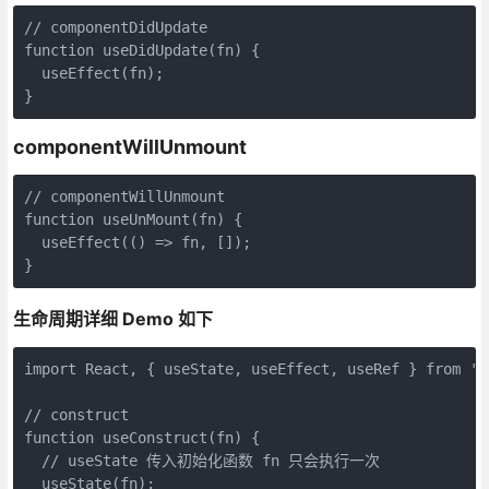
// componentDidUpdate

function useDidUpdate(fn) {

  useEffect(fn);

}
componentWillUnmount
// componentWillUnmount

function useUnMount(fn) {

  useEffect(() => fn, []);

}
生命周期详细 Demo 如下
import React, { useState, useEffect, useRef } from 're
// construct

function useConstruct(fn) {

  // useState 传入初始化函数 fn 只会执行一次

  useState(fn);
