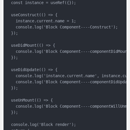
  const instance = useRef({});

  useConstruct(() => {

    instance.current.name = 1;

    console.log('Block Component----Construct');

  });

  useDidMount(() => {

    console.log('Block Component----componentDidMount'
  });

  useDidUpdate(() => {

    console.log('instance.current.name', instance.curr
    console.log('Block Component----componentDidUpdate
  });

  useUnMount(() => {

    console.log('Block Component----componentWillUnmou
  });

  console.log('Block render');
