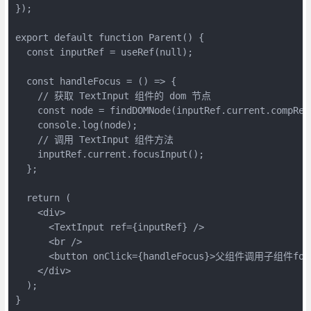
});

export default function Parent() {

  const inputRef = useRef(null);

  const handleFocus = () => {

    // 获取 TextInput 组件的 dom 节点

    const node = findDOMNode(inputRef.current.compRef.
    console.log(node);

    // 调用 TextInput 组件方法

    inputRef.current.focusInput();

  };

  return (

    <div>

      <TextInput ref={inputRef} />

      <br />

      <button onClick={handleFocus}>父组件调用子组件focus
    </div>

  );

}