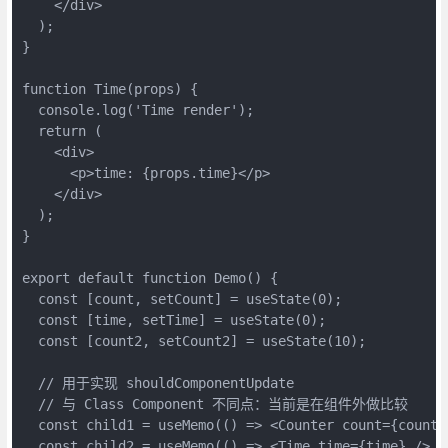
    </div>

  );

}

function Time(props) {

  console.log('Time render');

  return (

    <div>

      <p>time: {props.time}</p>

    </div>

  );

}

export default function Demo() {

  const [count, setCount] = useState(0);

  const [time, setTime] = useState(0);

  const [count2, setCount2] = useState(10);

  // 用于实现 shouldComponentUpdate

  // 与 Class Component 不同点：当前是在组件外做比较

  const child1 = useMemo(() => <Counter count={count} 
  const child2 = useMemo(() => <Time time={time} />, [