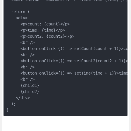
  return (

    <div>

      <p>count: {count}</p>

      <p>time: {time}</p>

      <p>count2: {count2}</p>

      <br />

      <button onClick={() => setCount(count + 1)}>coun
      <br />

      <button onClick={() => setCount2(count2 + 1)}>co
      <br />

      <button onClick={() => setTime(time + 1)}>time +
      <br />

      {child1}

      {child2}

    </div>

  );

}