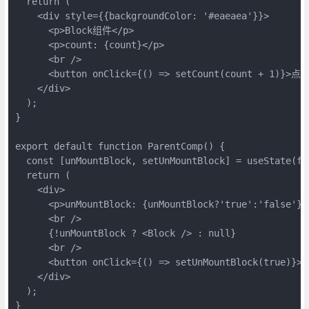
  return (

    <div style={{backgroundColor: '#eaeaea'}}>

      <p>Block组件</p>

      <p>count: {count}</p>

      <br />

      <button onClick={() => setCount(count + 1)}>点击
    </div>

  );

}

export default function ParentComp() {

  const [unMountBlock, setUnMountBlock] = useState(fal
  return (

    <div>

      <p>unMountBlock: {unMountBlock?'true':'false'}</
      <br />

      {!unMountBlock ? <Block /> : null}

      <br />

      <button onClick={() => setUnMountBlock(true)
    </div>

  );

}