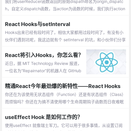
我们将userReducer函数返回的原始dispath命名为origin_dispatc
h，自定义dispatch函数，当action为函数的时候，我们执行action
函数，并将origin_dispatch当作参数传进去；action不是函数，直
接调用origin_dispatch，不做处理
React Hooks与setInterval
Hooks出来已经有段时间了，相信大家都用过段时间了，有没有小
伙伴们遇到坑呢，我这边就有个 setInterval 的坑，和小伙伴们分享
下解决方案。写个 count 每秒自增的定时器，如下写法结果，界面
上 count 为 1 ？
React将引入Hooks，你怎么看？
近日，据 MIT Technology Review 报道，
一位名为“Repairnator”的机器人在 GitHub
上“卧底”数月，查找错误并编写和提交修复
补丁，结果有多个补丁成功通过并被采纳，
精通React今年最劲爆的新特性——React Hooks
这位 Repairnator 到底是如何拯救程序员于
你还在为该使用无状态组件（Function）还是有状态组件（Class）
水火的呢？
而烦恼吗？你还在为搞不清使用哪个生命周期钩子函数而日夜难眠
吗？你在还在为组件中的this指向而晕头转向吗？这样看来，说Rea
ct Hooks是今年最劲爆的新特性真的毫不夸张。
useEffect Hook 是如何工作的？
使用useEffect 就像瑞士军刀。它可以用于很多事情，从设置订阅