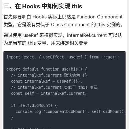
三、在 Hooks 中如何实现 this
首先你要明白 Hooks 实际上仍然是 Function Component
类型，它是没有类似于 Class Component 的 this 实例的。
通过使用 useRef 来模拟实现，internalRef.current 可以认
为是当前的 this 变量，用来绑定相关变量
import React, { useEffect, useRef } from 'react';

export default function useThis() {

  // internalRef.current 默认值为 {}

  const internalRef = useRef({});

  // internalRef.current 类似于 this 变量

  const self = internalRef.current;

  if (self.didMount) {

    console.log('componentDidMount', self.didMount);

  }
