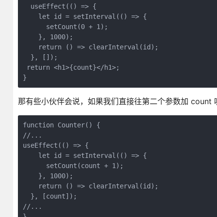
  useEffect(() => {

    let id = setInterval(() => {

      setCount(0 + 1);

    }, 1000);

    return () => clearInterval(id);

  }, []);

 return <h1>{count}</h1>;

}
那有些小伙伴会说，如果我们直接往第二个参数加 count 
function Counter() {

//... 

useEffect(() => {

    let id = setInterval(() => {

      setCount(count + 1);

    }, 1000);

    return () => clearInterval(id);

  }, [count]);

//...

}