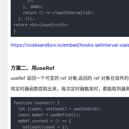
      });

    }, 1000);

    return () => clearInterval(id);

  }, []);

return <h1>{count}</h1>;

}
https://codesandbox.io/embed/hooks-setinterval-uses
方案二、用useRef
useRef 返回一个可变的 ref 对象,返回的 ref 对象
将定时器函数提取出来，每次定时器触发时，都能取到最新到 c
function Counter() {

  let [count, setCount] = useState(0);

  const myRef = useRef(null);

  myRef.current = () => {

    setCount(count + 1);
