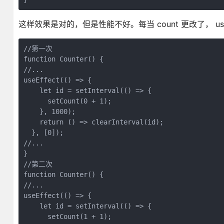
这样效果是对的，但是性能不好。每当 count 更改了， u
//第一次

function Counter() {

//... 

useEffect(() => {

    let id = setInterval(() => {

      setCount(0 + 1);

    }, 1000);

    return () => clearInterval(id);

  }, [0]);

//...

}

//第二次

function Counter() {

//... 

useEffect(() => {

    let id = setInterval(() => {

      setCount(1 + 1);
