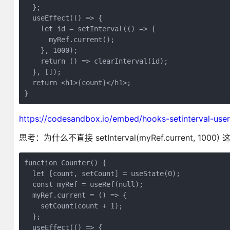
  };

  useEffect(() => {

    let id = setInterval(() => {

      myRef.current();

    }, 1000);

    return () => clearInterval(id);

  }, []);

  return <h1>{count}</h1>;

}
https://codesandbox.io/embed/hooks-setinterval-user
思考：为什么不直接 setInterval(myRef.current, 
function Counter() {

  let [count, setCount] = useState(0);

  const myRef = useRef(null);

  myRef.current = () => {

    setCount(count + 1);

  };

  useEffect(() => {
