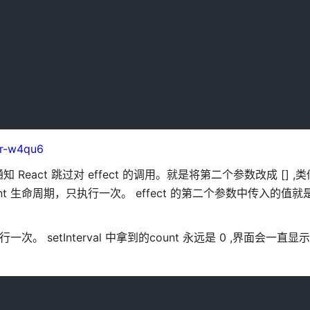
or-w4qu6
act 跳过对 effect 的调用。就是将第二个参数改成 [] ,
lUnmount 生命周期，只执行一次。 effect 的第二个参数中传入的值
行一次。 setInterval 中拿到的count 永远是 0 ,界面会一直显示