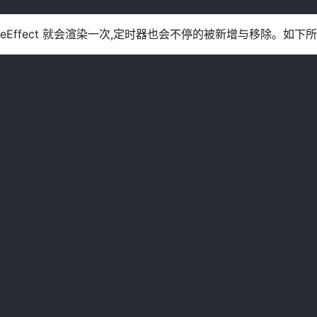
seEffect 就会渲染一次,定时器也会不停的被新增与移除。如下