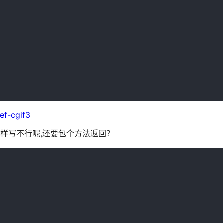
ef-cgif3
1000) 这样写不行呢,还要包个方法返回？