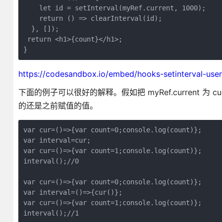
    let id = setInterval(myRef.current, 1000);

    return () => clearInterval(id);

  }, []);

 return <h1>{count}</h1>;

}
https://codesandbox.io/embed/hooks-setinterval-use
下面的例子可以很好的解释。假如把 myRef.current 为 cur 
的还是之前赋值的值。
var cur=()=>{var count=0;console.log(count)};

var interval=cur;

var cur=()=>{var count=1;console.log(count)};

interval();//0

var cur=()=>{var count=0;console.log(count)};

var interval=()=>{cur()};

var cur=()=>{var count=1;console.log(count)};

interval();//1