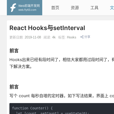
Web前端开发网
首页
资源
工具
文
web.fly63.com
React Hooks与setInterval
分享
更新日期:
2019-11-08
阅读:
4k
标签:
Hooks
前言
Hooks出来已经有段时间了，相信大家都用过段时间了，有没
下解决方案。
前言
写个 count 每秒自增的定时器，如下写法结果，界面上 coun
function Counter() {

  let [count, setCount] = useState(0);
