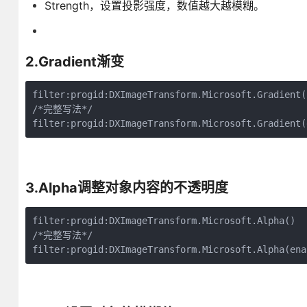
Strength，设置投影强度，数值越大越模糊。
2.Gradient渐变
filter:progid:DXImageTransform.Microsoft.Gradient()
/*完整写法*/

filter:progid:DXImageTransform.Microsoft.Gradient(
3.
Alpha
调整对象内容的不透明度
filter:progid:DXImageTransform.Microsoft.Alpha()

/*完整写法*/

filter:progid:DXImageTransform.Microsoft.Alpha(ena