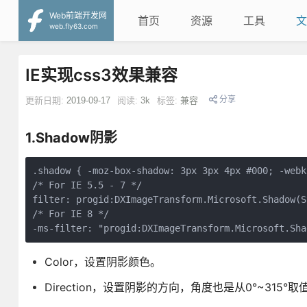
Web前端开发网
首页
资源
工具
文
web.fly63.com
IE实现css3效果兼容
分享
更新日期:
2019-09-17
阅读:
3k
标签:
兼容
1.Shadow阴影
.shadow { -moz-box-shadow: 3px 3px 4px #000; -webk
/* For IE 5.5 - 7 */ 

filter: progid:DXImageTransform.Microsoft.Shadow(S
/* For IE 8 */ 

-ms-filter: "progid:DXImageTransform.Microsoft.Sha
Color，设置阴影颜色。
Direction，设置阴影的方向，角度也是从0°~315