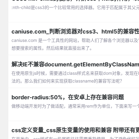
:nth-child是css3的一个比较常用的选择器。它用于匹配属
caniuse.com_判断浏览器对css3、html5的兼
caniuse.com 是一个工具性的网站，帮助人们了解各个浏览器
想要搜索的属性。然后结果就直接出来了。
解决IE不兼容document.getElementByClassN
在使用原生js时候，需要通过class样式名来获取dom对象，发现在IE8以下是
法的。那么我们如何来实现获取classname的兼容写法呢？
border-radius:50%，在安卓上存在兼容问题
做移动端开发时为了做适配，通常采用rem作为单位，下面来写一个
css定义变量_css原生变量的使用和兼容 附带还
在开发中，css样式有一些属性往往需要重复使用，为了避免代码冗余，