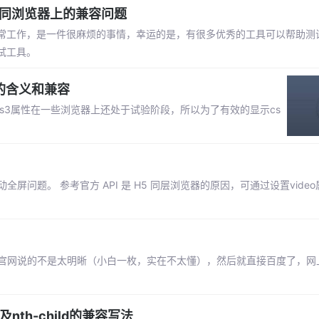
不同浏览器上的兼容问题
能正常工作，是一件很麻烦的事情，幸运的是，有很多优秀的工具可以帮助测
试工具。
有前缀的含义和兼容
ss3属性在一些浏览器上还处于试验阶段，所以为了有效的显示cs
自动全屏问题。 参考官方 API 是 H5 同层浏览器的原因，可通过设置vide
性，感觉官网说的不是太明晰（小白一枚，实在不太懂），然后就直接百度了，
及nth-child的兼容写法