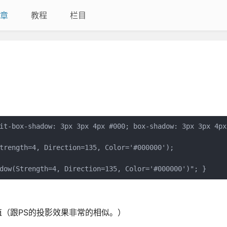
章
教程
栏目
it-box-shadow: 3px 3px 4px #000; box-shadow: 3px 3px 4px 
trength=4, Direction=135, Color='#000000');

dow(Strength=4, Direction=135, Color='#000000')"; }
°取值（跟PS的投影效果非常的相似。）