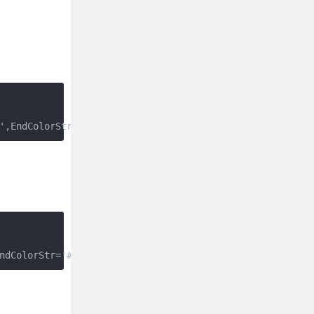
',EndColorStr='#FFFF3300')
ndColorStr='#FFFF3300')