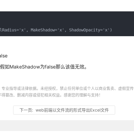
lRadius='x', MakeShadow='x', ShadowOpacity='x')
lse
，假如MakeShadow为false那么该值无效。
、专业指导或法律依据。未经授权，禁止任何单位或个人以商业售卖、虚假宣传
不得篡改、删减内容或侵犯相关权益。感谢您的理解与支持！
下一页:
web前端以文件流的形式导出Excel文件