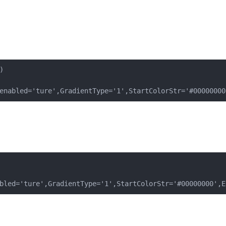


enabled='ture',GradientType='1',StartColorStr='#00000000
bled='ture',GradientType='1',StartColorStr='#00000000',E