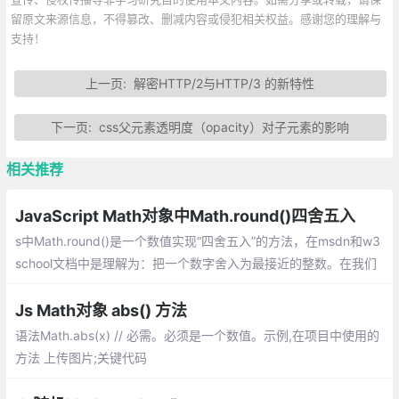
留原文来源信息，不得篡改、删减内容或侵犯相关权益。感谢您的理解与
支持！
上一页:
解密HTTP/2与HTTP/3 的新特性
下一页:
css父元素透明度（opacity）对子元素的影响
相关推荐
JavaScript Math对象中Math.round()四舍五入
s中Math.round()是一个数值实现“四舍五入”的方法，在msdn和w3
school文档中是理解为：把一个数字舍入为最接近的整数。在我们
实际应用中：math.round(-11.6)的结果为-12这个好理解，但是ma
th.round(-11.5)返回值为什么是-11而不是-12呢？
Js Math对象 abs() 方法
语法Math.abs(x) // 必需。必须是一个数值。示例,在项目中使用的
方法 上传图片;关键代码