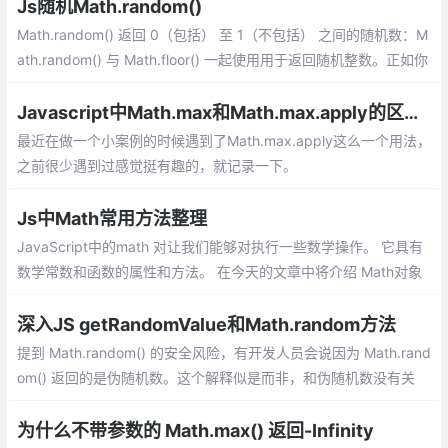
Js随机Math.random()
Math.random() 返回 0（包括） 至 1（不包括） 之间的随机数：M
ath.random() 与 Math.floor() 一起使用用于返回随机整数。正如你
从上面的例子看到的，创建一个随机函数用于生成所有随机整数是
一个好主意。
Javascript中Math.max和Math.max.apply的区别和用法
最近在做一个小案例的时候遇到了Math.max.apply这么一个用法，
之前很少遇到过感觉挺有趣的，就记录一下。
Js中Math常用方法整理
JavaScript中的math 对让我们能够对执行一些数学操作。 它具有
数学常数和函数的属性和方法。 在今天的文章中将介绍 Math对象
的一些有用方法。Math.min()是 JS 数学库中的函数，用于将所有
传递的值中的最小值返回给该方法。
深入JS getRandomValue和Math.random方法
提到 Math.random() 的安全风险，有开发人员会说因为 Math.rand
om() 返回的是伪随机数。这个解释似是而非，和伪随机数没有关
系， getRandomValue() 方法返回的也是伪随机数。
为什么不带参数的 Math.max() 返回-Infinity