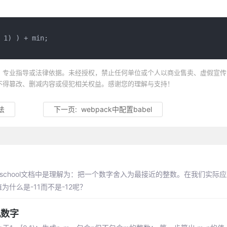
 1) ) + min;

、专业指导或法律依据。未经授权，禁止任何单位或个人以商业售卖、虚假宣传
不得篡改、删减内容或侵犯相关权益。感谢您的理解与支持！
法
下一页:
webpack中配置babel
和w3school文档中是理解为：把一个数字舍入为最接近的整数。在我们实际应用
返回值为什么是-11而不是-12呢？
机数字