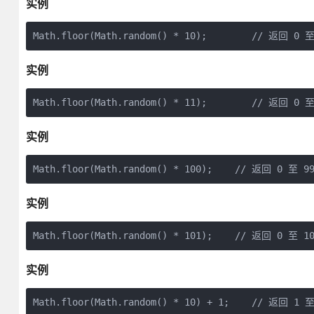
实例
Math.floor(Math.random() * 10);        // 返回 
实例
Math.floor(Math.random() * 11);        // 返回 
实例
Math.floor(Math.random() * 100);    // 返回 0 至
实例
Math.floor(Math.random() * 101);    // 返回 0 至
实例
Math.floor(Math.random() * 10) + 1;    // 返回 