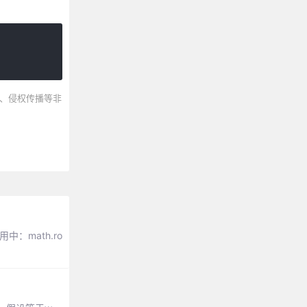
、侵权传播等非
中：math.ro