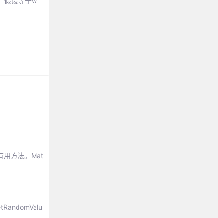
值，假设等于w
有用方法。Mat
andomValu