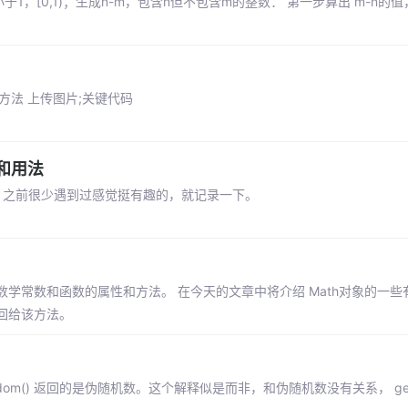
小于1，[0,1)；生成n-m，包含n但不包含m的整数： 第一步算出 m-n的
用的方法 上传图片;关键代码
区别和用法
用法，之前很少遇到过感觉挺有趣的，就记录一下。
它具有数学常数和函数的属性和方法。 在今天的文章中将介绍 Math对象的一些
返回给该方法。
random() 返回的是伪随机数。这个解释似是而非，和伪随机数没有关系， getR