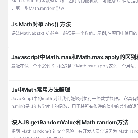
Math.random()函数返回0和1之间的伪随机数，可能为0，但总是
，第二步Math.random()*w
Js Math对象 abs() 方法
语法Math.abs(x) // 必需。必须是一个数值。示例,在项目中使
Javascript中Math.max和Math.max.apply的
最近在做一个小案例的时候遇到了Math.max.apply这么一个
Js中Math常用方法整理
JavaScript中的math 对让我们能够对执行一些数学操作。 
h.min()是 JS 数学库中的函数，用于将所有传递的值中的最小值
深入JS getRandomValue和Math.random方法
提到 Math.random() 的安全风险，有开发人员会说因为 Math.