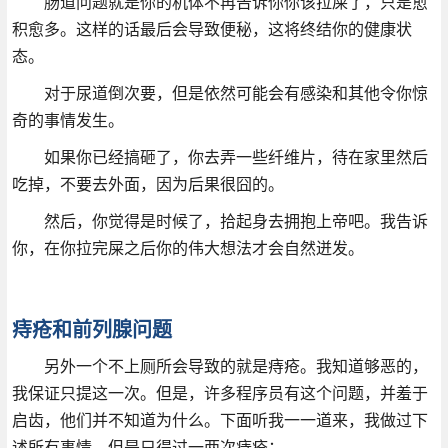
肠道问题就是你的机体不再告诉你你该拉屎了，只是愈
积愈多。这样的话最后会导致便秘，这将终结你的健康状
态。
对于尿道倒次要，但是依然可能会有感染和其他令你惊
奇的事情发生。
如果你已经搞砸了，你去弄一些纤维片，待在家里然后
吃掉，不要去外面，因为后果很囧的。
然后，你觉得是时候了，拾起身去拥抱上帝吧。我告诉
你，在你拉完屎之后你的伟大想法才会自然迸发。
痔疮和前列腺问题
另外一个不上厕所会导致的就是痔疮。我知道够恶的，
我保证只提这一次。但是，许多程序员有这个问题，并羞于
启齿，他们并不知道为什么。下面听我一一道来，我做过下
述所有事情，但是只得过一两次痔疮：