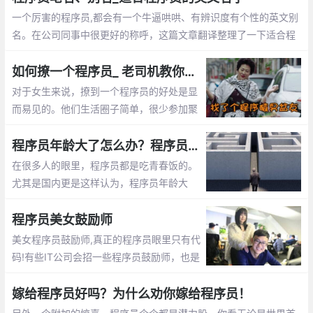
一个厉害的程序员,都会有一个牛逼哄哄、有辨识度有个性的英文别
名。在公司同事中很更好的称呼，这篇文章翻译整理了一下适合程
序员的英文名字
如何撩一个程序员_ 老司机教你怎么追程序员
对于女生来说，撩到一个程序员的好处是显
而易见的。他们生活圈子简单，很少参加聚
会。他们不是在修改代码，就是在去修改代
码的路上。这篇文章告诉你怎么撩程序员
程序员年龄大了怎么办？程序员年龄大了的出路
在很多人的眼里，程序员都是吃青春饭的。
尤其是国内更是这样认为，程序员年龄大
了，体力越来越差，就不好找工作了，开始
担心以后的出路了。那么未来大龄程序员的
程序员美女鼓励师
出路在哪呢？
美女程序员鼓励师,真正的程序员眼里只有代
码!有些IT公司会招一些程序员鼓励师，也是
为了提高程序员们的工作”战斗值”。 而关于
程序员鼓励师的作用，她们总是能激发程序
嫁给程序员好吗？为什么劝你嫁给程序员！
员们的肾上腺素分泌。