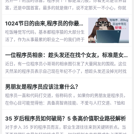
另外一个附加的惊喜，程序员个个都是潜力股，你看无论是世界首
富，还是中国首富，最多的就是做IT，说不定那天一不小心，你就
成了亿万富翁的老婆啦， mm们，选个程序员当老公不会错的。程
序员收入稳定，生活安逸，属于长期持有型成长股
1024节日的由来,程序员的你最想对自己说的是什么？【1024程序员节日】
吃饭睡觉写代码，基本都程序猿的大部分生
活了，作为从事最累的职业之一的我们终于
有了自己的节日，那就是1024。1024向程
序员致敬，向自己致敬，向未来致敬。
一位程序员相亲：趁头发还在找个女友，标准是女孩就行
近日，有一位程序员小哥哥的相亲图引发了大量网友的围观。这位
天然呆的程序员表示自己现在年纪不小了，想趁头发还没掉光时找
个女朋友。至于择偶的标准，他表示只要是女孩就行
男朋友是程序员应该注意什么？
程序员一直和代码打交道，俗称码农 。如果你的男朋友是程序员，
在你心目可能觉得他：具备高智商技能、不爱与人打交道、T恤和
牛仔裤是基本标配、不浪漫的直男癌等等，那怎么和程序员男朋友
相处呢，需要你应该注意什么呢？
35 岁后程序员如何破局？5 条高价值职业路径解析
对于步入 35 岁的程序员而言，职业生涯往往来到关键转折点。当