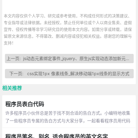
本文内容仅供个人学习、研究或参考使用，不构成任何形式的决策建议、
专业指导或法律依据。未经授权，禁止任何单位或个人以商业售卖、虚假
宣传、侵权传播等非学习研究目的使用本文内容。如需分享或转载，请保
留原文来源信息，不得篡改、删减内容或侵犯相关权益。感谢您的理解与
支持！
上一页:
js动态元素绑定事件_jquery、原生js实现动态添加新元素_监听事件
下一页:
css实现1px 像素线条_解决移动端1px线条的显示方式
相关推荐
程序员表白代码
许多程序员小伙伴总是苦于找不到合适的告白方式。小编特地收集
了一些程序员专属的告白方式与大家分享，一起看看程序员用代码
敲出的浪漫吧~
程序员笔名、别名_适合程序员的英文名字