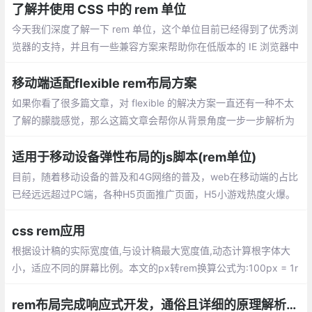
了解并使用 CSS 中的 rem 单位
今天我们深度了解一下 rem 单位，这个单位目前已经得到了优秀浏
览器的支持，并且有一些兼容方案来帮助你在低版本的 IE 浏览器中
的使用它。
移动端适配flexible rem布局方案
如果你看了很多篇文章，对 flexible 的解决方案一直还有一种不太
了解的朦胧感觉，那么这篇文章会帮你从背景角度一步一步解析为
何会有 flexible 这套解决方案，以及这套解决方案是如何作用的。
适用于移动设备弹性布局的js脚本(rem单位)
目前，随着移动设备的普及和4G网络的普及，web在移动端的占比
已经远远超过PC端，各种H5页面推广页面，H5小游戏热度火爆。
以前简单的使用px单位（没有弹性）的时代已经无法满足各位设计
师和用户了
css rem应用
根据设计稿的实际宽度值,与设计稿最大宽度值,动态计算根字体大
小，适应不同的屏幕比例。本文的px转rem换算公式为:100px = 1r
em
rem布局完成响应式开发，通俗且详细的原理解析和代码实现