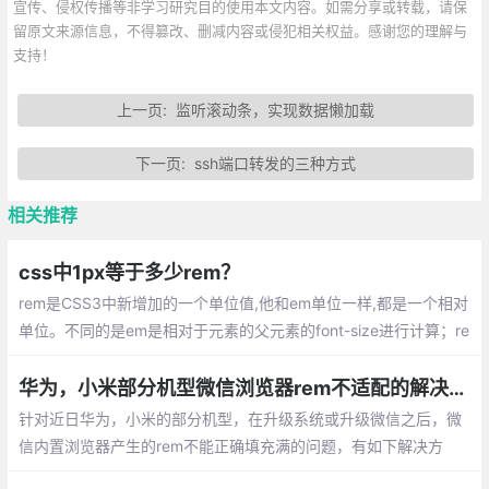
宣传、侵权传播等非学习研究目的使用本文内容。如需分享或转载，请保
留原文来源信息，不得篡改、删减内容或侵犯相关权益。感谢您的理解与
支持！
上一页:
监听滚动条，实现数据懒加载
下一页:
ssh端口转发的三种方式
相关推荐
css中1px等于多少rem？
rem是CSS3中新增加的一个单位值,他和em单位一样,都是一个相对
单位。不同的是em是相对于元素的父元素的font-size进行计算；re
m是相对于根元素html的font-size进行计算。rem 和 em 一样，也
是一个相对大小的值，它是相对于根元素 <html>。
华为，小米部分机型微信浏览器rem不适配的解决方案
针对近日华为，小米的部分机型，在升级系统或升级微信之后，微
信内置浏览器产生的rem不能正确填充满的问题，有如下解决方
案，目前来看，产生这个情况的原因是因为给html附font-size时