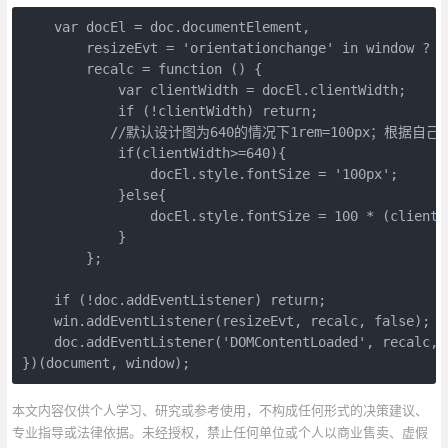
    var docEl = doc.documentElement,

        resizeEvt = 'orientationchange' in window ? '
        recalc = function () {

            var clientWidth = docEl.clientWidth;

            if (!clientWidth) return;

           //默认设计图为640的情况下1rem=100px；根据自己
            if(clientWidth>=640){

                docEl.style.fontSize = '100px';

            }else{

                docEl.style.fontSize = 100 * (clientWi
            }

        };

    if (!doc.addEventListener) return;

    win.addEventListener(resizeEvt, recalc, false);

    doc.addEventListener('DOMContentLoaded', recalc, f
})(document, window);
本文内容仅供个人学习、研究或参考使用，不构成任何形式的决策建议、
专业指导或法律依据。未经授权，禁止任何单位或个人以商业售卖、虚假