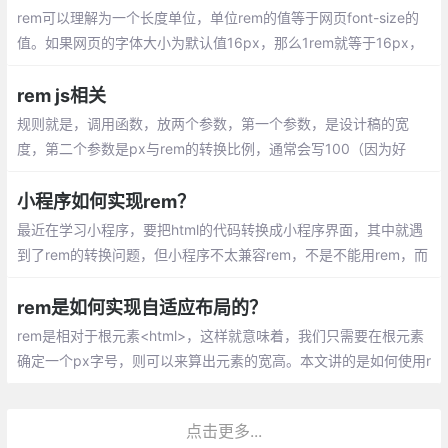
rem可以理解为一个长度单位，单位rem的值等于网页font-size的
值。如果网页的字体大小为默认值16px，那么1rem就等于16px，
0.5rem等于8px。根据这个原理，如果网页默认的字体大小改变，
那么单位rem的大小也会改变
rem js相关
规则就是，调用函数，放两个参数，第一个参数，是设计稿的宽
度，第二个参数是px与rem的转换比例，通常会写100（因为好
算）；当然了，要把这段js代码最好封装在一个单独的js文件里，并
且放在所有的css文件引入之前加载
小程序如何实现rem？
最近在学习小程序，要把html的代码转换成小程序界面，其中就遇
到了rem的转换问题，但小程序不太兼容rem，不是不能用rem，而
是没办法设置根元素的font-size，因为rem是相对于根元素的font-
size
rem是如何实现自适应布局的？
rem是相对于根元素<html>，这样就意味着，我们只需要在根元素
确定一个px字号，则可以来算出元素的宽高。本文讲的是如何使用r
em实现自适应。 rem这是个低调的css单位，近一两年开始崭露头
角
点击更多...