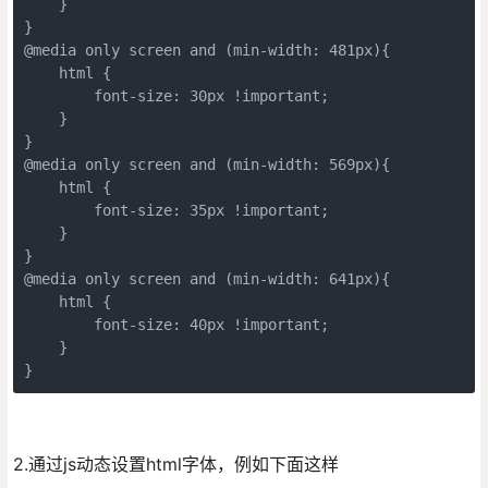
    }

}

@media only screen and (min-width: 481px){

    html {

        font-size: 30px !important;

    }

}

@media only screen and (min-width: 569px){

    html {

        font-size: 35px !important;

    }

}

@media only screen and (min-width: 641px){

    html {

        font-size: 40px !important;

    }

}
2.通过js动态设置html字体，例如下面这样