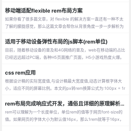
的使用它。
移动端适配flexible rem布局方案
如果你看了很多篇文章，对 flexible 的解决方案一直还有一种不太
了解的朦胧感觉，那么这篇文章会帮你从背景角度一步一步解析为
何会有 flexible 这套解决方案，以及这套解决方案是如何作用的。
适用于移动设备弹性布局的js脚本(rem单位)
目前，随着移动设备的普及和4G网络的普及，web在移动端的占比
已经远远超过PC端，各种H5页面推广页面，H5小游戏热度火爆。
以前简单的使用px单位（没有弹性）的时代已经无法满足各位设计
师和用户了
css rem应用
根据设计稿的实际宽度值,与设计稿最大宽度值,动态计算根字体大
小，适应不同的屏幕比例。本文的px转rem换算公式为:100px = 1r
em
rem布局完成响应式开发，通俗且详细的原理解析和代码实现
rem可以理解为一个长度单位，单位rem的值等于网页font-size的
值。如果网页的字体大小为默认值16px，那么1rem就等于16px，
0.5rem等于8px。根据这个原理，如果网页默认的字体大小改变，