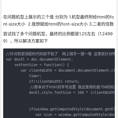
在问题机型上展示的三个值 分别为 1.机型最终附给html的fo
nt-size大小 2.我想赋给html的font-size大小 3.二者的倍数
尝试找了多个问题机型，最终的比例都是1.25左右（1.2499
9），所以解决方案如下
//针对机型适配的代码就不贴了  网上随手一搜一堆 这里就针对特
var docEl = doc.documentElement,

    setFontSize = function() {

       var clientWidth = document.documentElement.clie
           timer;

           if(!clientWidth) return;

　　　　　　 //原本对于html的字号设置 我这里用的是750的标准 
           docEl.style.fontSize = 100 * (clientWidth /
           if(window.getComputedStyle(document.getEle
              var size = window.getComputedStyle(docu