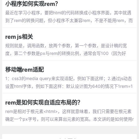
那么单位rem的大小也会改变
小程序如何实现rem？
最近在学习小程序，要把html的代码转换成小程序界面，其中就遇
到了rem的转换问题，但小程序不太兼容rem，不是不能用rem，而
是没办法设置根元素的font-size，因为rem是相对于根元素的font-
size
rem js相关
规则就是，调用函数，放两个参数，第一个参数，是设计稿的宽
度，第二个参数是px与rem的转换比例，通常会写100（因为好
算）；当然了，要把这段js代码最好封装在一个单独的js文件里，并
且放在所有的css文件引入之前加载
移动端rem适配
1：css3的media query来实现适配，例如下面这样；2.通过js动态
设置html字体，例如下面这样：默认设计图为640的情况下1rem=1
00px；根据自己需求修改
rem是如何实现自适应布局的？
rem是相对于根元素<html>，这样就意味着，我们只需要在根元素
确定一个px字号，则可以来算出元素的宽高。本文讲的是如何使用r
em实现自适应。 rem这是个低调的css单位，近一两年开始崭露头
角