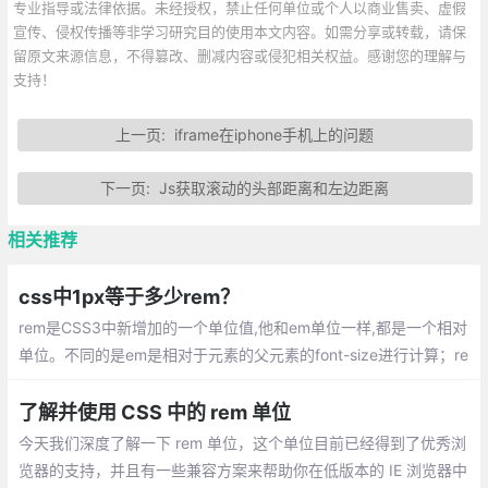
专业指导或法律依据。未经授权，禁止任何单位或个人以商业售卖、虚假
宣传、侵权传播等非学习研究目的使用本文内容。如需分享或转载，请保
留原文来源信息，不得篡改、删减内容或侵犯相关权益。感谢您的理解与
支持！
上一页:
iframe在iphone手机上的问题
下一页:
Js获取滚动的头部距离和左边距离
相关推荐
css中1px等于多少rem？
rem是CSS3中新增加的一个单位值,他和em单位一样,都是一个相对
单位。不同的是em是相对于元素的父元素的font-size进行计算；re
m是相对于根元素html的font-size进行计算。rem 和 em 一样，也
是一个相对大小的值，它是相对于根元素 <html>。
了解并使用 CSS 中的 rem 单位
今天我们深度了解一下 rem 单位，这个单位目前已经得到了优秀浏
览器的支持，并且有一些兼容方案来帮助你在低版本的 IE 浏览器中