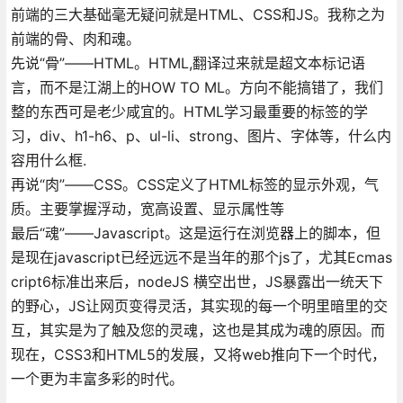
前端的三大基础毫无疑问就是HTML、CSS和JS。我称之为
前端的骨、肉和魂。
先说“骨”——HTML。HTML,翻译过来就是超文本标记语
言，而不是江湖上的HOW TO ML。方向不能搞错了，我们
整的东西可是老少咸宜的。HTML学习最重要的标签的学
习，div、h1-h6、p、ul-li、strong、图片、字体等，什么内
容用什么框.
再说“肉”——CSS。CSS定义了HTML标签的显示外观，气
质。主要掌握浮动，宽高设置、显示属性等
最后“魂”——Javascript。这是运行在浏览器上的脚本，但
是现在javascript已经远远不是当年的那个js了，尤其Ecmas
cript6标准出来后，nodeJS 横空出世，JS暴露出一统天下
的野心，JS让网页变得灵活，其实现的每一个明里暗里的交
互，其实是为了触及您的灵魂，这也是其成为魂的原因。而
现在，CSS3和HTML5的发展，又将web推向下一个时代，
一个更为丰富多彩的时代。