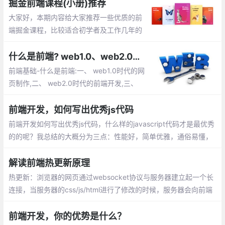
互。后端入门稍困难，每天关注的是业务逻辑的处理，数据的增删
掘金前端课程(小册)推荐
改查，性能的优化
大家好，本期内容给大家推荐一些优质的前
端掘金课程，比较适合初学者及工作几年的
前端小伙伴，里面的内容讲解的比较详细，
作者也是一线的大厂工作者。有兴趣的小伙
什么是前端? web1.0、web2.0时代的网页制作,前端开发都有哪些内容等
伴快来打卡看一下吧
前端基础-什么是前端:一、 web1.0时代的网
页制作,二、 web2.0时代的前端开发,三、
Web前端能做什么？四、 为什么要学习前端
开发,五、 前端开发都有哪些内容,六、 开发
前端开发，如何写出优秀js代码
环境
前端开发如何写出优秀js代码，什么样的javascript代码才是最优秀
的的呢？我总结的大概分为三点：性能好，简单优雅，通俗易懂，
这篇文章就将围绕这这3点来说明。
解读前端热更新原理
热更新：浏览器的网页通过websocket协议与服务器建立起一个长
连接，当服务器的css/js/html进行了修改的时候，服务器会向前端
发送一个更新的消息，如果是css或者html发生了改变，网页执行js
直接操作dom，局部刷新，如果是js发生了改变，只好刷新整个页
前端开发，你的优势是什么？