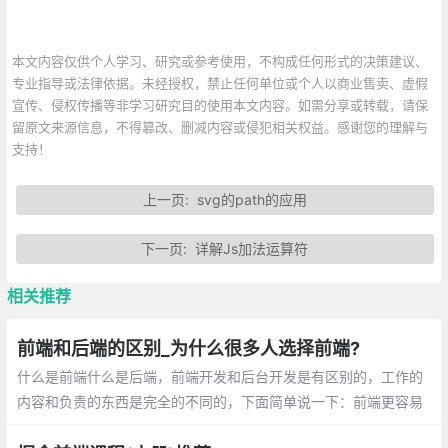
本文内容仅供个人学习、研究或参考使用，不构成任何形式的决策建议、
专业指导或法律依据。未经授权，禁止任何单位或个人以商业售卖、虚假
宣传、侵权传播等非学习研究目的使用本文内容。如需分享或转载，请保
留原文来源信息，不得篡改、删减内容或侵犯相关权益。感谢您的理解与
支持！
上一页:
svg的path的应用
下一页:
详解Js加法运算符
相关推荐
前端和后端的区别_为什么很多人选择前端?
什么是前端什么是后端，前端开发和后台开发是有区别的，工作的
内容和负责的东西是完全的不同的，下面简单说一下：前端更容易
入门，每天调整界面的展示，通过代码 完成优美的界面和酷炫的交