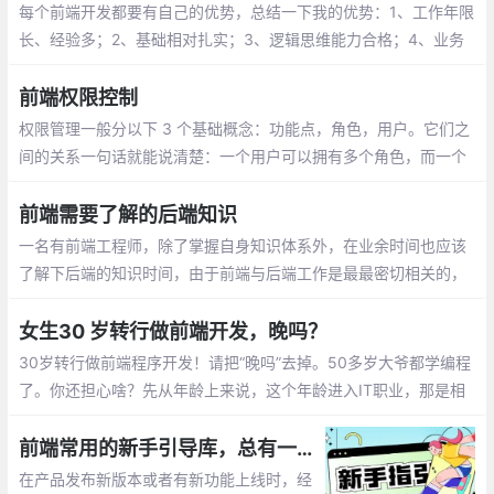
面。
每个前端开发都要有自己的优势，总结一下我的优势：1、工作年限
长、经验多；2、基础相对扎实；3、逻辑思维能力合格；4、业务
需求分析能合格。
前端权限控制
权限管理一般分以下 3 个基础概念：功能点，角色，用户。它们之
间的关系一句话就能说清楚：一个用户可以拥有多个角色，而一个
角色可以包含多个功能。
前端需要了解的后端知识
一名有前端工程师，除了掌握自身知识体系外，在业余时间也应该
了解下后端的知识时间，由于前端与后端工作是最最密切相关的，
多学习些后端知识对自身也是大有好处的。当然除了上述这些，计
算机网络、数据结构和算法、计算机组成和原理、离散数学等知识
女生30 岁转行做前端开发，晚吗？
都要涉及。
30岁转行做前端程序开发！请把“晚吗”去掉。50多岁大爷都学编程
了。你还担心啥？先从年龄上来说，这个年龄进入IT职业，那是相
当棒的黄金时间，有目标，有干劲，有新颖的思想，而且仍是女孩
子。
前端常用的新手引导库，总有一款适合你！
在产品发布新版本或者有新功能上线时，经