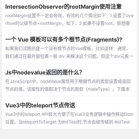
IntersectionObserver的rootMargin使用注意
rootMargin设置不一定会有效，有效的几个情况如下：1.设置了ove
rflow的父级节点+rootMargin，如下，2.如果不设置root，即想要
交叉对象是窗口的时候，需要去除滚动的父级节点，将html、body
的overflow也去除（也去除的意思是不要设置），如下
一个 Vue 模板可以有多个根节点(Fragments)?
如果我们试图创建一个没有根节点的Vue模板，比如这样：通常，
我们通过在最外层包裹一层 div 来解决这个问题，但这个div元素一
般没有啥使用，就是让模板符合单根需求。
Js中nodevalue返回的是什么？
在JavaScript中，nodeValue属性用于根据节点的类型设置或返回
节点的值，该属性的值取决于节点的类型（nodeType）。下面本
篇文章就来给大家介绍一下nodeValue属性，希望对大家有所帮
助。
Vue3中的teleport节点传送
Vue3中的teleport API极大方便了在Vue3业务逻辑中操作移动Dom
位置。当teleportToTarget 为#idTest时,节点会被传输到 #idTest
节点中，等同于