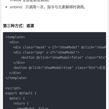
unbind：只调用一次，指令与元素解绑时调用。
第三种方式：遮罩
<template>

  <div>

    <div class="mask" v-if="showModal" @click="showMod
    <div class="pop" v-if="showModal">

        <button @click="showModal=false" class="bt
    </div>

    <button @click="showModal=true" class="btn">点击
  </div>

</template>

<script>

export default {

  data() {

    return {

      showModal: false
