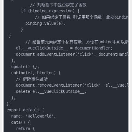
	  // 判断指令中是否绑定了函数

      if (binding.expression) {

  	    // 如果绑定了函数 则调用那个函数，此处binding.value就是handleClose方法

        binding.value(e);

      }

 }

 	// 给当前元素绑定个私有变量，方便在unbind中可以解除事件监听

    el.__vueClickOutside__ = documentHandler;

    document.addEventListener('click', documentHandler
  },

  update() {},

  unbind(el, binding) {

    // 解除事件监听

    document.removeEventListener('click', el.__vueClic
    delete el.__vueClickOutside__;

  },

};

export default {

  name: 'HelloWorld',

  data() {

    return {
