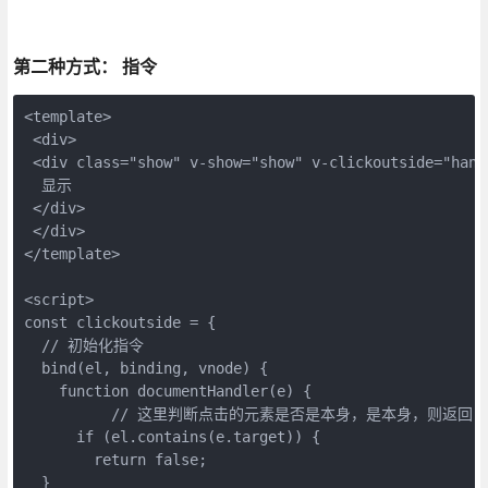
第二种方式： 指令
<template>

 <div>

 <div class="show" v-show="show" v-clickoutside="handl
  显示

 </div>

 </div>

</template>

<script>

const clickoutside = {

  // 初始化指令

  bind(el, binding, vnode) {

    function documentHandler(e) {

  	  // 这里判断点击的元素是否是本身，是本身，则返回

      if (el.contains(e.target)) {

        return false;

  }
