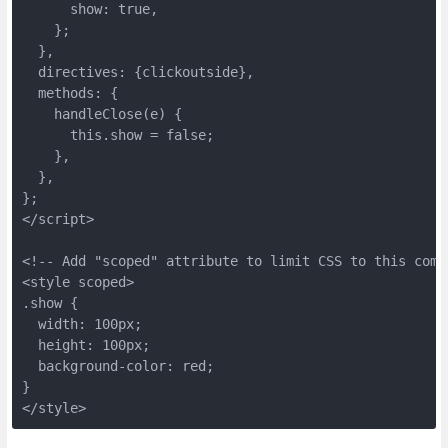
      show: true,

    };

  },

  directives: {clickoutside},

  methods: {

    handleClose(e) {

      this.show = false;

    },

  },

};

</script>

<!-- Add "scoped" attribute to limit CSS to this compo
<style scoped>

.show {

  width: 100px;

  height: 100px;

  background-color: red;

}
