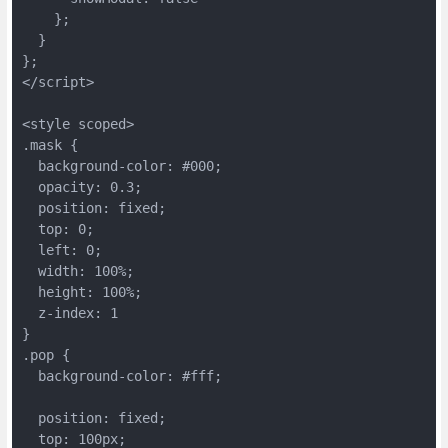
    };

  }

};

</script>

<style scoped>

.mask {

  background-color: #000;

  opacity: 0.3;

  position: fixed;

  top: 0;

  left: 0;

  width: 100%;

  height: 100%;

  z-index: 1

}

.pop {

  background-color: #fff;

  position: fixed;

  top: 100px;
