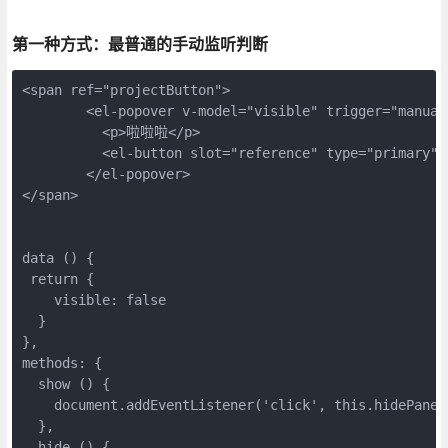
第一种方式：最普通的手动监听判断
<span ref="projectButton">

	<el-popover v-model="visible" trigger="manual" placement="bottom" @show="show" @hide="hide">

	  <p>啦啦啦</p>

	  <el-button slot="reference" type="primary" @click="visible = !visible">show</el-button>

	</el-popover>

</span>

data () {

 return {

    visible: false

  }

},

methods: {

  show () {

    document.addEventListener('click', this.hidePanel,
  },

  hide () {
