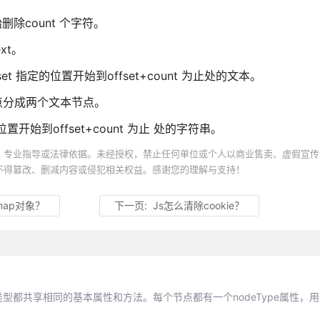
置开始删除count 个字符。
ext。
替换从offset 指定的位置开始到offset+count 为止处的文本。
文本节点分成两个文本节点。
 指定的位置开始到offset+count 为止 处的字符串。
、专业指导或法律依据。未经授权，禁止任何单位或个人以商业售卖、虚假宣传
不得篡改、删减内容或侵犯相关权益。感谢您的理解与支持！
map对象？
下一页:
Js怎么清除cookie？
节点类型都共享相同的基本属性和方法。每个节点都有一个nodeType属性，