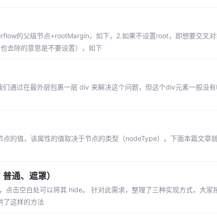
rflow的父级节点+rootMargin，如下，2.如果不设置root，即想要交
去除（也去除的意思是不要设置），如下
们通过在最外层包裹一层 div 来解决这个问题，但这个div元素一般没
置或返回节点的值，该属性的值取决于节点的类型（nodeType）。下面本篇文
、普通、遮罩）
w 后，点击空白处可以将其 hide。 针对此需求，整理了三种实现方式，大
提供了这样的方法