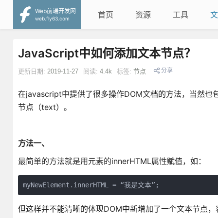
Web前端开发网
首页
资源
工具
文
web.fly63.com
JavaScript中如何添加文本节点？
分享
更新日期:
2019-11-27
阅读:
4.4k
标签:
节点
在javascript中提供了很多操作DOM文档的方法，当然
节点（text）。
方法一、
最简单的方法就是用元素的innerHTML属性赋值，如：
myNewElement.innerHTML = “我是文本”;
但这样并不能清晰的体现DOM中新增加了一个文本节点，