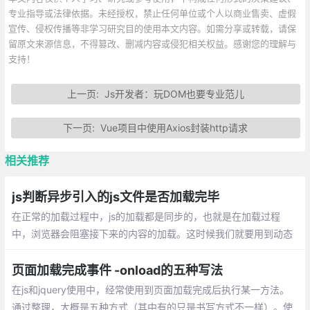
专业指导或法律依据。未经授权，禁止任何单位或个人以商业售卖、虚假
宣传、侵权传播等非学习研究目的使用本文内容。如需分享或转载，请保
留原文来源信息，不得篡改、删减内容或侵犯相关权益。感谢您的理解与
支持！
上一页:
Js开发者：玩DOM也要专业范儿
下一页:
Vue项目中使用Axios封装http请求
相关推荐
js判断异步引入的js文件是否加载完毕
在正常的加载过程中，js的加载都是同步的，也就是在加载过程
中，浏览器会阻塞接下来的内容的加载。这时候我们就要用到动态
加载，动态加载是异步的，如果我们在后边要用到这个动态加载的j
s文件里的东西
页面加载完成事件 -onload的五种写法
在js和jquery使用中，经常使用到页面加载完成后执行某一方法。
通过整理，大概是五种方式（其中有的只是书写方式不一样）。使