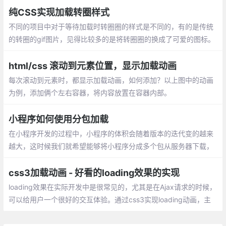
小程序页面中预加载。这种技术
纯CSS实现加载转圈样式
不同的项目中对于等待加载时转圈圈的样式是不同的，有的是传统
的转圈的gif图片，见得比较多的是将转圈圈的换成了可爱的图标。
有时候项目中加入等待加载的图片会很违和，不符合美观，所以需
要用CSS做一个。
html/css 滚动到元素位置，显示加载动画
每次滚动到元素时，都显示加载动画，如何添加？以上图中的动画
为例，添加俩个左右容器，将内容放置在容器内部。
小程序如何使用分包加载
在小程序开发的过程中，小程序的体积会随着版本的迭代变的越来
越大，这时候我们就希望能够将小程序分成多个包从服务器下载，
这样既可以加快首屏的渲染也便于后续按需加载的实现
css3加载动画 - 好看的loading效果的实现
loading效果在实际开发中是很常见的，尤其是在Ajax请求的时候，
可以给用户一个很好的交互体验。通过css3实现loading动画，主
要用到的属性：