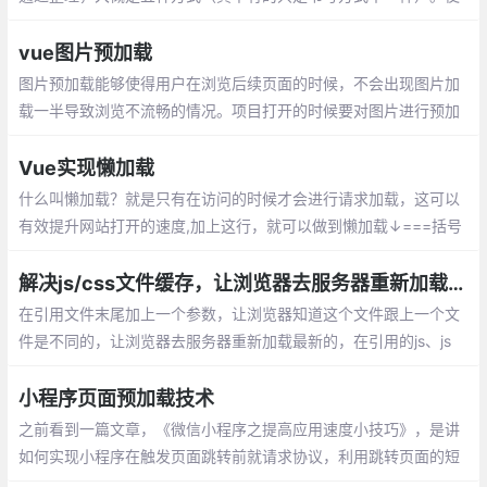
用jQuery的$(function){};document加载完成后就执行方法。
vue图片预加载
图片预加载能够使得用户在浏览后续页面的时候，不会出现图片加
载一半导致浏览不流畅的情况。项目打开的时候要对图片进行预加
载，在App.vue里面的beforeCreate添加预加载程序
Vue实现懒加载
什么叫懒加载？就是只有在访问的时候才会进行请求加载，这可以
有效提升网站打开的速度,加上这行，就可以做到懒加载↓===括号
里的路径改成组件的路径，然后就不需要在上面import了
解决js/css文件缓存，让浏览器去服务器重新加载最新js/css
在引用文件末尾加上一个参数，让浏览器知道这个文件跟上一个文
件是不同的，让浏览器去服务器重新加载最新的，在引用的js、js
p、css、html等文件的地址后面加上参数的作用：
小程序页面预加载技术
之前看到一篇文章，《微信小程序之提高应用速度小技巧》，是讲
如何实现小程序在触发页面跳转前就请求协议，利用跳转页面的短
短200~300ms的时间，获取到数据并渲染到页面上，实现数据在