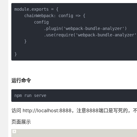
module.exports = {

    chainWebpack: config => {

        config

            .plugin('webpack-bundle-analyzer')

            .use(require('webpack-bundle-analyzer'
    }

}
运行命令
npm run serve
访问 http://localhost:8888，注意8888端口
页面展示