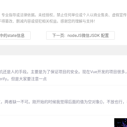
、专业指导或法律依据。未经授权，禁止任何单位或个人以商业售卖、虚假宣传
不得篡改、删减内容或侵犯相关权益。感谢您的理解与支持！
的state信息
下一页:
nodeJS微信JSDK 配置
机还是人的手段。主要是为了保证项目的安全。现在Vue开发的项目很多
rify。但是大家要注意一点
上。注意，两者缺一不可。刚开始的时候我觉得后面的值为空对象{}，不放也行