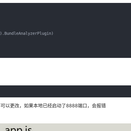
).BundleAnalyzerPlugin)

是写死的，不可以更改，如果本地已经启动了8888端口，会报错