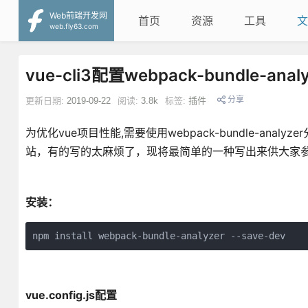
Web前端开发网
首页
资源
工具
文
web.fly63.com
vue-cli3配置webpack-bundle-ana
分享
更新日期:
2019-09-22
阅读:
3.8k
标签:
插件
为优化vue项目性能,需要使用webpack-bundle-a
站，有的写的太麻烦了，现将最简单的一种写出来供大家
安装：
npm install webpack-bundle-analyzer --save-dev
vue.config.js配置