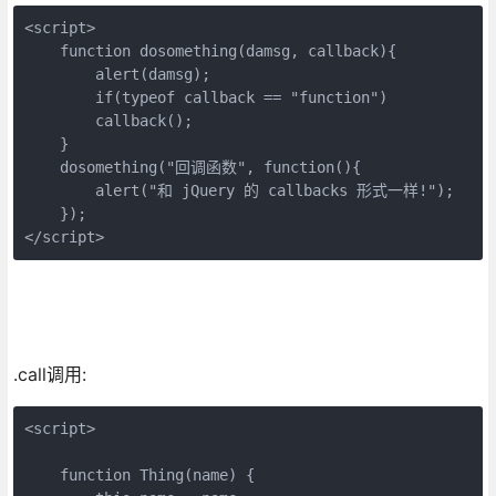
<script>

    function dosomething(damsg, callback){

        alert(damsg);

        if(typeof callback == "function") 

        callback();

    } 

    dosomething("回调函数", function(){

        alert("和 jQuery 的 callbacks 形式一样!");

    }); 

</script>
.call调用:
<script>

    function Thing(name) {
