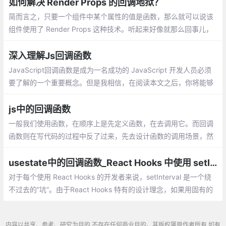
如何解决 Render Props 的回调地狱？
简而言之，只要一个组件中某个属性的值是函数，那么就可以说该
组件使用了 Render Props 这种技术。听起来好像就那么回事儿，
那到底 Render Props 有哪些应用场景呢
深入理解Js回调函数
JavaScript回调函数是成为一名成功的 JavaScript 开发人员必须
要了解的一个重要概念。但是我相信，在阅读本文之后，你将能够
克服以前使用回调方法遇到的所有障碍。在开始之前，首先要确保
我们对函数的理解是扎实的
js中的回调函数
一般我们使用函数，在顺序上是先定义函数，在去调用它。而回调
函数则在写代码的过程中反了过来，先去设计函数的调用场景，然
后到了需要调用的时候再去定义它。
usestate中的回调函数_React Hooks 中使用 setInterval 的若干方法
对于每个使用 React Hooks 的开发者来说，setInterval 是一个绕
不过去的”坑“。由于React Hooks 特有的设计理念，如果用固有的
思维模式去写 setInterval，很容易触发意想不到的 bug。
内容以共享、参考、研究为目的,不存在任何商业目的。其版权属原作者所有,如有