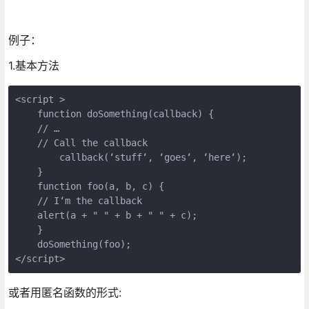
例子：
1.基本方法
<script >

    function doSomething(callback) {

    // … 

    // Call the callback

        callback(‘stuff‘, ‘goes‘, ‘here‘);

    } 

    function foo(a, b, c) {

    // I‘m the callback

    alert(a + " " + b + " " + c);

    } 

    doSomething(foo); 

</script>
或者用匿名函数的形式: