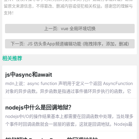
留原文来源信息，不得篡改、删减内容或侵犯相关权益。感谢您的理解与
支持！
上一页:
vue 全局环境切换
下一页:
JS 仿头条App频道编辑功能 (拖拽排序，添加，删减)
相关推荐
js中async和await
mdn上说：async function 声明用于定义一个返回 AsyncFunction
对象的异步函数。异步函数是指通过事件循环异步执行的函数，它
会通过一个隐式的 Promise 返回其结果。
nodejs中什么是回调地狱？
nodejs中I/O的操作结果基本上都需要在回调函数中处理，当处理多
个事件时回调函数就会一层层的嵌套，这就是回调地狱。Nodejs最
大的亮点就在于事件驱动， 非阻塞I/O 模型