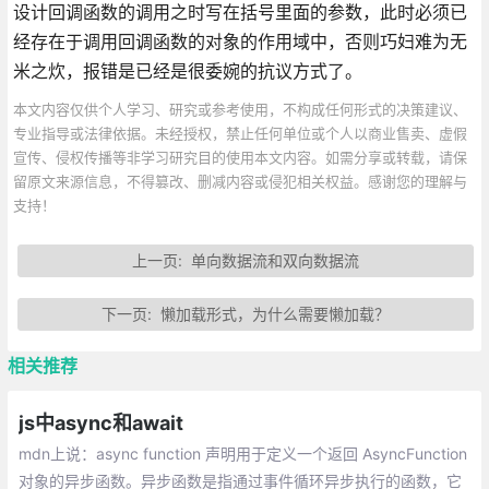
设计回调函数的调用之时写在括号里面的参数，此时必须已
经存在于调用回调函数的对象的作用域中，否则巧妇难为无
米之炊，报错是已经是很委婉的抗议方式了。
本文内容仅供个人学习、研究或参考使用，不构成任何形式的决策建议、
专业指导或法律依据。未经授权，禁止任何单位或个人以商业售卖、虚假
宣传、侵权传播等非学习研究目的使用本文内容。如需分享或转载，请保
留原文来源信息，不得篡改、删减内容或侵犯相关权益。感谢您的理解与
支持！
上一页:
单向数据流和双向数据流
下一页:
懒加载形式，为什么需要懒加载？
相关推荐
js中async和await
mdn上说：async function 声明用于定义一个返回 AsyncFunction
对象的异步函数。异步函数是指通过事件循环异步执行的函数，它