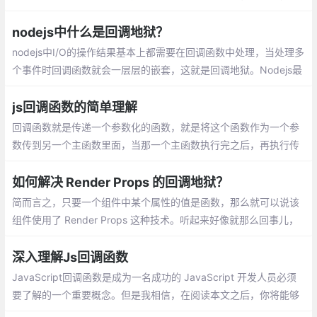
会通过一个隐式的 Promise 返回其结果。
nodejs中什么是回调地狱？
nodejs中I/O的操作结果基本上都需要在回调函数中处理，当处理多
个事件时回调函数就会一层层的嵌套，这就是回调地狱。Nodejs最
大的亮点就在于事件驱动， 非阻塞I/O 模型
js回调函数的简单理解
回调函数就是传递一个参数化的函数，就是将这个函数作为一个参
数传到另一个主函数里面，当那一个主函数执行完之后，再执行传
进去的作为参数的函数。走这个过程的参数化的函数 就叫做回调函
数
如何解决 Render Props 的回调地狱？
简而言之，只要一个组件中某个属性的值是函数，那么就可以说该
组件使用了 Render Props 这种技术。听起来好像就那么回事儿，
那到底 Render Props 有哪些应用场景呢
深入理解Js回调函数
JavaScript回调函数是成为一名成功的 JavaScript 开发人员必须
要了解的一个重要概念。但是我相信，在阅读本文之后，你将能够
克服以前使用回调方法遇到的所有障碍。在开始之前，首先要确保