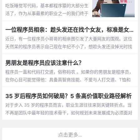
吃饭睡觉写代码，基本都程序猿的大部分生
活了，作为从事最累的职业之一的我们终于
有了自己的节日，那就是1024。1024向程
序员致敬，向自己致敬，向未来致敬。
一位程序员相亲：趁头发还在找个女友，标准是女孩就行
近日，有一位程序员小哥哥的相亲图引发了大量网友的围观。这位
天然呆的程序员表示自己现在年纪不小了，想趁头发还没掉光时找
个女朋友。至于择偶的标准，他表示只要是女孩就行
男朋友是程序员应该注意什么？
程序员一直和代码打交道，俗称码农 。如果你的男朋友是程序员，
在你心目可能觉得他：具备高智商技能、不爱与人打交道、T恤和
牛仔裤是基本标配、不浪漫的直男癌等等，那怎么和程序员男朋友
相处呢，需要你应该注意什么呢？
35 岁后程序员如何破局？5 条高价值职业路径解析
对于步入 35 岁的程序员而言，职业生涯往往来到关键转折点。当
不再是团队中最年轻的技术骨干，如何规划未来发展成为必须面对
的课题。结合行业动态与资深从业者经验，以下五条职业路径值得
深入探讨
点击更多...