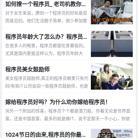
如何撩一个程序员_ 老司机教你怎么追程序员
对于女生来说，撩到一个程序员的好处是显
而易见的。他们生活圈子简单，很少参加聚
会。他们不是在修改代码，就是在去修改代
码的路上。这篇文章告诉你怎么撩程序员
程序员年龄大了怎么办？程序员年龄大了的出路
在很多人的眼里，程序员都是吃青春饭的。
尤其是国内更是这样认为，程序员年龄大
了，体力越来越差，就不好找工作了，开始
担心以后的出路了。那么未来大龄程序员的
程序员美女鼓励师
出路在哪呢？
美女程序员鼓励师,真正的程序员眼里只有代
码!有些IT公司会招一些程序员鼓励师，也是
为了提高程序员们的工作”战斗值”。 而关于
程序员鼓励师的作用，她们总是能激发程序
嫁给程序员好吗？为什么劝你嫁给程序员！
员们的肾上腺素分泌。
另外一个附加的惊喜，程序员个个都是潜力股，你看无论是世界首
富，还是中国首富，最多的就是做IT，说不定那天一不小心，你就
成了亿万富翁的老婆啦， mm们，选个程序员当老公不会错的。程
序员收入稳定，生活安逸，属于长期持有型成长股
1024节日的由来,程序员的你最想对自己说的是什么？【1024程序员节日】