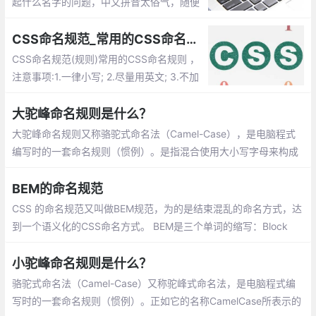
起什么名字的问题，中文拼音太俗气，随便
敲几个字母又影响代码的查读性。于是总结
这些命名规范。
CSS命名规范_常用的CSS命名规则
CSS命名规范(规则)常用的CSS命名规则 ，
注意事项:1.一律小写; 2.尽量用英文; 3.不加
中横和下划线;  4.尽量不缩写，除非一看就
明白的单词。 
大驼峰命名规则是什么？
大驼峰命名规则又称骆驼式命名法（Camel-Case），是电脑程式
编写时的一套命名规则（惯例）。是指混合使用大小写字母来构成
变量和函数的名字。
BEM的命名规范
CSS 的命名规范又叫做BEM规范，为的是结束混乱的命名方式，达
到一个语义化的CSS命名方式。 BEM是三个单词的缩写：Block
（块）代表更高级别的抽象或组件，Element（元素） Block的后
代，以及Modifier（修饰） 不同状态的修饰符
小驼峰命名规则是什么？
骆驼式命名法（Camel-Case）又称驼峰式命名法，是电脑程式编
写时的一套命名规则（惯例）。正如它的名称CamelCase所表示的