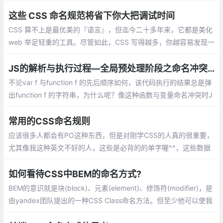
那样，是指混合使用大小写字母来构成变量和函数的名字。
这些 CSS 命名规范将省下你大把调试时间
CSS 算不上是最优美的『语言』，但迄今二十多年来，它都是美化
web 举足轻重的工具。尽管如此，CSS 写得越多，你越容易发现一
个巨大的弊端。因为维护 CSS 真是老大难。
JS的解析与执行过程—全局预处理阶段之命名冲突的处理策略
不论var f 与function f 的先后顺序如何，该代码执行的结果总是弹
出function f 的字符串，为什么呢？像这种函数与变量命名冲突时J
S的处理原则又是什么？
常用的CSS命名规则
应该很多人都会有PO这种东西，但是对刚学CSS的人真的很重要，
尤其像我这种英文不好的人，这些是必背的的单字喔^^，这些数据
只是我在学习的时候，参考别人的数据之后用自己的思考整理出来
的，像参考书写的真的都看不懂
如何看待CSS中BEM的命名方式?
BEM的意识就是块(block)、元素(element)、修饰符(modifier)，是
由yandex团队提出的一种CSS Class命名方法。但至少他可以使我
们命名的时候达到一定的统一，我们可以学习其优秀的方面将其纳