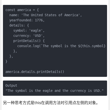
const america = {

  name: 'The United States of America',

  yearFounded: 1776,

  details: {

    symbol: 'eagle',

    currency: 'USD',

    printDetails() {

      console.log(`The symbol is the ${this.symbol} a
    },

  },

}

america.details.printDetails()
Output

"The symbol is the eagle and the currency is USD."
另一种思考方式是this在调用方法时引用点左侧的对象。