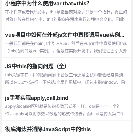
小程序中为什么使用var that=this？
在小程序或者js开发中，this是指当前对象，只是一个指针，真正的
对象存放在堆内存中，this的指向在程序执行过程中会变化，因此
如果需要在函数中使用全局数据需要合适地将this复制到变量中。
vue项目中如何在外部js文件中直接调用vue实例——比如说this
一般我们都是在main.js中引入vue，然后在vue文件中直接使用this
（this指向的是vue实例），但是在实际开发中，我们往往会引入外
部的js文件使用this，这个this就会指向window，并不是我们期待的
vue实例
JS中this的指向问题（全）
this关键字在js中的指向问题不管是工作还是面试中都会经常遇到，
所以在此对它进行一下总结:全局作用域中、闭包中指window、函
数调用模式：谁调用就指谁、构造函数中，this指实例对象、apply/
call改变this的指向、bind改变this指向等
js手写实现apply,call,bind
apply和call的区别就是传的参数形式不一样。call是一个一个的
传，apply可以将参数以数组的形式传进去。而bind是传入第二个
和后面的参数，且绑定this，返回一个转化后的函数。
彻底淘汰并消除JavaScript中的this