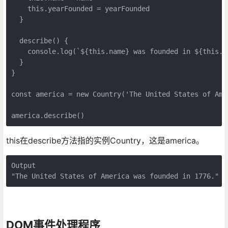
    this.yearFounded = yearFounded

  }

  describe() {

    console.log(`${this.name} was founded in ${this.ye
  }

}

const america = new Country('The United States of Amer
america.describe()
this在describe方法指的实例Country，这是america。
Output

"The United States of America was founded in 1776."
DOM事件处理程序