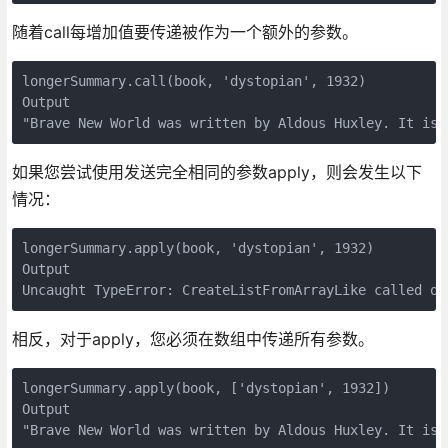
随着call每增加值要传递被作为一个额外的参数。
longerSummary.call(book, 'dystopian', 1932)

Output

"Brave New World was written by Aldous Huxley. It is 
如果您尝试使用发送完全相同的参数apply，则会发生以下
情况：
longerSummary.apply(book, 'dystopian', 1932)

Output

Uncaught TypeError: CreateListFromArrayLike called on
相反，对于apply，您必须在数组中传递所有参数。
longerSummary.apply(book, ['dystopian', 1932])

Output

"Brave New World was written by Aldous Huxley. It is 