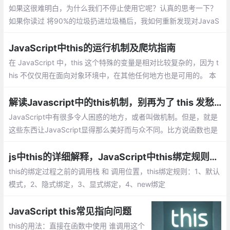
如果这很难明白，为什么我们不停止使用它呢？认真的思考一下？
如果你读过 将90%的垃圾扔进垃圾桶后，我如何重新发现对JavaS
cript的爱, 当我说扔掉它时，你不会感到惊讶，this被丢弃了
JavaScript中this的运行机制及爬坑指南
在 JavaScript 中，this 这个特殊的变量是相对比较复杂的，因为 t
his 不仅仅用在面向对象环境中，在其他任何地方也是可用的。 本
篇博文中会解释 this 是如何工作的以及使用中可能导致问题的地
方，最后奉上最佳实践。
解读Javascript中的this机制，别再为了 this 发愁了
JavaScript中有很多令人困惑的地方，或者叫做机制。但是，就是
这些东西让JavaScript显得那么美好而与众不同。比方说函数也是
对象、闭包、原型链继承等等，而这其中就包括颇让人费解的this
机制。
js中this的详细解释，JavaScript中this绑定规则【你不知道的JavaScript】
this的绑定过程之前的调用栈 和 调用位置，this绑定规则：1、默认
模式，2、隐式绑定，3、显式绑定，4、new绑定
JavaScript this常见指向问题
this的用法：直接在函数中使用 谁调用这个