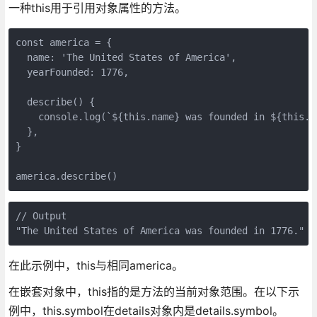
一种this用于引用对象属性的方法。
const america = {

  name: 'The United States of America',

  yearFounded: 1776,

  describe() {

    console.log(`${this.name} was founded in ${this.ye
  },

}

america.describe()
// Output

"The United States of America was founded in 1776."
在此示例中，this与相同america。
在嵌套对象中，this指的是方法的当前对象范围。在以下示
例中，this.symbol在details对象内是details.symbol。