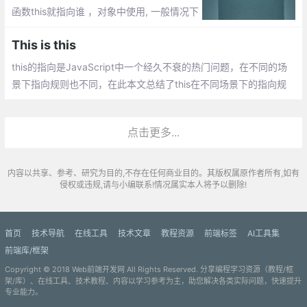
函数this就指向谁 ，对象中使用, 一般情况下
指向该对象 ，在构造函数中使用
This is this
this的指向是JavaScript中一个经久不衰的热门问题，在不同的场
景下指向规则也不同，在此本文总结了this在不同场景下的指向规
则以及ES6中新增的箭头函数中this的指向问题
点击更多...
内容以共享、参考、研究为目的,不存在任何商业目的。其版权属原作者所有,如有
侵权或违规,请与小编联系!情况属实本人将予以删除!
首页
技术导航
在线工具
技术文章
教程资源
前端标签
AI工具集
前端库/框架