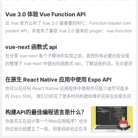
Android 可以使用 barcode API 、 iOS 可以使用 CIQRCodeFeatu
re API 。
Vue 3.0 体验 Vue Function API
近 Vue 官方公布了 Vue 3.0 最重要的RFC：Function-based com
ponent API，并发布了兼容 Vue 2.0 版本的 plugin：vue-function
-api，可用于提前体验 Vue 3.0 版本的 Function-based compone
nt API
vue-next 函数式 api
在分享 vue-next 各个子模块的实现之前，我觉的有必要比较全面
的整理下 vue-next 中提出的函数式 api，了解这些的话，无论是对
于源码的阅读，还是当正式版发布时开始学习，应该都会有起到一
定的辅助作用
在原生 React Native 应用中使用 Expo API
你可以在任何 React Native 应用程序中使用尽可能少或尽可能多
的 Expo SDK。 我们已经花了很多时间构建和维护这些包含原生应
用特性的跨平台 API，我们很高兴最终实现了向整个 React Native
生态共享这些 API
构建API的最佳编程语言是什么？
你是否正在设计第一个Web应用程序？也许
你过去已经建立了一些，但是目前也正在寻
找语言的变化以提高你的技能，或尝试新的