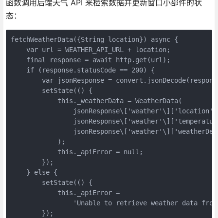
函数调用后端天气 API 来检索数据并更新窗口小部件的状
态：
fetchWeatherData({String location}) async {

    var url = WEATHER_API_URL + location;

    final response = await http.get(url);

    if (response.statusCode == 200) {

        var jsonResponse = convert.jsonDecode(response
        setState(() {

            this._weatherData = WeatherData(

                jsonResponse\['weather'\]['location'],
                jsonResponse\['weather'\]['temperature
                jsonResponse\['weather'\]['weatherDesc
            );

            this._apiError = null;

        });

    } else {

        setState(() {

            this._apiError =

                'Unable to retrieve weather data from
        });
