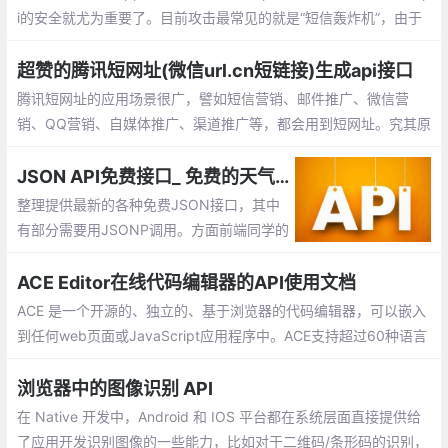
i的安全就尤为重要了。目前攻击最常见的就是“短信轰炸机”，由于
短信接口验证是App,网站检验用户手机号最真实的途径，使用短信
验证码在提供便利的同时，也成了呗恶意攻击的对象，那么如何才
超赞的腾讯短网址(微信url.cn短链接)生成api接口
能防止被恶意调用呢？
腾讯短网址的应用场景很广，譬如短信营销、邮件推广、微信营
销、QQ营销、自媒体推广、渠道推广等，都会用到短网址。究其原
因是在于短网址可以降低推广成本、用户记忆成本，提高用户点击
率；在特定的场景下推广还能规避关键词，防止域名被拦截
JSON API免费接口_ 免费的天气预报、地图、IP、手机信息查询、翻译、新闻等api接口
整理提供最新的各种免费JSON接口，其中
有部分需要用JSONP调用。方面前端同学的
学习或在网站中的使用，包括：免费的天气
预报、地图、IP、手机信息查询、翻译、新
ACE Editor在线代码编辑器的API使用文档
闻等api接口
ACE 是一个开源的、独立的、基于浏览器的代码编辑器，可以嵌入
到任何web页面或JavaScript应用程序中。ACE支持超过60种语言
语法高亮，并能够处理代码多达400万行的大型文档
浏览器中的图像识别 API
在 Native 开发中，Android 和 IOS 平台都在系统层面直接提供给
了应用开发识别图像的一些能力，比如对于二维码/条形码的识别，