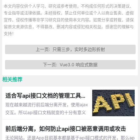
本文内容仅供个人学习、研究或参考使用，不构成任何形式的决策建议、
专业指导或法律依据。未经授权，禁止任何单位或个人以商业售卖、虚假
宣传、侵权传播等非学习研究目的使用本文内容。如需分享或转载，请保
留原文来源信息，不得篡改、删减内容或侵犯相关权益。感谢您的理解与
支持！
上一页:
只需三步，实时多边形折射
下一页:
Vue3.0 响应式数据
相关推荐
适合写api接口文档的管理工具有哪些？
现在越来越流行前后端分离开发，使用ajax
交互。所以api接口文档就变的十分有意义
了，目前市场有哪些比较优秀的接口文档管
理工具呢？比如：MinDoc，eoLinker，apiz
前后端分离，如何防止api接口被恶意调用或攻击
za，RAML，Swagger等等
无论网站，还是App目前基本都是基于api接口模式的开发，那么ap