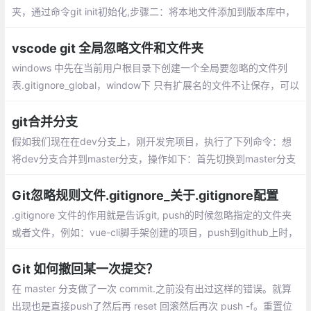
夹，通过命令git init初始化,步骤二：将本地文件添加到版本库中，
使用命令 git add . 将文件提交到本地的暂存区,步骤三：使用命令g
it commit将文件提交到本地仓库...
vscode git 全局忽略文件和文件夹
windows 中先在当前用户根目录下创建一个全局要忽略的文件列
表.gitignore_global，window下 只有扩展名的文件不让保存，可以
在 git bash中创建文件；二、 然后在命令行下执行下面git 命令
git合并分支
假如我们现在在dev分支上，刚开发完项目，执行了下列命令：想
将dev分支合并到master分支，操作如下：首先切换到master分支
上,如果是多人开发的话 需要把远程master上的代码pull下来
Git忽略规则文件.gitignore_关于.gitignore配置
.gitignore 文件的作用就是告诉git, push的时候忽略指定的文件夹
或者文件，例如：vue-cli脚手架创建的项目，push到github上时，
不会上传node依赖文件夹，这是因为vue-cli脚手架创建的时候，自
动为我们创建了 .gitignroe文件，并且为我们写好了规则。
Git 如何撤回某一次提交？
在 master 分支做了一次 commit.之前没有出过这样的错误。就算
出现也是直接push了然后再 reset 回滚然后再次 push -f。重置位