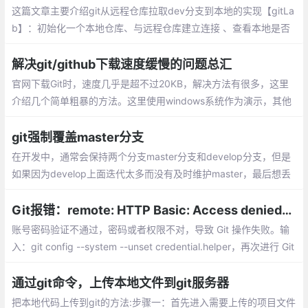
这篇文章主要介绍git从远程仓库拉取dev分支到本地的实现【gitLa
b】：初始化一个本地仓库、与远程仓库建立连接 、查看本地是否
具有dev分支、在本地创建分支dev并切换到该分支 、dev分支上
的内容都拉取到本地
解决git/github下载速度缓慢的问题总汇
官网下载Git时，速度几乎是超不过20KB，解决方法有很多，这里
介绍几个简单粗暴的方法。这里使用windows系统作为演示，其他
系统对号入座即可。
git强制覆盖master分支
在开发中，通常会保持两个分支master分支和develop分支，但是
如果因为develop上面迭代太多而没有及时维护master，最后想丢
弃master而直接将测试确认过的develop强推到master，该怎么操
作呢？因此，做如下总结分享，希望对遇到同样问题的人用帮助。
Git报错：remote: HTTP Basic: Access denied的解决方法
账号密码验证不通过，密码或者权限不对，导致 Git 操作失败。输
入：git config --system --unset credential.helper，再次进行 Git
操作，输入正确的用户名，密码即可。
通过git命令，上传本地文件到git服务器
把本地代码上传到git的方法:步骤一：首先进入需要上传的项目文件