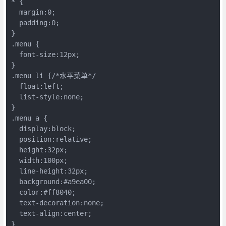
* {

  margin:0;

  padding:0;

}

.menu {

  font-size:12px;

}

.menu li {/*水平菜单*/

  float:left;

  list-style:none;

}

.menu a {

  display:block;

  position:relative;

  height:32px;

  width:100px;

  line-height:32px;

  background:#a9ea00;

  color:#ff8040;

  text-decoration:none;

  text-align:center;

}
