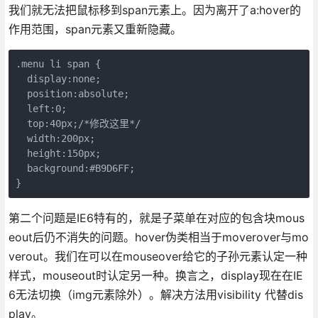
我们就无法把鼠标移到span元素上。因为离开了a:hover的
作用范围，span元素又重新隐藏。
.menu li span {

  display:none;

  position:absolute;

  left:0;

  top:40px;/*修改这里*/

  width:200px;

  height:150px;

  background:#B9D6FF;

第二个问题是IE6特有的，就是子菜单在对应的包含块mous
eout后仍不消失的问题。hover伪类相当于moverover与mo
verout。我们在可以在mouseover给它的子孙元素认定一种
样式，mouseout时认定另一种。换言之，display现在在IE
6无法切换（img元素除外）。解决方法用visibility 代替dis
play。