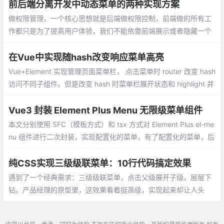
前后端分离开发中动态菜单的两种实现方案
做权限管理，一个核心思想就是后端做权限控制，前端做的所有工
作都只是为了提高用户体验，我们不能依靠前端展示或者隐藏一个
按钮来实现权限控制，这样肯定是不安全的。就像用户注册时需要
输入邮箱地址，前端校验之后，后端还是要校验
在Vue中实现随hash改变响应菜单高亮
Vue+Element 实现管理页面菜单栏， 点击菜单时 router 改变 hash
访问不同子组件。但是改变 hash 时菜单栏展开状态和 highlight 并
不会同步， 需要手动实现。
Vue3 封装 Element Plus Menu 无限级菜单组件
本文分别使用 SFC（模板方式）和 tsx 方式对 Element Plus el-me
nu 组件进行二次封装，实现配置化的菜单，有了配置化的菜单，后
续便可以根据路由动态渲染菜单。
纯CSS实现三级级联菜单：10行代码搞定效果
遇到了一个经典需求：三级级联菜单，点击父级展开子级，层层下
钻。产品经理的原型里，这效果看着挺高级，实现起来却让人头
大。传统的做法是：每个菜单项绑定点击事件，维护一个activeMe
nu状态