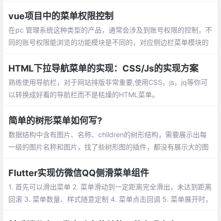
vue项目中的菜单权限控制
在pc 管理系统这种类型的产品，通常会涉及到账号权限的控制，不
同的账号权限能浏览的功能模块是不同的，对应侧边栏菜单模块的
显示也会不同。单点登录类系统，通常会多个项目公用一套登录系
统，项目首页直接就是dashboard 或者 index页面
HTML下拉导航菜单的实现：CSS/Js的实现方案
熟练使用导航栏，对于网站排版非常重要,使用CSS，js，jq等你可
以转换成好看的导航栏而不是枯燥的HTML菜单。
简单的树形菜单如何写?
数据结构中含有图片、名称、children的树形结构，需要展示出每
一级的图片名称和图片，找了些树形图的插件，都没有展示大的图
片的，一般都是小图标，就自己试着写一个包含图的简单的插件。
Flutter实现仿微信QQ侧滑菜单组件
1. 首先可以滑出菜单 2. 菜单滑动到一定距离完全滑出，未达到距离
回滚 3. 菜单数量、样式随意定制 4. 菜单点击回调 5. 菜单展开时，
点击 item 收回菜单，需求明了以后就可以写代码了。