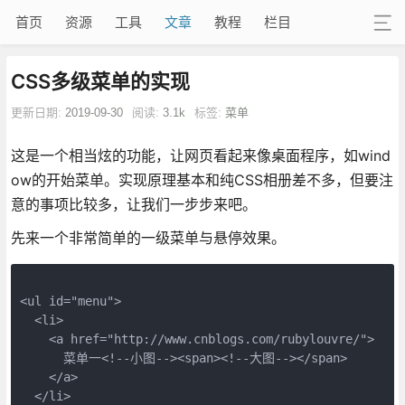
首页
资源
工具
文章
教程
栏目
CSS多级菜单的实现
更新日期:
2019-09-30
阅读:
3.1k
标签:
菜单
这是一个相当炫的功能，让网页看起来像桌面程序，如wind
ow的开始菜单。实现原理基本和纯CSS相册差不多，但要注
意的事项比较多，让我们一步步来吧。
先来一个非常简单的一级菜单与悬停效果。
<ul id="menu">

  <li>

    <a href="http://www.cnblogs.com/rubylouvre/">

      菜单一<!--小图--><span><!--大图--></span>

    </a>

  </li>
