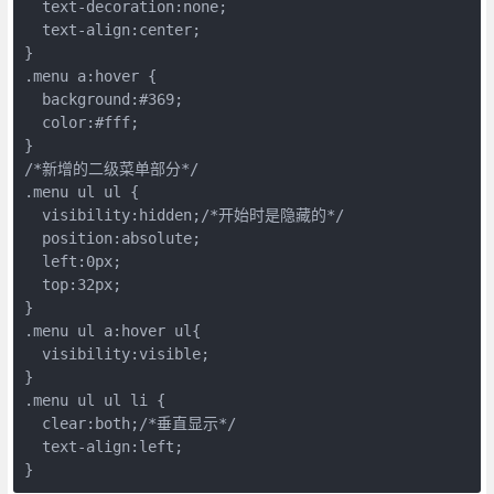
  text-decoration:none;

  text-align:center;

}

.menu a:hover {

  background:#369;

  color:#fff;

}

/*新增的二级菜单部分*/

.menu ul ul {

  visibility:hidden;/*开始时是隐藏的*/

  position:absolute;

  left:0px;

  top:32px;

}

.menu ul a:hover ul{

  visibility:visible;

}

.menu ul ul li {

  clear:both;/*垂直显示*/

  text-align:left;
