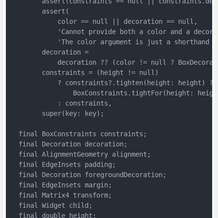
        assert(constraints == null || constraints.debu
        assert(

            color == null || decoration == null,

            'Cannot provide both a color and a decorat
            'The color argument is just a shorthand f
        decoration =

            decoration ?? (color != null ? BoxDecorat
        constraints = (height != null)

            ? constraints?.tighten(height: height) ??

                BoxConstraints.tightFor(height: height
            : constraints,

        super(key: key);

  final BoxConstraints constraints;

  final Decoration decoration;

  final AlignmentGeometry alignment;

  final EdgeInsets padding;

  final Decoration foregroundDecoration;

  final EdgeInsets margin;

  final Matrix4 transform;

  final Widget child;

  final double height;
