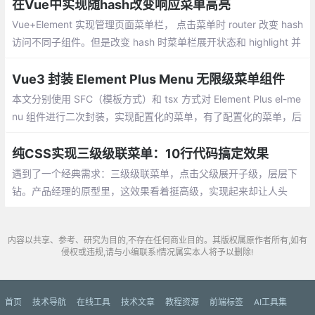
在Vue中实现随hash改变响应菜单高亮
Vue+Element 实现管理页面菜单栏， 点击菜单时 router 改变 hash
访问不同子组件。但是改变 hash 时菜单栏展开状态和 highlight 并
不会同步， 需要手动实现。
Vue3 封装 Element Plus Menu 无限级菜单组件
本文分别使用 SFC（模板方式）和 tsx 方式对 Element Plus el-me
nu 组件进行二次封装，实现配置化的菜单，有了配置化的菜单，后
续便可以根据路由动态渲染菜单。
纯CSS实现三级级联菜单：10行代码搞定效果
遇到了一个经典需求：三级级联菜单，点击父级展开子级，层层下
钻。产品经理的原型里，这效果看着挺高级，实现起来却让人头
大。传统的做法是：每个菜单项绑定点击事件，维护一个activeMe
nu状态
内容以共享、参考、研究为目的,不存在任何商业目的。其版权属原作者所有,如有
侵权或违规,请与小编联系!情况属实本人将予以删除!
首页
技术导航
在线工具
技术文章
教程资源
前端标签
AI工具集