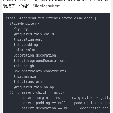
装成了一个组件 SlideMenuItem ：
class SlideMenuItem extends StatelessWidget {

  SlideMenuItem({

    Key key,

    @required this.child,

    this.alignment,

    this.padding,

    Color color,

    Decoration decoration,

    this.foregroundDecoration,

    this.height,

    BoxConstraints constraints,

    this.margin,

    this.transform,

    @required this.onTap,

  })  : assert(child != null),

        assert(margin == null || margin.isNonNegative)
        assert(padding == null || padding.isNonNegativ
        assert(decoration == null || decoration.debugA