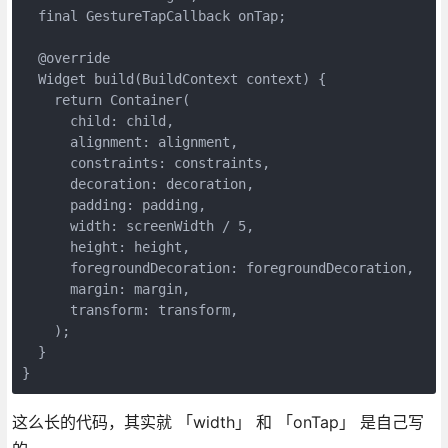
  final GestureTapCallback onTap;

  @override

  Widget build(BuildContext context) {

    return Container(

      child: child,

      alignment: alignment,

      constraints: constraints,

      decoration: decoration,

      padding: padding,

      width: screenWidth / 5,

      height: height,

      foregroundDecoration: foregroundDecoration,

      margin: margin,

      transform: transform,

    );

  }

}
这么长的代码，其实就 「width」 和 「onTap」 是自己写