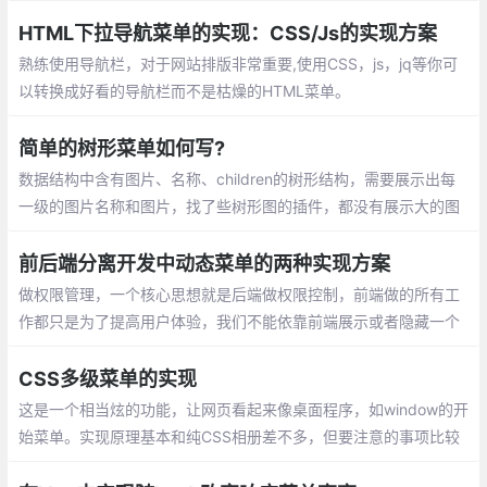
显示也会不同。单点登录类系统，通常会多个项目公用一套登录系
统，项目首页直接就是dashboard 或者 index页面
HTML下拉导航菜单的实现：CSS/Js的实现方案
熟练使用导航栏，对于网站排版非常重要,使用CSS，js，jq等你可
以转换成好看的导航栏而不是枯燥的HTML菜单。
简单的树形菜单如何写?
数据结构中含有图片、名称、children的树形结构，需要展示出每
一级的图片名称和图片，找了些树形图的插件，都没有展示大的图
片的，一般都是小图标，就自己试着写一个包含图的简单的插件。
前后端分离开发中动态菜单的两种实现方案
做权限管理，一个核心思想就是后端做权限控制，前端做的所有工
作都只是为了提高用户体验，我们不能依靠前端展示或者隐藏一个
按钮来实现权限控制，这样肯定是不安全的。就像用户注册时需要
输入邮箱地址，前端校验之后，后端还是要校验
CSS多级菜单的实现
这是一个相当炫的功能，让网页看起来像桌面程序，如window的开
始菜单。实现原理基本和纯CSS相册差不多，但要注意的事项比较
多，让我们一步步来吧。