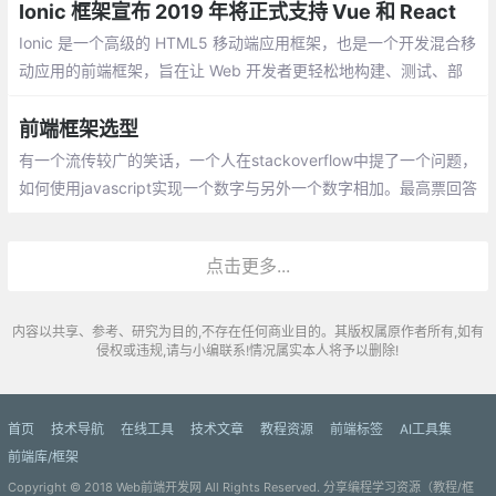
在Vue框架下使用Fullcalendar。
Ionic 框架宣布 2019 年将正式支持 Vue 和 React
Ionic 是一个高级的 HTML5 移动端应用框架，也是一个开发混合移
动应用的前端框架，旨在让 Web 开发者更轻松地构建、测试、部
署和监控跨平台应用。Ionic 基于 Angular 语法，之前一直不支持 V
ue 和 React 。
前端框架选型
有一个流传较广的笑话，一个人在stackoverflow中提了一个问题，
如何使用javascript实现一个数字与另外一个数字相加。最高票回答
是你应该使用jQuery插件，jQuery插件可以做任何事情。 历史总是
在重演，以前是jQuery，现在可能是react或vue。不同的框架有不
点击更多...
同的应用场景，杀鸡不要用牛刀
内容以共享、参考、研究为目的,不存在任何商业目的。其版权属原作者所有,如有
侵权或违规,请与小编联系!情况属实本人将予以删除!
首页
技术导航
在线工具
技术文章
教程资源
前端标签
AI工具集
前端库/框架