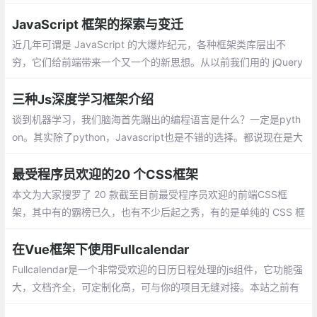
且高效的 Web 应用程序。客户端 和 服务端 脚本中使用相同的语言
JavaScript 框架的探索与变迁
近几年可谓是 JavaScript 的大爆炸纪元，各种框架类库层出不
穷，它们给前端带来一个又一个的新思想。从以前我们用的 jQuery
直接操作 DOM，到 BackboneJS、Dojo 提供监听器的形式，在到
Ember.js、AngularJS 数据绑定的理念，再到现在的 React、Vue
三种Js深度学习框架介绍
虚拟 DOM 的思想。
谈到机器学习，我们脑海首先蹦出的编程语言是什么？一定是pyth
on。其实除了python，Javascript也是不错的选择。都说现在是大
前端时代，从移动开发、服务器端
最受程序员欢迎的20 个CSS框架
本文为大家搜罗了 20 款截至目前最受程序员欢迎的前端CSS框
架，其中有的霸榜已久，也有不少后起之秀，有的是单纯的 CSS 框
架，也有的结合了 JavaScript 以提供更丰富的功能
在Vue框架下使用Fullcalendar
Fullcalendar是一个非常受欢迎的日历日程处理的js组件，它功能强
大，文档齐全，可定制化高，可与你的项目无缝对接。本站之前有
很多文章介绍了Fullcalendar（v3）的使用。今天我们来看看如何