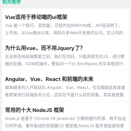
相关推荐
Vue适用于移动端的ui框架
Vue 是一个轻巧、高性能、可组件化的MVVM库，API简洁明了，
上手快。从Vue推出以来，得到众多Web开发者的认可。在公司的
Web前端项目开发中，多个项目采用基于Vue的UI组件框架开发，
并投入正式使用
为什么用vue，而不用Jquery了？
在没有任何前端框架之前，我们写代码，只能用原生的JS，进行数
据的处理，DOM的操作，譬如对一个id 为txtName 的文本框进行
赋值,只不过用原生实现的代码比较多，开发起来慢啊，在这个时间
就是金钱的年代，显然不是很好的方式。
Angular、Vue、React 和前端的未来
越来越多的人开始站队 Angular、Vue、React，仅仅围绕这些库或
者框架进行前端技术讨论，这实在不是什么好的现象。其实我想基
于我个人的经验聊下前端的演进和未来，希望可以贡献微薄的力
量，消除一些我个人认为的前端社区不太好的风气。
常用的十大 NodeJS 框架
Node.js 是基于 Chrome V8 javascript 引擎构建的开源、跨平台运
行时环境。事件驱动的非阻塞I/O 模型使,NodeJS 能开发极其轻便