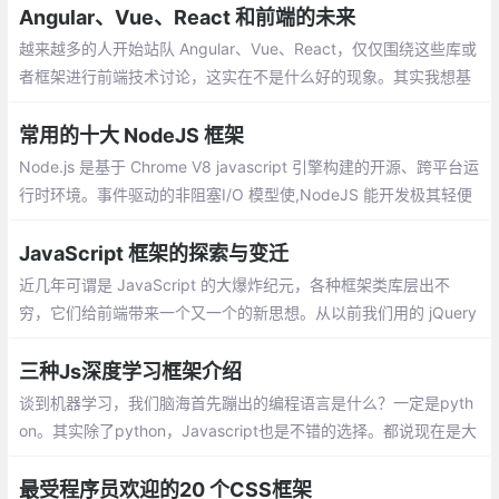
就是金钱的年代，显然不是很好的方式。
Angular、Vue、React 和前端的未来
越来越多的人开始站队 Angular、Vue、React，仅仅围绕这些库或
者框架进行前端技术讨论，这实在不是什么好的现象。其实我想基
于我个人的经验聊下前端的演进和未来，希望可以贡献微薄的力
量，消除一些我个人认为的前端社区不太好的风气。
常用的十大 NodeJS 框架
Node.js 是基于 Chrome V8 javascript 引擎构建的开源、跨平台运
行时环境。事件驱动的非阻塞I/O 模型使,NodeJS 能开发极其轻便
且高效的 Web 应用程序。客户端 和 服务端 脚本中使用相同的语言
JavaScript 框架的探索与变迁
近几年可谓是 JavaScript 的大爆炸纪元，各种框架类库层出不
穷，它们给前端带来一个又一个的新思想。从以前我们用的 jQuery
直接操作 DOM，到 BackboneJS、Dojo 提供监听器的形式，在到
Ember.js、AngularJS 数据绑定的理念，再到现在的 React、Vue
三种Js深度学习框架介绍
虚拟 DOM 的思想。
谈到机器学习，我们脑海首先蹦出的编程语言是什么？一定是pyth
on。其实除了python，Javascript也是不错的选择。都说现在是大
前端时代，从移动开发、服务器端
最受程序员欢迎的20 个CSS框架