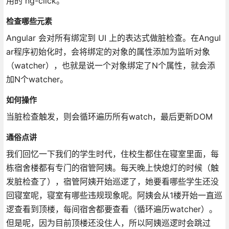
用的 ng-click。
检查哪些元素
Angular 会对所有绑定到 UI 上的表达式做脏检查。在Angul
ar程序初始化时，会将绑定的对象的属性添加为监听对象
（watcher），也就是说一个对象绑定了N个属性，就会添
加N个watcher。
如何操作
当脏检查触发，则会循环遍历所有watch，最后更新DOM
通俗点讲
我们回忆一下我们的学生时代，住校生都住在寝室里面，每
栋宿舍楼都有专门的宿管阿姨。每天晚上快熄灯的时候（触
发脏检查了），宿管阿姨开始巡逻了，她要看哪些学生还没
回寝室呢，寝室有哪些违规现象呢。阿姨会从1楼开始一直巡
逻查看到顶楼，每间宿舍都要查看（循环遍历watcher）。
但是呢，因为目前顶楼还没住人，所以阿姨巡逻时会跳过