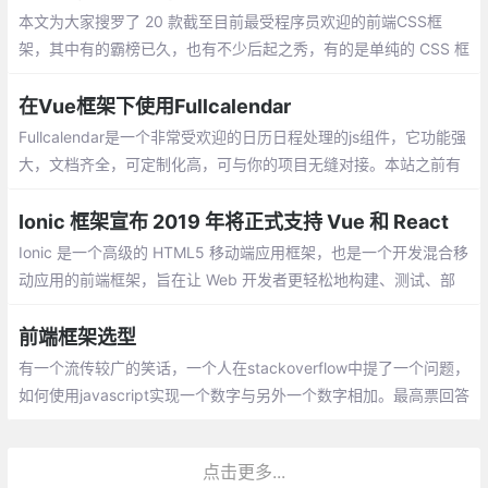
本文为大家搜罗了 20 款截至目前最受程序员欢迎的前端CSS框
架，其中有的霸榜已久，也有不少后起之秀，有的是单纯的 CSS 框
架，也有的结合了 JavaScript 以提供更丰富的功能
在Vue框架下使用Fullcalendar
Fullcalendar是一个非常受欢迎的日历日程处理的js组件，它功能强
大，文档齐全，可定制化高，可与你的项目无缝对接。本站之前有
很多文章介绍了Fullcalendar（v3）的使用。今天我们来看看如何
在Vue框架下使用Fullcalendar。
Ionic 框架宣布 2019 年将正式支持 Vue 和 React
Ionic 是一个高级的 HTML5 移动端应用框架，也是一个开发混合移
动应用的前端框架，旨在让 Web 开发者更轻松地构建、测试、部
署和监控跨平台应用。Ionic 基于 Angular 语法，之前一直不支持 V
ue 和 React 。
前端框架选型
有一个流传较广的笑话，一个人在stackoverflow中提了一个问题，
如何使用javascript实现一个数字与另外一个数字相加。最高票回答
是你应该使用jQuery插件，jQuery插件可以做任何事情。 历史总是
在重演，以前是jQuery，现在可能是react或vue。不同的框架有不
点击更多...
同的应用场景，杀鸡不要用牛刀