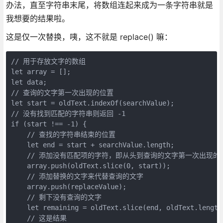
办法，直至字符串末尾，将数组连起来成为一条字符串就是
我想要的结果啦。
这是仅一次替换，咦，这不就是 replace() 嘛：
// 用于存放文字的数组

let array = [];

let data;

// 查询的文字第一次出现的位置

let start = oldText.indexOf(searchValue);

// 没有找到匹配的字符串则返回 -1 

if (start !== -1) {

    // 查找的字符串结束的位置

    let end = start + searchValue.length;

    // 添加没有匹配项的字符，即从头到查询的文字第一次出现的位
    array.push(oldText.slice(0, start));

    // 添加替换的文字来代替查询的文字

    array.push(replaceValue);

    // 剩下没有查询的文字

    let remaining = oldText.slice(end, oldText.length)
    // 这是结果
