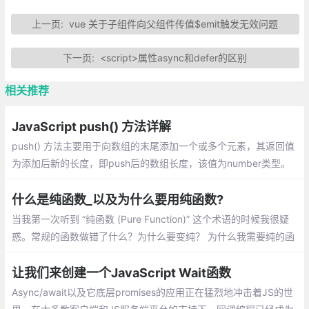
上一页:
vue 关于子组件向父组件传值$emit触发无效问题
下一页:
<script>属性async和defer的区别
相关推荐
JavaScript push() 方法详解
push() 方法主要用于向数组的末尾添加一个或多个元素，其返回值
为添加后新的长度，即push后的数组长度，该值为number类型。
介绍：一个数组中添加新元素、把一个数组的值赋值到另一个数组
上、在对象使用push
什么是纯函数_以及为什么要用纯函数?
当我第一次听到 “纯函数 (Pure Function)” 这个术语的时候我很疑
惑。常规的函数做错了什么？为什么要变纯？ 为什么我需要纯的函
数？除非你已经知道什么是纯函数，否则你可能会问同样的疑惑
让我们来创建一个JavaScript Wait函数
Async/await以及它底层promises的应用正在猛烈地冲击着JS的世