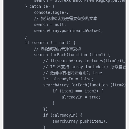
            search = oldText.match(new RegExp(pattern,
        } catch (e) {

            console.log(e);

            // 报错则默认为是需要替换的文本

            search = null;

            searchArray.push(searchValue);

        }

        if (search !== null) {

            // 匹配成功后去掉重复项

            search.forEach(function (item1) {

                // if(searchArray.includes(item1)){}

                // IE 不支持 array.includes() 所以
                // 数组中有相同元素则为 true

                let alreadyIn = false;

                searchArray.forEach(function (item2) {
                    if (item1 === item2) {

                        alreadyIn = true;

                    }

                });

                if (!alreadyIn) {

                    searchArray.push(item1);

                }
