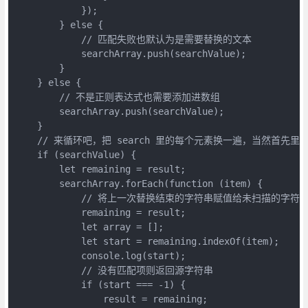
            });

        } else {

            // 匹配失败也默认为是需要替换的文本

            searchArray.push(searchValue);

        }

    } else {

        // 不是正则表达式也需要添加进数组

        searchArray.push(searchValue);

    }

    // 来循环吧，把 search 里的每个元素换一遍，当然首先里
    if (searchValue) {

        let remaining = result;

        searchArray.forEach(function (item) {

            // 将上一次替换结束的字符串赋值给未扫描的字符串
            remaining = result;

            let array = [];

            let start = remaining.indexOf(item);

            console.log(start);

            // 没有匹配项则返回源字符串

            if (start === -1) {

                result = remaining;
