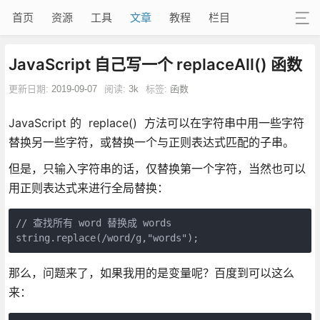
首页
资源
工具
文章
教程
栏目
JavaScript 自己写一个 replaceAll() 函数
更新日期:
2019-09-07
阅读:
3k
标签:
函数
JavaScript 的 replace() 方法可以在字符串中用一些字符
替换另一些字符，或替换一个与正则表达式匹配的子串。
但是，只输入字符串的话，仅替换第一个字符，当然也可以
用正则表达式来进行全局替换：
// 查找所有 word 替换成 words

string.replace(/word/g,"words");
那么，问题来了，如果我用的是变量呢？百度到可以这么
来：