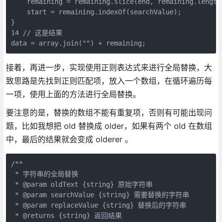
    remaining = remaining.slice(end, remaining.length)
    start = remaining.indexOf(searchValue);

}

14 // 这是结果

data = array.join("") + remaining;
接着，再进一步，实现使用正则表达式来进行全局替换，大
致思路是先找到正则匹配项，放入一个数组，在循环遍历每
一项，使用上面的方法进行全局替换。
要注意的是，替换的数组不能有重复项，否则有可能出现问
题，比如我想把 old 替换成 older，如果有两个 old 在数组
中，最后的结果就会变成 olderer 。
/**

 * 字符串的全局替换

 * @param oldText {string} 原始字符串

 * @param searchValue {string} 需要替换的字符串

 * @param replaceValue {string} 替换后的字符串

 * @returns {string} 返回结果
