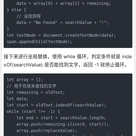
    data = array[0] + array[1] + remaining;

} else {

    // 没找到呀

    data = "No Found" + searchValue + "!";

}

let textNode = document.createTextNode(data);

span.appendChild(textNode);
接下来进行全局替换，使用 while 循环，判定条件就是 inde
xOf(searchValue) 是否能找到文字，返回 -1 就停止循环。
let array = [];

// 用于存放未查找的文字

let remaining = oldText;

let data;

let start = oldText.indexOf(searchValue);

while (start !== -1) {

    let end = start + searchValue.length;

    array.push(remaining.slice(0, start));

    array.push(replaceValue);
