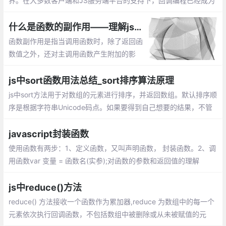
界。在大多数客户端和JS服务端平台的支持下，回调编程已经成为
过去的事情。当然，基于回调的编程很丑陋的。
什么是函数的副作用——理解js编程中函数的副作用
函数副作用是指当调用函数时，除了返回函
数值之外，还对主调用函数产生附加的影
响。副作用的函数不仅仅只是返回了一个
值，而且还做了其他的事情
js中sort函数用法总结_sort排序算法原理
js中sort方法用于对数组的元素进行排序，并返回数组。默认排序顺
序是根据字符串Unicode码点。如果要得到自己想要的结果，不管
是升序还是降序，就需要提供比较函数了。该函数比较两个值的大
小，然后返回一个用于说明这两个值的相对顺序的数字
javascript封装函数
使用函数有两步：1、定义函数，又叫声明函数， 封装函数。2、调
用函数var 变量 = 函数名(实参);对函数的参数和返回值的理解
js中reduce()方法
reduce() 方法接收一个函数作为累加器,reduce 为数组中的每一个
元素依次执行回调函数，不包括数组中被删除或从未被赋值的元