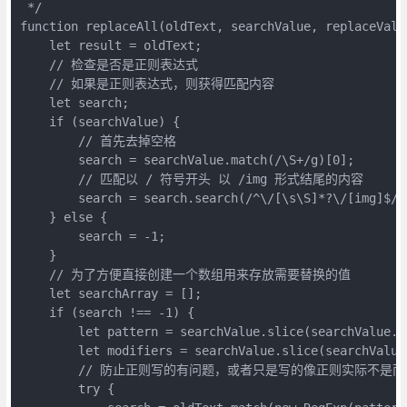
 */

function replaceAll(oldText, searchValue, replaceValue
    let result = oldText;

    // 检查是否是正则表达式

    // 如果是正则表达式，则获得匹配内容

    let search;

    if (searchValue) {

        // 首先去掉空格

        search = searchValue.match(/\S+/g)[0];

        // 匹配以 / 符号开头 以 /img 形式结尾的内容

        search = search.search(/^\/[\s\S]*?\/[img]$/g)
    } else {

        search = -1;

    }

    // 为了方便直接创建一个数组用来存放需要替换的值

    let searchArray = [];

    if (search !== -1) {

        let pattern = searchValue.slice(searchValue.i
        let modifiers = searchValue.slice(searchValue
        // 防止正则写的有问题，或者只是写的像正则实际不是而导致的 
        try {
