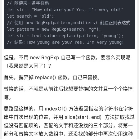
// 随便来一条字符串

let str = "How old are you? Yes, I'm very old!"

let search = "old";

// 使用 new RegExp(pattern,modifiers) 创建正则表达式

let pattern = new RegExp(search, "g");

let str = text.value.replace(pattern, "young");

// 结果：How young are you? Yes, I'm very young!
但是，不用 new RegExp 自己写一个函数，要怎么实现呢
（我果然是太闲了）？
首先，摒弃掉 replace() 函数，自己来替换。
替换的话，不就是从前往后找想要替换的文并且一个个换掉
嘛。
思路是这样的，用 indexOf() 方法返回指定的字符串在字符
串中首次出现的位置，并用 slice(start, end) 方法提取找过
但没有匹配项的，匹配的文字和还没找的三个部分，将第一
部分和替换文字放入数组中，还没找的部分中再次使用这种