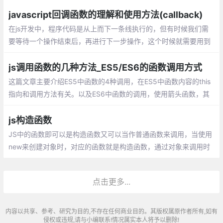
素，接受四个参数：初始值（上一次回调的返回值），当前元素
值，当前索引，原数组。
javascript回调函数的理解和使用方法(callback)
在js开发中，程序代码是从上而下一条线执行的，但有时候我们需
要等待一个操作结束后，再进行下一步操作，这个时候就需要用到
回调函数。 在js中，函数也是对象，确切地说：函数是用Function
()构造函数创建的Function对象。
js调用函数的几种方法_ES5/ES6的函数调用方式
这篇文章主要介绍ES5中函数的4种调用，在ES5中函数内容的this
指向和调用方法有关。以及ES6中函数的调用，使用箭头函数，其
中箭头函数的this是和定义时有关和调用无关。
js构造函数
JS中的函数即可以是构造函数又可以当作普通函数来调用，当使用
new来创建对象时，对应的函数就是构造函数，通过对象来调用时
就是普通函数。在我们平时工作中，经常会需要我们创建一个对
象，而我们更多的是使用对像直接量，直接创建
点击更多...
内容以共享、参考、研究为目的,不存在任何商业目的。其版权属原作者所有,如有
侵权或违规,请与小编联系!情况属实本人将予以删除!