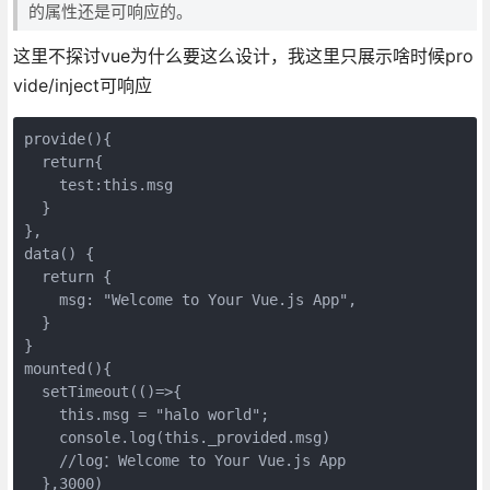
的属性还是可响应的。
这里不探讨vue为什么要这么设计，我这里只展示啥时候pro
vide/inject可响应
provide(){

  return{

    test:this.msg

  }

},

data() {

  return {

    msg: "Welcome to Your Vue.js App",

  }

}

mounted(){

  setTimeout(()=>{

    this.msg = "halo world";

    console.log(this._provided.msg)

    //log：Welcome to Your Vue.js App

  },3000)
