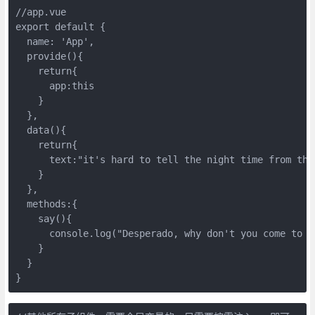
//app.vue

export default {

  name: 'App',

  provide(){

    return{

      app:this

    }

  },

  data(){

    return{

      text:"it's hard to tell the night time from the 
    }

  },

  methods:{

    say(){

      console.log("Desperado, why don't you come to yo
    }

  }

}