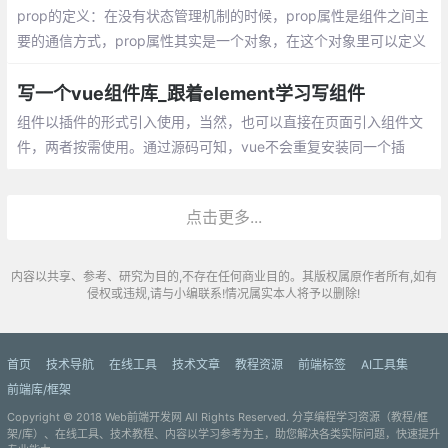
prop的定义：在没有状态管理机制的时候，prop属性是组件之间主
要的通信方式，prop属性其实是一个对象，在这个对象里可以定义
一些数据，而这些数据可以通过父组件传递给子组件。 prop属性中
可以定义属性的类型，也可以定义属性的初始值。
写一个vue组件库_跟着element学习写组件
组件以插件的形式引入使用，当然，也可以直接在页面引入组件文
件，两者按需使用。通过源码可知，vue不会重复安装同一个插
件。以第一次安装为准，现在，可以在代码中使用组件啦~
点击更多...
内容以共享、参考、研究为目的,不存在任何商业目的。其版权属原作者所有,如有
侵权或违规,请与小编联系!情况属实本人将予以删除!
首页
技术导航
在线工具
技术文章
教程资源
前端标签
AI工具集
前端库/框架