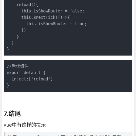
    reload(){

      this.isShowRouter = false;

      this.$nextTick(()=>{

        this.isShowRouter = true;

      })

    }

  }

}
//后代组件

export default {

  inject:['reload'],  

}
7.结尾
vue中有这样的提示