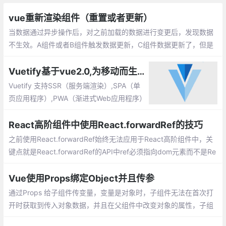
vue重新渲染组件（重置或者更新）
当数据通过异步操作后，对之前加载的数据进行变更后，发现数据
不生效。A组件或者B组件触发数据更新，C组件数据更新了，但是
C组件仍显示上一次数据。
Vuetify基于vue2.0,为移动而生的组件框架
Vuetify 支持SSR（服务端渲染）,SPA（单
页应用程序）,PWA（渐进式Web应用程序）
和标准HTML页面。 Vuetify是一个渐进式的
框架，试图推动前端开发发展到一个新的水
React高阶组件中使用React.forwardRef的技巧
平。
之前使用React.forwardRef始终无法应用于React高阶组件中，关
键点就是React.forwardRef的API中ref必须指向dom元素而不是Re
act组件。codepen实例请划到底部。
Vue使用Props绑定Object并且传参
通过Props 给子组件传变量，变量是对象时，子组件无法在首次打
开时获取到传入对象数据，并且在父组件中改变对象的属性，子组
件也是无法监听