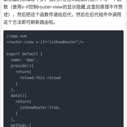
数（使用v-if控制router-view的显示隐藏,这里的原理不作赘
述），然后把这个函数传递给后代，然后在后代组件中调用
这个方法即可刷新路由啦。
//app.vue

<router-view v-if="isShowRouter"/>

export default {

  name: 'App',

  provide(){

    return{

      reload:this.reload

    }

  },

  data(){

    return{

      isShowRouter:true,

    }

  },

  methods:{
