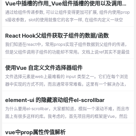
Vue中插槽的作用_Vue组件插槽的使用以及调用组件内的方法
通过给组件传递参数, 可以让组件变得更加可扩展, 组件内使用prop
s接收参数，slot的使用就像它的名字一样, 在组件内定义一块空
间。在组件外, 我们可以往插槽里填入任何元素。slot-scope的作用
就是把组件内的数据带出来
React Hook父组件获取子组件的数据/函数
我们知道在react中，常用props实现子组件数据到父组件的传递，
但是父组件调用子组件的功能却不常用。文档上说ref其实不是最佳
的选择，但是想着偷懒不学redux，在网上找了很多教程，要不就
是hook的讲的太少
使用Vue 自定义文件选择器组件
文件选择元素是web上最难看的 input 类型之一。它们在每个浏览
器中实现的方式不同，而且通常非常难看。这里有一个解决办法，
就是把它封装成一个组件。
element-ui 的隐藏滚动组件el-scrollbar
为什么要用el-scrollbar，大家都知道，模拟一个滚动不难，而且市
面上有很多这样的库。我考虑的，首先项目用的框架是Vue，然后
用的组件库是Element，Element官网也有很多滚动
vue中prop属性传值解析