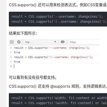
CSS.supports() 还可以用来检测表达式，例如CSS变量
result = CSS.supports('--username: zhangxinxu');

result = CSS.supports('(--username: zhangxinxu)');
结果如下图所示：
可以看到有没有括号都支持。
CSS.supports() 还支持 @supports 规则，支持逻辑
result = CSS.supports('width: fit-content or width
result = CSS.supports('(width: fit-content) or (wi