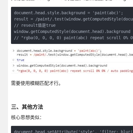
document.head.style.background = 'paint(abc)';

result = /paint/.test(window.getComputedStyle(docu
// reseult值是true

window.getComputedStyle(document.head).background

// "rgba(0, 0, 0, 0) paint(abc) repeat scroll 0% 0
需要使用模糊匹配才行。
三、其他方法
核心思想类似：
document.head.setAttribute('style', 'filter: blur(5