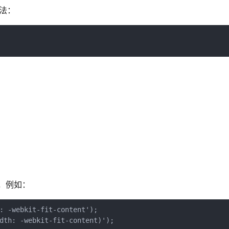
语法：
表达，例如：
: -webkit-fit-content');

dth: -webkit-fit-content)');