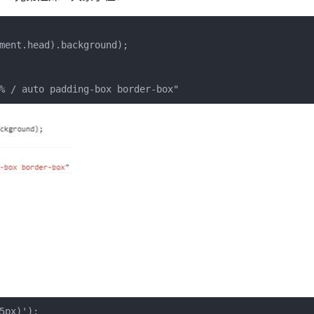
ment.head).background);

% / auto padding-box border-box"
px)');
