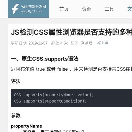
Web前端开发网
首页
资源
工具
文
web.fly63.com
JS检测CSS属性浏览器是否支持的多
分享
更新日期:
2019-11-07
阅读:
4.3k
标签:
浏览器
一、原生CSS.supports语法
返回布尔值 true 或者 false ，用来检测是否支持某CSS
语法
CSS.supports(propertyName, value);

CSS.supports(supportCondition);
参数
propertyName