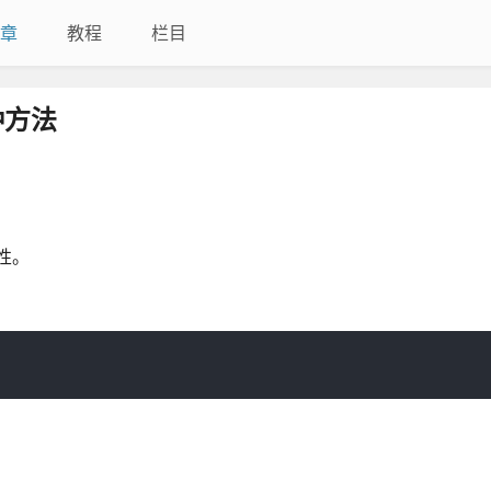
章
教程
栏目
种方法
属性。