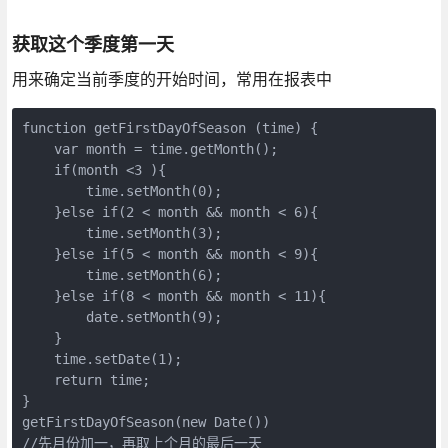
获取这个季度第一天
用来确定当前季度的开始时间，常用在报表中
function getFirstDayOfSeason (time) {

    var month = time.getMonth();

    if(month <3 ){

        time.setMonth(0);

    }else if(2 < month && month < 6){

        time.setMonth(3);

    }else if(5 < month && month < 9){

        time.setMonth(6);

    }else if(8 < month && month < 11){

        date.setMonth(9);

    }

    time.setDate(1);

    return time;

}

getFirstDayOfSeason(new Date())

//先月份加一，再取上个月的最后一天