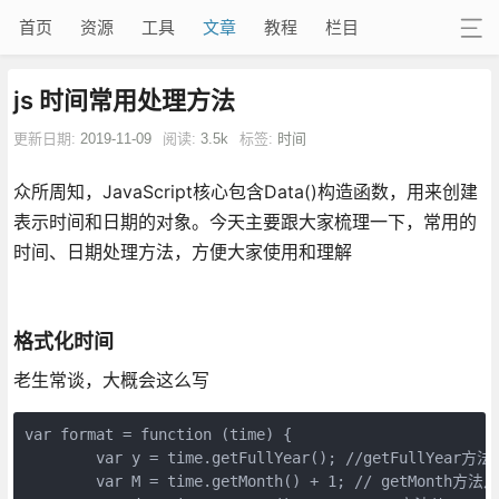
首页
资源
工具
文章
教程
栏目
js 时间常用处理方法
更新日期:
2019-11-09
阅读:
3.5k
标签:
时间
众所周知，JavaScript核心包含Data()构造函数，用来创建
表示时间和日期的对象。今天主要跟大家梳理一下，常用的
时间、日期处理方法，方便大家使用和理解
格式化时间
老生常谈，大概会这么写
var format = function (time) { 

        var y = time.getFullYear(); //getFullYe
        var M = time.getMonth() + 1; // getMo