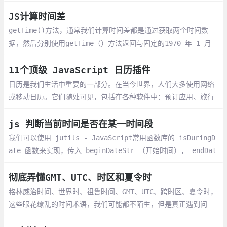
() 方法用于设置指定的时间的小时字段
JS计算时间差
getTime()方法，通常我们计算时间差都是通过获取两个时间数
据，然后分别使用getTime（）方法返回与固定的1970 年 1 月
1 日的时间差，通过对返回毫秒数的差，换算成时间单位，得出两
个时间的时间差。
11个顶级 JavaScript 日历插件
日历是我们生活中重要的一部分。在当今世界，人们大多使用网络
或移动日历。它们随处可见，包括在各种软件中：预订应用、旅行
软件、项目管理、管理面板等。出于多种原因，用户可能需要在网
站上使用日历
js 判断当前时间是否在某一时间段
我们可以使用 jutils - JavaScript常用函数库的 isDuringD
ate 函数来实现，传入 beginDateStr （开始时间）， endDat
eStr（结束时间）， 当前时间是否在2018/09/17 - 2030/09/1
7 之间，输出 true
彻底弄懂GMT、UTC、时区和夏令时
格林威治时间、世界时、祖鲁时间、GMT、UTC、跨时区、夏令时，
这些眼花缭乱的时间术语，我们可能都不陌生，但是真正遇到问
题，可能又不那么确定，不得不再去查一查，处理完可能过段时间