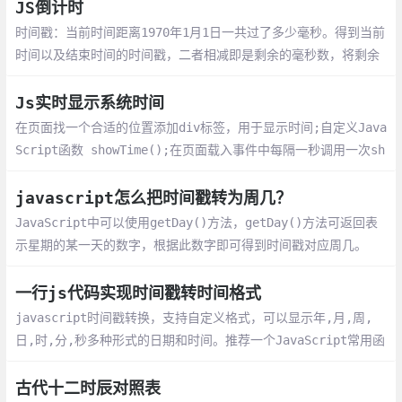
又忘记。今天，我们彻底来梳理一下它们。
JS倒计时
时间戳：当前时间距离1970年1月1日一共过了多少毫秒。得到当前
时间以及结束时间的时间戳，二者相减即是剩余的毫秒数，将剩余
毫秒数转化成 时 分 秒 即是倒计时。
Js实时显示系统时间
在页面找一个合适的位置添加div标签，用于显示时间;自定义Java
Script函数 showTime();在页面载入事件中每隔一秒调用一次sh
owTime()函数，实时显示系统时间
javascript怎么把时间戳转为周几？
JavaScript中可以使用getDay()方法，getDay()方法可返回表
示星期的某一天的数字，根据此数字即可得到时间戳对应周几。
一行js代码实现时间戳转时间格式
javascript时间戳转换，支持自定义格式，可以显示年,月,周,
日,时,分,秒多种形式的日期和时间。推荐一个JavaScript常用函
数库；在日常工作生活中，会经常用到一些日期格式化，url相关
操作，浏览器类型判断，常用验证格式等等函数
古代十二时辰对照表