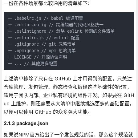
一份在各种场景都比较通用的清单如下：
├─ .babelrc.js // babel 编译配置  

├─ .editorconfig // 跨编辑器的代码风格统一  

├─ .eslintignore // 忽略 eslint 检测的文件清单  

├─ .eslintrc.js // eslint 配置  

├─ .gitignore // git 忽略清单  

├─ .npmignore // npm 忽略清单  

├─ LICENSE // 开源协议声明  

└─ ... // 其他更多配置
上述清单移除了只有在 GitHub 上才用得到的配置，只关注
仓库管理、发包管理、静态检查和编译这些基础性的配置，
适用于团队内部、企业私有环境的组件开发。如果要在 GitH
ub 上维护，则还需要从大清单中继续挑选更多的基础配置，
以便可以使用 GitHub 的众多强大功能。
2.1.3 package.json
如果说NPM官方给出了一个发包规范的话，那么这个规范就