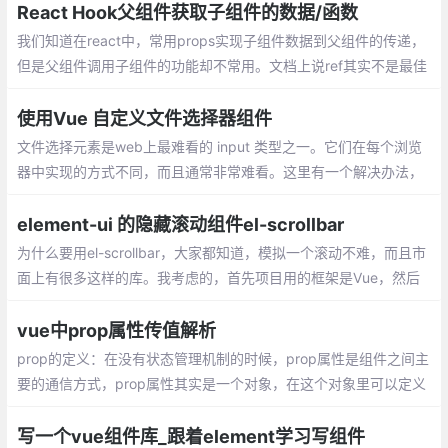
就是把组件内的数据带出来
React Hook父组件获取子组件的数据/函数
我们知道在react中，常用props实现子组件数据到父组件的传递，
但是父组件调用子组件的功能却不常用。文档上说ref其实不是最佳
的选择，但是想着偷懒不学redux，在网上找了很多教程，要不就
是hook的讲的太少
使用Vue 自定义文件选择器组件
文件选择元素是web上最难看的 input 类型之一。它们在每个浏览
器中实现的方式不同，而且通常非常难看。这里有一个解决办法，
就是把它封装成一个组件。
element-ui 的隐藏滚动组件el-scrollbar
为什么要用el-scrollbar，大家都知道，模拟一个滚动不难，而且市
面上有很多这样的库。我考虑的，首先项目用的框架是Vue，然后
用的组件库是Element，Element官网也有很多滚动
vue中prop属性传值解析
prop的定义：在没有状态管理机制的时候，prop属性是组件之间主
要的通信方式，prop属性其实是一个对象，在这个对象里可以定义
一些数据，而这些数据可以通过父组件传递给子组件。 prop属性中
可以定义属性的类型，也可以定义属性的初始值。
写一个vue组件库_跟着element学习写组件