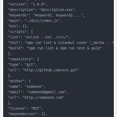
 "version": "1.0.0",  

 "description": "description:xxx",  

 "keywords": "keyword1, keyword2,...",  

 "main": "./dist/index.js",  

 "bin": {},  

 "scripts": {  

 "lint": "eslint --ext ./src/",  

 "test": "npm run lint & istanbul cover \_mocha -- tes
 "build": "npm run lint & npm run test & gulp"  

 },  

 "repository": {  

 "type": "git",  

 "url": "http://github.com/xxx.git"  

 },  

 "author": {  

 "name": "someone",  

 "email": "someone@gmail.com",  

 "url": "http://someone.com"  

 },  

 "license": "MIT",  

 "dependencies": {},  
