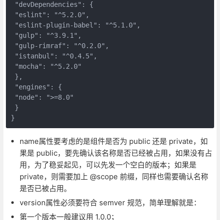
 "devDependencies": {  

 "eslint": "^5.2.0",  

 "eslint-plugin-babel": "^5.1.0",  

 "gulp": "^3.9.1",  

 "gulp-rimraf": "^0.2.0",  

 "istanbul": "^0.4.5",  

 "mocha": "^5.2.0"  

 },  

 "engines": {  

 "node": ">=8.0"  

 }  

}
name属性要考虑的是组件是否为 public 还是 private，如
果是 public，要先确认该名称是否已经被占用，如果没有占
用，为了稳妥起见，可以先发一个空白的版本；如果是
private，则需要加上 @scope 前缀，同样也需要确认名称
是否已被占用。
version属性必须要符合 semver 规范，简单理解就是：
第一个版本一般建议用 1.0.0；