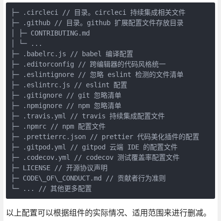
├─ .circleci // 目录。circleci 持续集成相关文件  

├─ .github // 目录。github 扩展配置文件存放目录  

│ ├─ CONTRIBUTING.md  

│ └─ ...  

├─ .babelrc.js // babel 编译配置  

├─ .editorconfig // 跨编辑器的代码风格统一  

├─ .eslintignore // 忽略 eslint 检测的文件清单  

├─ .eslintrc.js // eslint 配置  

├─ .gitignore // git 忽略清单  

├─ .npmignore // npm 忽略清单  

├─ .travis.yml // travis 持续集成配置文件  

├─ .npmrc // npm 配置文件  

├─ .prettierrc.json // prettier 代码美化插件的配置  

├─ .gitpod.yml // gitpod 云端 IDE 的配置文件  

├─ .codecov.yml // codecov 测试覆盖率配置文件  

├─ LICENSE // 开源协议声明  

├─ CODE\_OF\_CONDUCT.md // 贡献者行为准则  

└─ ... // 其他更多配置
以上配置可以根据组件的实际情况、适用范围来进行删减。