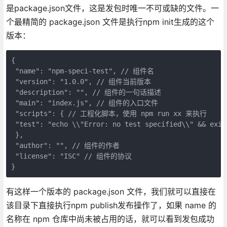
是package.json文件，这是发包时唯一不可或缺的文件。一
个最精简的 package.json 文件是执行npm init生成的这个
版本：
{  

 "name": "npm-speci-test", // 组件名  

 "version": "1.0.0", // 组件当前版本  

 "description": "", // 组件的一句话描述  

 "main": "index.js", // 组件的入口文件  

 "scripts": { // 工程化脚本，使用 npm run xx 来执行  

 "test": "echo \\"Error: no test specified\\" && exit 
 },  

 "author": "", // 组件的作者  

 "license": "ISC" // 组件的协议  

}
有这样一个版本的 package.json 文件，我们就可以直接在
该目录下直接执行npm publish发布操作了，如果 name 的
名称在 npm 仓库中尚未被占用的话，就可以看到发包成功