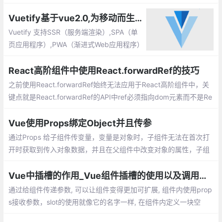
C组件仍显示上一次数据。
Vuetify基于vue2.0,为移动而生的组件框架
Vuetify 支持SSR（服务端渲染）,SPA（单
页应用程序）,PWA（渐进式Web应用程序）
和标准HTML页面。 Vuetify是一个渐进式的
框架，试图推动前端开发发展到一个新的水
React高阶组件中使用React.forwardRef的技巧
平。
之前使用React.forwardRef始终无法应用于React高阶组件中，关
键点就是React.forwardRef的API中ref必须指向dom元素而不是Re
act组件。codepen实例请划到底部。
Vue使用Props绑定Object并且传参
通过Props 给子组件传变量，变量是对象时，子组件无法在首次打
开时获取到传入对象数据，并且在父组件中改变对象的属性，子组
件也是无法监听
Vue中插槽的作用_Vue组件插槽的使用以及调用组件内的方法
通过给组件传递参数, 可以让组件变得更加可扩展, 组件内使用prop
s接收参数，slot的使用就像它的名字一样, 在组件内定义一块空
间。在组件外, 我们可以往插槽里填入任何元素。slot-scope的作用