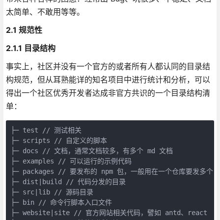
太简单、不敢用等等。
2.1 规范性
2.1.1 目录结构
事实上，社区并没有一个官方的或者所有人都认同的目录结
构规范，但从耳熟能详的知名项目中进行统计和分析，可以
得出一个社区优秀开发者达成非官方共识的一个目录结构清
单：
├─ test // 测试相关  

├─ scripts // 自定义的脚本  

├─ docs // 文档，通常文档较多，有多个 md 文档  

├─ examples // 可以运行的示例代码  

├─ packages // 要发布的 npm 包，一般用在一个仓库要发多个 n
├─ dist|build // 代码分发的目录  

├─ src|lib // 源码目录  

├─ bin // 命令行脚本入口文件  

├─ website|site // 官方网站相关代码，譬如 antd、react  
