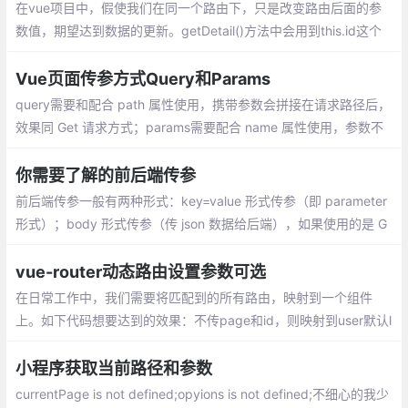
在vue项目中，假使我们在同一个路由下，只是改变路由后面的参
数值，期望达到数据的更新。getDetail()方法中会用到this.id这个
参数，在同一页面切换id的值，并不会触发vue的声明周期函数。
Vue页面传参方式Query和Params
query需要和配合 path 属性使用，携带参数会拼接在请求路径后，
效果同 Get 请求方式；params需要配合 name 属性使用，参数不
会携带在访问路径后
你需要了解的前后端传参
前后端传参一般有两种形式：key=value 形式传参（即 parameter
形式）；body 形式传参（传 json 数据给后端），如果使用的是 G
ET 请求，浏览器展示的 Request URL 会自动在路径后面加上 ?a=
1&b=2这样的参数，这就是 key=value 形式传参
vue-router动态路由设置参数可选
在日常工作中，我们需要将匹配到的所有路由，映射到一个组件
上。如下代码想要达到的效果：不传page和id，则映射到user默认l
ist页面，传page和id，根据page不同，显示不同的页面
小程序获取当前路径和参数
currentPage is not defined;opyions is not defined;不细心的我少