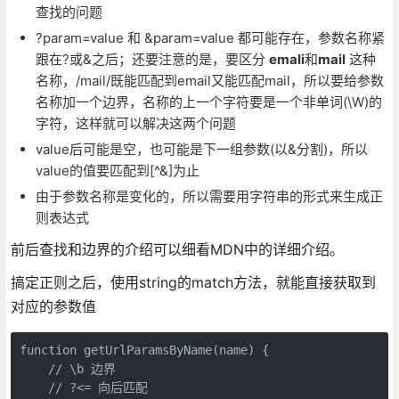
查找的问题
?param=value 和 &param=value 都可能存在，参数名称紧
跟在?或&之后；还要注意的是，要区分
emali
和
mail
这种
名称，/mail/既能匹配到email又能匹配mail，所以要给参数
名称加一个边界，名称的上一个字符要是一个非单词(\W)的
字符，这样就可以解决这两个问题
value后可能是空，也可能是下一组参数(以&分割)，所以
value的值要匹配到[^&]为止
由于参数名称是变化的，所以需要用字符串的形式来生成正
则表达式
前后查找和边界的介绍可以细看MDN中的详细介绍。
搞定正则之后，使用string的match方法，就能直接获取到
对应的参数值
function getUrlParamsByName(name) {

    // \b 边界   

    // ?<= 向后匹配 
