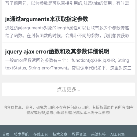
写了前两句，以为参数是可以直接引用的,注意this的使用，有时需
要定义全局变量来调用
js通过arguments来获取指定参数
通过访问arguments对象的length属性可以获取有多少个参数传递
给了函数。在封装函数的时候，会携带不同的参数，我们想要获取
指定的参数，可以通过 arguments[ ] 来拿到,arguments对象可以
与命名参数一起使用。arguments的值要永远与对应命名参数的值
jquery ajax error函数和及其参数详细说明
保持同步
一般error函数返回的参数有三个： function(jqXHR jqXHR, String
textStatus, String errorThrown)。常见调用代码如下：这里对这三
个参数做详细说明。
点击更多...
内容以共享、参考、研究为目的,不存在任何商业目的。其版权属原作者所有,如有
侵权或违规,请与小编联系!情况属实本人将予以删除!
首页
技术导航
在线工具
技术文章
教程资源
前端标签
AI工具集