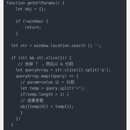
function getUrlParams() {

    let obj = {};

    if (!window) {

        return; 

    }

  let str = window.location.search || '';

  if (str && str.slice(1)) {

     // 去掉 ？ ，然后以 & 分割

    let queryArray = str.slice(1).split('&');

    queryArray.map((query) => {

      // param=value 以 = 分割

      let temp = query.split('=');

      if(temp.length > 1) {

      // 收集参数

      obj[temp[0]] = temp[1];

      }

    })

  }
