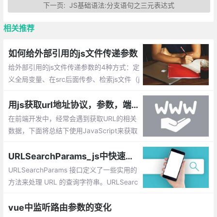
下一页:
JS基础语法:分支语句之三元表达式
相关推荐
如何给外部引用的js文件传递参数
给外部引用的js文件传递参数的4种方式：定
义全局变量、在src后面传参、检索js文件（j
s文件要最后引入）、设置其他属性
用js获取url地址协议，参数，端口号，锚点等方法总汇
在前端开发中，经常会遇到获取URL的相关
数据，下面将总结下使用JavaScript来获取
url地址的协议，参数，端口号，锚点等方
法。
URLSearchParams_js中快速构造和获取URL查询参数的方法
URLSearchParams 接口定义了一些实用的
方法来处理 URL 的查询字符串。URLSearc
hParams()是个构造函数，将返回一个可以
操作查询字符串的对象。
vue中监听路由参数的变化