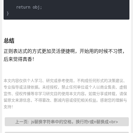
    return obj;

}
总结
正则表达式的方式更加灵活便捷啊，开始用的时候不习惯，
后来觉得真香！
本文内容仅供个人学习、研究或参考使用，不构成任何形式的决策建议、
专业指导或法律依据。未经授权，禁止任何单位或个人以商业售卖、虚假
宣传、侵权传播等非学习研究目的使用本文内容。如需分享或转载，请保
留原文来源信息，不得篡改、删减内容或侵犯相关权益。感谢您的理解与
支持！
上一页:
js替换字符串中的空格，换行符r或n替换成<br>