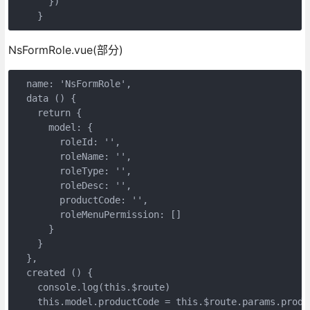
      })

NsFormRole.vue(部分)
  name: 'NsFormRole',

  data () {

    return {

      model: {

        roleId: '',

        roleName: '',

        roleType: '',

        roleDesc: '',

        productCode: '',

        roleMenuPermission: []

      }

    }

  },

  created () {

    console.log(this.$route)

    this.model.productCode = this.$route.params.produc