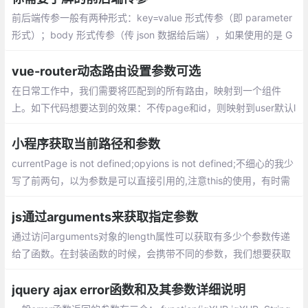
前后端传参一般有两种形式：key=value 形式传参（即 parameter
形式）；body 形式传参（传 json 数据给后端），如果使用的是 G
ET 请求，浏览器展示的 Request URL 会自动在路径后面加上 ?a=
1&b=2这样的参数，这就是 key=value 形式传参
vue-router动态路由设置参数可选
在日常工作中，我们需要将匹配到的所有路由，映射到一个组件
上。如下代码想要达到的效果：不传page和id，则映射到user默认l
ist页面，传page和id，根据page不同，显示不同的页面
小程序获取当前路径和参数
currentPage is not defined;opyions is not defined;不细心的我少
写了前两句，以为参数是可以直接引用的,注意this的使用，有时需
要定义全局变量来调用
js通过arguments来获取指定参数
通过访问arguments对象的length属性可以获取有多少个参数传递
给了函数。在封装函数的时候，会携带不同的参数，我们想要获取
指定的参数，可以通过 arguments[ ] 来拿到,arguments对象可以
与命名参数一起使用。arguments的值要永远与对应命名参数的值
jquery ajax error函数和及其参数详细说明
保持同步