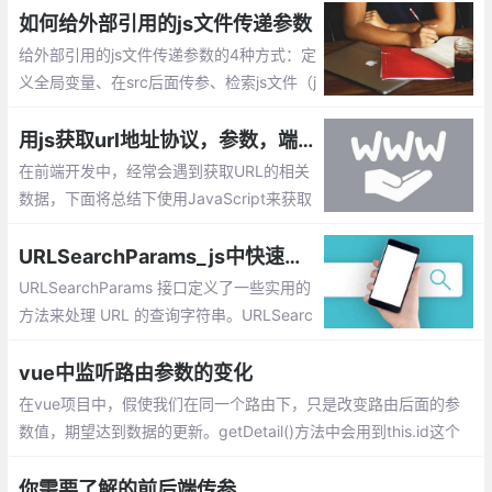
如何给外部引用的js文件传递参数
给外部引用的js文件传递参数的4种方式：定
义全局变量、在src后面传参、检索js文件（j
s文件要最后引入）、设置其他属性
用js获取url地址协议，参数，端口号，锚点等方法总汇
在前端开发中，经常会遇到获取URL的相关
数据，下面将总结下使用JavaScript来获取
url地址的协议，参数，端口号，锚点等方
法。
URLSearchParams_js中快速构造和获取URL查询参数的方法
URLSearchParams 接口定义了一些实用的
方法来处理 URL 的查询字符串。URLSearc
hParams()是个构造函数，将返回一个可以
操作查询字符串的对象。
vue中监听路由参数的变化
在vue项目中，假使我们在同一个路由下，只是改变路由后面的参
数值，期望达到数据的更新。getDetail()方法中会用到this.id这个
参数，在同一页面切换id的值，并不会触发vue的声明周期函数。
你需要了解的前后端传参