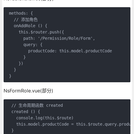
 methods: {

   // 添加角色

   onAddRole () {

     this.$router.push({

       path: '/Permission/Role/Form',

       query: {

         productCode: this.model.productCode

       }

     })

   }

NsFormRole.vue(部分)
  // 生命周期函数 created

  created () {

    console.log(this.$route)

    this.model.productCode = this.$route.query.product