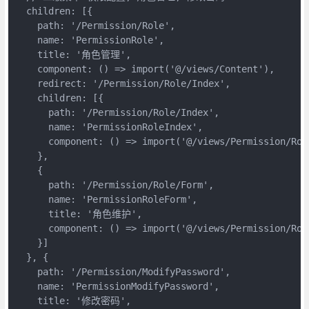
  children: [{

    path: '/Permission/Role',

    name: 'PermissionRole',

    title: '角色管理',

    component: () => import('@/views/Content'),

    redirect: '/Permission/Role/Index',

    children: [{

      path: '/Permission/Role/Index',

      name: 'PermissionRoleIndex',

      component: () => import('@/views/Permission/Role
    },

    {

      path: '/Permission/Role/Form',

      name: 'PermissionRoleForm',

      title: '角色维护',

      component: () => import('@/views/Permission/Role
    }]

  }, {

    path: '/Permission/ModifyPassword',

    name: 'PermissionModifyPassword',

    title: '修改密码',
