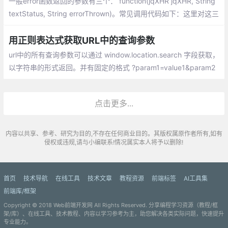
一般error函数返回的参数有三个： function(jqXHR jqXHR, String
textStatus, String errorThrown)。常见调用代码如下：这里对这三
个参数做详细说明。
用正则表达式获取URL中的查询参数
url中的所有查询参数可以通过 window.location.search 字段获取，
以字符串的形式返回。并有固定的格式 ?param1=value1&param2
=value2···，所以可以正则表达式匹配。分析下需要匹配的格式：
点击更多...
内容以共享、参考、研究为目的,不存在任何商业目的。其版权属原作者所有,如有
侵权或违规,请与小编联系!情况属实本人将予以删除!
首页
技术导航
在线工具
技术文章
教程资源
前端标签
AI工具集
前端库/框架