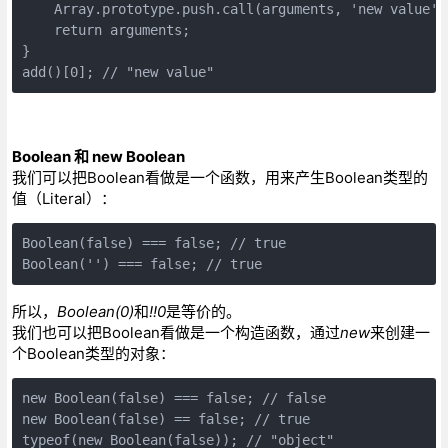
    Array.prototype.push.call(arguments, 'new value');
    return arguments; 

} 

add()[0]; // "new value"
Boolean 和 new Boolean
我们可以把Boolean看做是一个函数，用来产生Boolean类型的
值（Literal）：
Boolean(false) === false; // true 

Boolean('') === false; // true
所以，
Boolean(0)
和
!!0
是等价的。
我们也可以把Boolean看做是一个构造函数，通过
new
来创建一
个Boolean类型的对象：
new Boolean(false) === false; // false 

new Boolean(false) == false; // true 

typeof(new Boolean(false)); // "object" 
