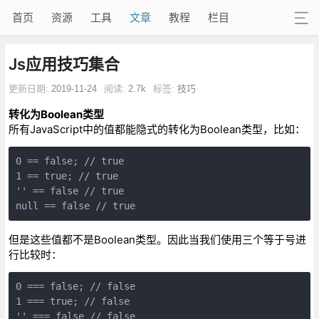
首页
资源
工具
文章
教程
栏目
Js应用技巧集合
更新日期:
2019-11-24
阅读:
2.7k
标签:
技巧
转化为Boolean类型
所有JavaScript中的值都能隐式的转化为Boolean类型，比如：
0 == false; // true

1 == true; // true

'' == false // true

null == false // true
但是这些值都不是Boolean类型。因此当我们使用三个等于号进
行比较时：
0 === false; // false

1 === true; // false

'' === false // false
