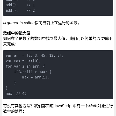
add();    // 1

add();    // 2
arguments.callee
指向当前正在运行的函数。
数组中的最大值
如何在全是数字的数组中找到最大值，我们可以简单的通过循环
来完成：
var arr = [2, 3, 45, 12, 8];

var max = arr[0];

for(var i in arr) {

    if(arr[i] > max) {

        max = arr[i];

    }

}

max; // 45
有没有其他方法？我们都知道JavaScript中有一个
Math
对象进行
数字的处理：