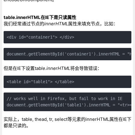
table.innerHTML在IE下是只读属性
我们经常通过节点的
innerHTML
属性来填充节点，比如：
<div id="container1"> </div>
document.getElementById('container1').innerHTML = "He
但是在IE下设置
table.innerHTML
将会导致错误：
<table id="table1"> </table>
// works well in Firefox, but fail to work in IE

document.getElementById('table1').innerHTML = "<tr><t
实际上，table, thead, tr, select等元素的innerHTML属性在IE下
都是只读的。