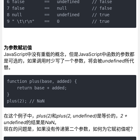
6 false        ==   undefined     // false

7 false        ==   null          // false

8 null         ==   undefined     // true

9 " \t\r\n"    ==   0             // true
为参数赋初值
JavaScript中没有重载的概念，但是JavaScript中函数的参数都
是可选的，如果调用时少写了一个参数，将会被
undefined
所代
替。
function plus(base, added) {

    return base + added;

}

plus(2); // NaN
在这个例子中，
plus(2)
和
plus(2, undefined)
是等价的，
2 +
undefined
的结果是
NaN
。
现在的问题是，如果没有传递第二个参数，如何为它赋初值呢？