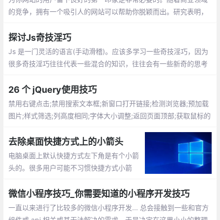
的竞争，拥有一个吸引人的网站可以帮助你脱颖而出。研究表明，
如果加载时间超过3秒，会有 40％ 的用户放弃访问你的网站
探讨Js奇技淫巧
Js 是一门灵活的语言(手动滑稽)。应该多学习一些奇技淫巧，因为
很多奇技淫巧往往代表一些混合的知识，往往会有一些新奇的思考
与体验（怎么我想不出来？）
26 个 jQuery使用技巧
禁用右键点击;禁用搜索文本框;新窗口打开链接;检测浏览器;预加载
图片;样式筛选;列高度相同;字体大小调整;返回页面顶部;获取鼠标的
xy坐标;验证元素是否为空;替换元素
去除桌面快捷方式上的小箭头
电脑桌面上默认快捷方式左下角是有个小箭
头的。很多用户可能不习惯快捷方式小箭
头。那怎么去掉呢？新建一个TXT文档（文
档的名称自己顺便命名即可），然后把下面
微信小程序技巧_你需要知道的小程序开发技巧
的这些英文全部复制到TXT文档内保存。把
一直以来进行了比较多的微信小程序开发... 总会接触到一些和官方
TXT文档的扩展名改成 .bat
组件或 api 相关或其无法解决的需求，于是决定在这里小小的整理