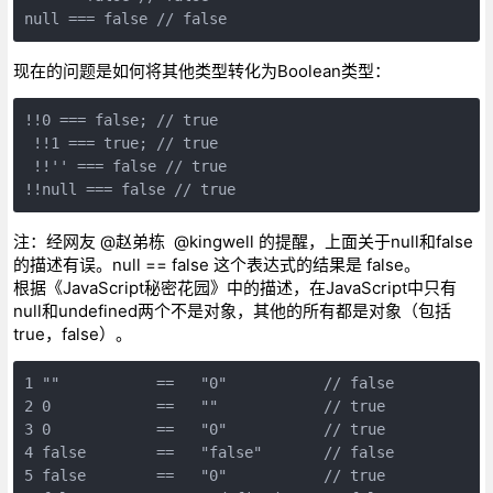
null === false // false
现在的问题是如何将其他类型转化为Boolean类型：
!!0 === false; // true

 !!1 === true; // true

 !!'' === false // true

!!null === false // true
注：经网友 @赵弟栋 @kingwell 的提醒，上面关于null和false
的描述有误。null == false 这个表达式的结果是 false。
根据《JavaScript秘密花园》中的描述，在JavaScript中只有
null和undefined两个不是对象，其他的所有都是对象（包括
true，false）。
1 ""           ==   "0"           // false

2 0            ==   ""            // true

3 0            ==   "0"           // true

4 false        ==   "false"       // false

5 false        ==   "0"           // true
