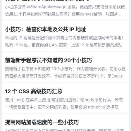
小程序提供onShareAppMessage 函数，此函数只支持分享给我微
信朋友,小程序如何分享到朋友圈呢？使用canvas绘制一张图片，
并用wx.previewImage预览图片，然后长按图片保存图片到手机。
小技巧：检查你本地及公共 IP 地址
本地的 IP 地址是分配给你计算机上的内部硬件或虚拟网卡的本地/
私有 IP 地址。根据你的 LAN 配置，上述 IP 地址可能是静态或动
态的。公共的 IP 地址是你的 Internet 服务提供商（ISP）为你分配
的公共/外部 IP 地址。
前端新手程序员不知道的 20个小技巧
前端新手程序员不知道的 20个小技巧：作为前端开发者，使用双显
示器能大幅提高开发效率、学编程最好的语言不是PHP，是Englis
h、东西交付之前偷偷测试一遍、问别人之前最好先自己百度，goo
gle一下、把觉得不靠谱的需求放到最后做，很可能到时候需求就变
12 个 CSS 高级技巧汇总
了...
使用 :not() 在菜单上应用/取消应用边框；给body添加行高；所有
一切都垂直居中；逗号分隔的列表；使用负的 nth-child 选择项
目；对图标使用SVG；优化显示文本；对纯CSS滑块使用 max-hei
ght；继承 box-sizing
提高网站加载速度的一些小技巧
为你网站的用户留下良好的第一印象是非常必要的。随着商业领域