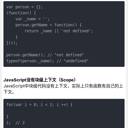
var person = {};  

(function() {  

    var _name = '';   

    person.getName = function() {  

        return _name || 'not defined';   

    }   

})();  

person.getName(); // "not defined"  

typeof(person._name); // "undefined"
JavaScript没有块级上下文（Scope）
JavaScript中块级代码没有上下文，实际上只有函数有自己的上
下文。
for(var i = 0; i < 2; i ++) { 

} 

i;  // 2