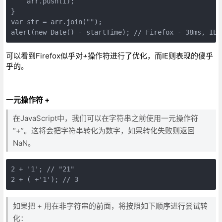
    arr.push(i);

}

var str = arr.join("");

alert(new Date() - startTime); // Firefox - 38ms, IE7
可以看到Firefox似乎对
+
操作符进行了优化，而IE则表现的傻乎
乎的。
一元操作符 +
在JavaScript中，我们可以在字符串之前使用一元操作符
“+”。这将会把字符串转化为数字，如果转化失败则返回
NaN。
2 + '1'; // "21"

2 + ( +'1'); // 3
如果把 + 用在非字符串的前面，将按照如下顺序进行尝试转
化：