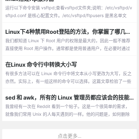
运行以下命令安装 vsftpd;查看vsftpd文件夹;说明：/etc/vsftpd/v
sftpd.conf 是核心配置文件。/etc/vsftpd/ftpusers 是黑名单文
件，此文件里的用户不允许访问 FTP 服务器。
Linux下4种禁用Root登陆的方法，你掌握了哪几种呢？
我们都知道 Linux 下 Root 用户的权限是最大的，因此一般不推荐
直接使用 Root 用户操作。通常都是使用普通用户，在必要时通过
Sudo 命令来提权。在 Ubuntu 中，更是直接把 Root 用户直接禁用
了。那么如何在 Linux 中禁止Root 登陆呢？今天，我们就来介绍几
在Linux 命令行中转换大小写
种常用的方法。
有很多方法可以在 Linux 命令行中将文本从小写更改为大写，反之
亦然。实际上，有一组这样的命令可以选择。这篇文章检验了一些
优秀的命令来完成这项工作，以及你该如何让它们正常工作。
sed 和 awk，所有的 Linux 管理员都应该会的技能！
我曾经有一次在 Reddit 看到一个帖子。这是一个很简单的需求，
就像我们常用 Unix 的人每天遇到的一样。他的问题是，如何删除
文件中的重复行，只保留不重复的。 这听起来似乎很简单，但是当
文件足够大时，就会有些复杂。
点击更多...