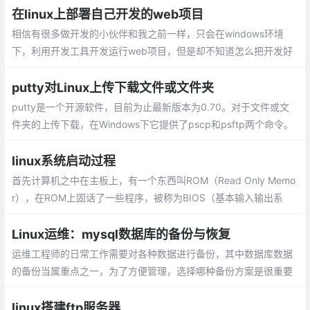
安装nodejs
在linux上部署自己开发的web项目
相信有很多做开发的小伙伴和我之前一样，只会在windows环境
下，利用开发工具开发运行web项目，但是却不知道怎么把开发好
的项目部署到linux服务器上去，并能够外网访问，这里是我自己摸
索总结的过程
putty对Linux上传下载文件或文件夹
putty是一个开源软件，目前为止最新版本为0.70。对于文件或文
件夹的上传下载，在Windows下它提供了pscp和psftp两个命令。
pscp在命令提示符中使用，只要putty（ssh）能够远程，就能使用
该命令。
linux系统启动过程
首先计算机之中在主板上，有一个东西叫ROM（Read Only Memo
r），在ROM上固话了一些程序，被称为BIOS（基本输入输出系
统），由于系统刚刚启动时处于实模式，关于什么是实模式，以及
保护模式
Linux运维：mysql数据库的备份与恢复
运维工程师的日常工作需要对各种数据进行备份，其中数据库数据
的备份当属重点之一，为了方便管理，选择哪种备份方案是很重要
的。全量备份就是指对某一个时间点上的所有数据或应用进行的一
个完全拷贝
linux搭建ftp服务器