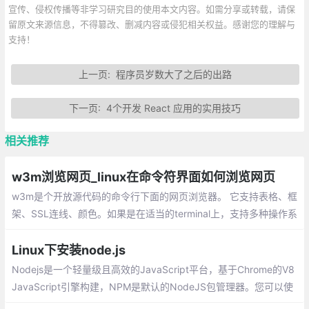
宣传、侵权传播等非学习研究目的使用本文内容。如需分享或转载，请保
留原文来源信息，不得篡改、删减内容或侵犯相关权益。感谢您的理解与
支持！
上一页:
程序员岁数大了之后的出路
下一页:
4个开发 React 应用的实用技巧
相关推荐
w3m浏览网页_linux在命令符界面如何浏览网页
w3m是个开放源代码的命令行下面的网页浏览器。 它支持表格、框
架、SSL连线、颜色。如果是在适当的terminal上，支持多种操作系
统，在命令行终端可以很好的支持中文。即使在没有鼠标支持的情
况下也可以检查网页的输出。本文列出常用的快捷键。
Linux下安装node.js
Nodejs是一个轻量级且高效的JavaScript平台，基于Chrome的V8
JavaScript引擎构建，NPM是默认的NodeJS包管理器。您可以使
用它来构建可伸缩的网络应用程序。 这篇文章介绍如何在Linux下