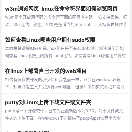
w3m浏览网页_linux在命令符界面如何浏览网页
w3m是个开放源代码的命令行下面的网页浏览器。 它支持表格、框
架、SSL连线、颜色。如果是在适当的terminal上，支持多种操作系
统，在命令行终端可以很好的支持中文。即使在没有鼠标支持的情
况下也可以检查网页的输出。本文列出常用的快捷键。
如何查看Linux哪些用户拥有sudo权限
本教程将讲解如何查看Linux用户是否有sudo权限。您还将学习如
何查看Linux系统上的所有sudo用户。如何查看Linux哪些用户拥有
sudo权限
在linux上部署自己开发的web项目
相信有很多做开发的小伙伴和我之前一样，只会在windows环境
下，利用开发工具开发运行web项目，但是却不知道怎么把开发好
的项目部署到linux服务器上去，并能够外网访问，这里是我自己摸
索总结的过程
putty对Linux上传下载文件或文件夹
putty是一个开源软件，目前为止最新版本为0.70。对于文件或文
件夹的上传下载，在Windows下它提供了pscp和psftp两个命令。
pscp在命令提示符中使用，只要putty（ssh）能够远程，就能使用