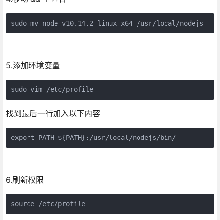
sudo mv node-v10.14.2-linux-x64 /usr/local/nodejs
5.添加环境变量
sudo vim /etc/profile
找到最后一行加入以下内容
export PATH=${PATH}:/usr/local/nodejs/bin/
6.刷新权限
source /etc/profile