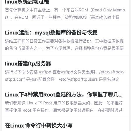
该命令。
linux系统启动过程
首先计算机之中在主板上，有一个东西叫ROM（Read Only Memo
r），在ROM上固话了一些程序，被称为BIOS（基本输入输出系
统），由于系统刚刚启动时处于实模式，关于什么是实模式，以及
保护模式
Linux运维：mysql数据库的备份与恢复
运维工程师的日常工作需要对各种数据进行备份，其中数据库数据
的备份当属重点之一，为了方便管理，选择哪种备份方案是很重要
的。全量备份就是指对某一个时间点上的所有数据或应用进行的一
个完全拷贝
linux搭建ftp服务器
运行以下命令安装 vsftpd;查看vsftpd文件夹;说明：/etc/vsftpd/v
sftpd.conf 是核心配置文件。/etc/vsftpd/ftpusers 是黑名单文
件，此文件里的用户不允许访问 FTP 服务器。
Linux下4种禁用Root登陆的方法，你掌握了哪几种呢？
我们都知道 Linux 下 Root 用户的权限是最大的，因此一般不推荐
直接使用 Root 用户操作。通常都是使用普通用户，在必要时通过
Sudo 命令来提权。在 Ubuntu 中，更是直接把 Root 用户直接禁用
了。那么如何在 Linux 中禁止Root 登陆呢？今天，我们就来介绍几
在Linux 命令行中转换大小写