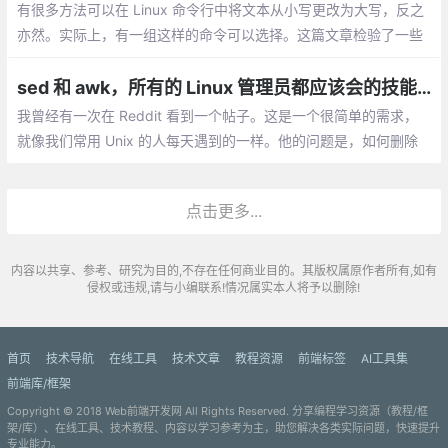
种常用的方法。
有很多方法可以在 Linux 命令行中将文本从小写更改为大写，反之
亦然。实际上，有一组这样的命令可以选择。这篇文章检验了一些
优秀的命令来完成这项工作，以及你该如何让它们正常工作。
sed 和 awk，所有的 Linux 管理员都应该会的技能！
我曾经有一次在 Reddit 看到一个帖子。这是一个很简单的需求，
就像我们常用 Unix 的人每天遇到的一样。他的问题是，如何删除
文件中的重复行，只保留不重复的。 这听起来似乎很简单，但是当
文件足够大时，就会有些复杂。
点击更多...
内容以共享、参考、研究为目的,不存在任何商业目的。其版权属原作者所有,如有
侵权或违规,请与小编联系!情况属实本人将予以删除!
首页
技术导航
在线工具
技术文章
教程资源
前端标签
AI工具集
前端库/框架