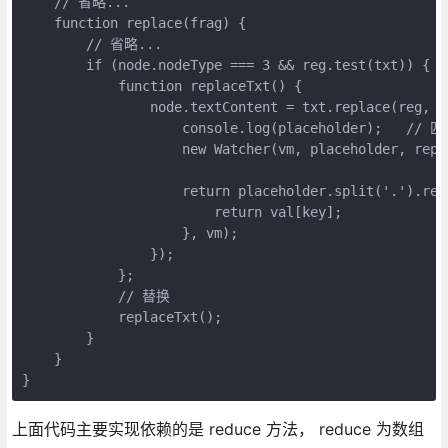
    // 省略...

    function replace(frag) {

        // 省略...

        if (node.nodeType === 3 && reg.test(txt)) {

            function replaceTxt() {

                node.textContent = txt.replace(reg, (
                    console.log(placeholder);   //
                    new Watcher(vm, placeholder,
                    return placeholder.split('.').redu
                        return val[key]; 

                    }, vm);

                });

            };

            // 替换

            replaceTxt();

        }

    }

上面代码主要实现依赖的是 reduce 方法， reduce 为数组