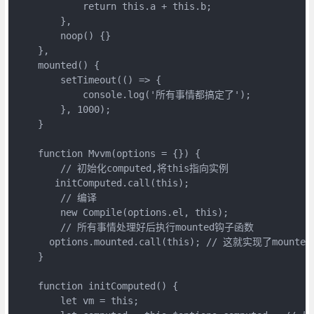
            return this.a + this.b;

        },

        noop() {}

    },

    mounted() {

        setTimeout(() => {

            console.log('所有事情都搞定了');

        }, 1000);

    }

    function Mvvm(options = {}) {

        // 初始化computed,将this指向实例

       initComputed.call(this);     

        // 编译

        new Compile(options.el, this);

        // 所有事情处理好后执行mounted钩子函数

      options.mounted.call(this); // 这就实现了mounte
    }

    function initComputed() {

        let vm = this;
