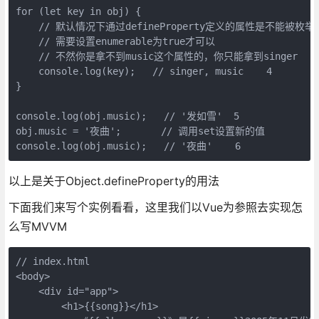
for (let key in obj) {    

    // 默认情况下通过defineProperty定义的属性是不能被枚举(
    // 需要设置enumerable为true才可以

    // 不然你是拿不到music这个属性的，你只能拿到singer

    console.log(key);   // singer, music    4

}

console.log(obj.music);   // '发如雪'  5

obj.music = '夜曲';       // 调用set设置新的值

以上是关于Object.defineProperty的用法
下面我们来写个实例看看，这里我们以Vue为参照去实现怎
么写MVVM
// index.html

<body>

    <div id="app">

        <h1>{{song}}</h1>
