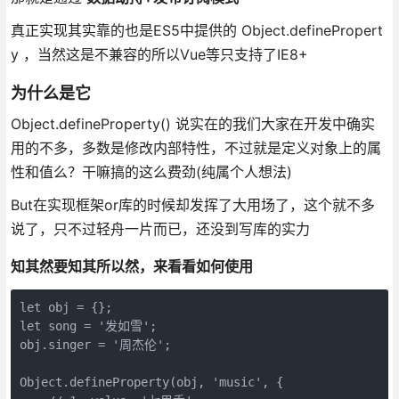
真正实现其实靠的也是ES5中提供的 Object.definePropert
y ，当然这是不兼容的所以Vue等只支持了IE8+
为什么是它
Object.defineProperty() 说实在的我们大家在开发中确实
用的不多，多数是修改内部特性，不过就是定义对象上的属
性和值么？干嘛搞的这么费劲(纯属个人想法)
But在实现框架or库的时候却发挥了大用场了，这个就不多
说了，只不过轻舟一片而已，还没到写库的实力
知其然要知其所以然，来看看如何使用
let obj = {};

let song = '发如雪'; 

obj.singer = '周杰伦';  

Object.defineProperty(obj, 'music', {
