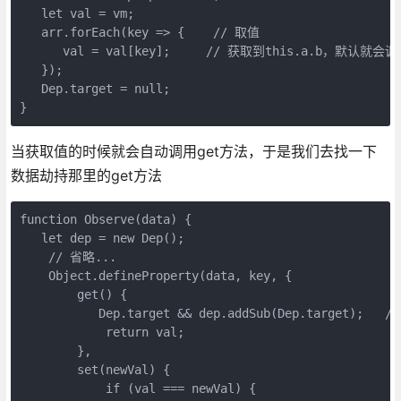
   let val = vm;

   arr.forEach(key => {    // 取值

      val = val[key];     // 获取到this.a.b，默认就会调
   });

   Dep.target = null;

当获取值的时候就会自动调用get方法，于是我们去找一下
数据劫持那里的get方法
function Observe(data) {

   let dep = new Dep();

    // 省略...

    Object.defineProperty(data, key, {

        get() {

           Dep.target && dep.addSub(Dep.target); 
            return val;

        },

        set(newVal) {

            if (val === newVal) {
