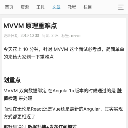
首页
资源
工具
文章
教程
栏目
MVVM 原理重难点
更新日期:
2019-10-30
阅读:
2.9k
标签:
mvvm
今天花上 10 分钟，针对 MVVM 这个面试必考点，简简单单
的来给大家划一下重难点
划重点
MVVM 双向数据绑定 在Angular1.x版本的时候通过的是
脏
值检测
来处理
而现在无论是React还是Vue还是最新的Angular，其实实现
方式都更相近了
那就是通过
数据劫持+发布订阅模式