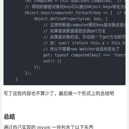
        let computed = this.$options.computed;  // 
        // 得到的都是对象的key可以通过Object.keys转化为数
        Object.keys(computed).forEach(key => {  // k
            Object.defineProperty(vm, key, {

                // 这里判断是computed里的key是对象还是函
                // 如果是函数直接就会调get方法

                // 如果是对象的话，手动调一下get方法即可

                // 如：sum() {return this.a + th
                // 所以不需要new Watcher去监听变化了

                get: typeof computed[key] === 'functi
                set() {}

            });

        });

写了这些内容也不算少了，最后做一个形式上的总结吧
总结
通过自己实现的 mvvm 一共包含了以下东西