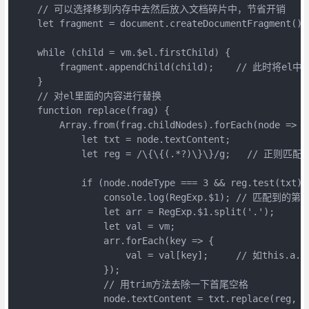
    // 可以选择移到内存中去然后放入文档碎片中，节省开销

    let fragment = document.createDocumentFragment();

    while (child = vm.$el.firstChild) {

        fragment.appendChild(child);    // 此时将
    }

    // 对el里面的内容进行替换

    function replace(frag) {

        Array.from(frag.childNodes).forEach(node => {

            let txt = node.textContent;

            let reg = /\{\{(.*?)\}\}/g;   // 正则匹配{{
            if (node.nodeType === 3 && reg.test
                console.log(RegExp.$1); // 匹配到的
                let arr = RegExp.$1.split('.');

                let val = vm;

                arr.forEach(key => {

                    val = val[key];     // 如this.a.b

                });

                // 用trim方法去除一下首尾空格

                node.textContent = txt.replace(reg, va