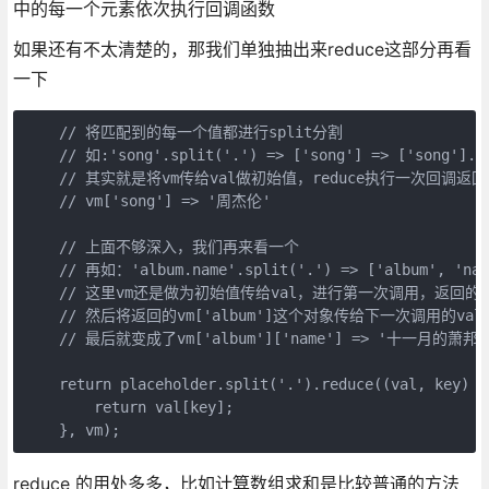
中的每一个元素依次执行回调函数
如果还有不太清楚的，那我们单独抽出来reduce这部分再看
一下
    // 将匹配到的每一个值都进行split分割

    // 如:'song'.split('.') => ['song'] => ['song'].re
    // 其实就是将vm传给val做初始值，reduce执行一次回调返回
    // vm['song'] => '周杰伦'

    // 上面不够深入，我们再来看一个

    // 再如：'album.name'.split('.') => ['album', 'name
    // 这里vm还是做为初始值传给val，进行第一次调用，返回的是vm[
    // 然后将返回的vm['album']这个对象传给下一次调用的val

    // 最后就变成了vm['album']['name'] => '十一月的萧邦'

    return placeholder.split('.').reduce((val, key) =>
        return val[key]; 

reduce 的用处多多，比如计算数组求和是比较普通的方法