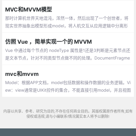
者))，MVVM (Model(模型)-View(视图)-ViewModel(视图模型))
MVC和MVVM模型
那时计算机世界天地混沌，浑然一体，然后出现了一个创世者，将
现实世界抽象出模型形成model，将人机交互从应用逻辑中分离形
成view，然后就有了空气、水、鸡啊、蛋什么的。
仿照 Vue ，简单实现一个的 MVVM
Vue 中通过每个节点的 nodeType 属性是1还是3判断是元素节点还
是文本节点，针对不同类型节点做不同的处理。DocumentFragme
nt是一个可以被 js 操作但不会直接出发渲染的文档对象，Vue 中编
译模板时是现将所有节点存到 DocumentFragment 中
mvc和mvvm
Model：根据APP文档，model包括数据和操作数据的业务逻辑。Vi
ew：view通常是UIKit控件的集合，不能直接引用model，并且视图
本身没有任何业务逻辑。Controller：controller协调model和view
之间的所有交互。
内容以共享、参考、研究为目的,不存在任何商业目的。其版权属原作者所有,如有
侵权或违规,请与小编联系!情况属实本人将予以删除!