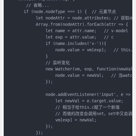
        // 省略...

       if (node.nodeType === 1) {  // 元素节点

            let nodeAttr = node.attributes; //
            Array.from(nodeAttr).forEach(attr => {

                let name = attr.name;   // v-model  ty
                let exp = attr.value;   // c        te
                if (name.includes('v-')){

                    node.value = vm[exp];   // this.c
                }

                // 监听变化

                new Watcher(vm, exp, function(newVal) 
                    node.value = newVal;   // 
                });

                node.addEventListener('input', e => {

                    let newVal = e.target.value;

                    // 相当于给this.c赋了一个新值

                    // 而值的改变会调用set，set中又会调用
                    vm[exp] = newVal;   

                });

            });
