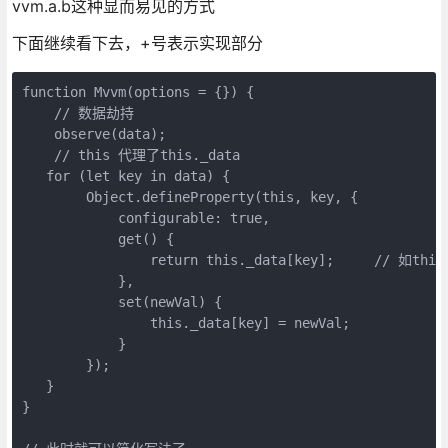
vvm.a.b这种显而易见的方式
下面继续看下去，+号表示实现部分
function Mvvm(options = {}) {  

    // 数据劫持

    observe(data);

    // this 代理了this._data

   for (let key in data) {

        Object.defineProperty(this, key, {

            configurable: true,

            get() {

                return this._data[key];     // 如this.
            },

            set(newVal) {

                this._data[key] = newVal;

            }

        });

   }

}
