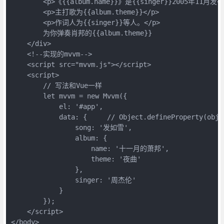
        <p>《{{album.name}}》是{{singer}}2005年11月发
        <p>主打歌为{{album.theme}}</p>

        <p>作词人为{{singer}}等人。</p>

        为你弹奏肖邦的{{album.theme}}

    </div>

    <!--实现的mvvm-->

    <script src="mvvm.js"></script>

    <script>

        // 写法和Vue一样

        let mvvm = new Mvvm({

            el: '#app',

            data: {     // Object.defineProperty(obj
                song: '发如雪',

                album: {

                    name: '十一月的萧邦',

                    theme: '夜曲'

                },

                singer: '周杰伦'

            }

        });

    </script>
