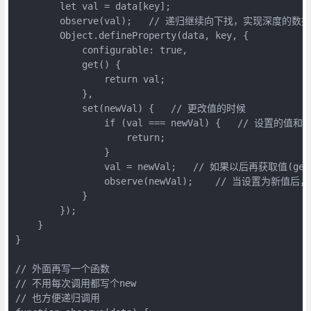
        let val = data[key];

        observe(val);   // 递归继续向下找，实现深度的数据
        Object.defineProperty(data, key, {

            configurable: true,

            get() {

                return val;

            },

            set(newVal) {   // 更改值的时候

                if (val === newVal) {   // 设置
                    return;

                }

                val = newVal;   // 如果以后再获取
                observe(newVal);    // 当设置
            }

        });

    }

}

// 外面再写一个函数

// 不用每次调用都写个new

// 也方便递归调用
