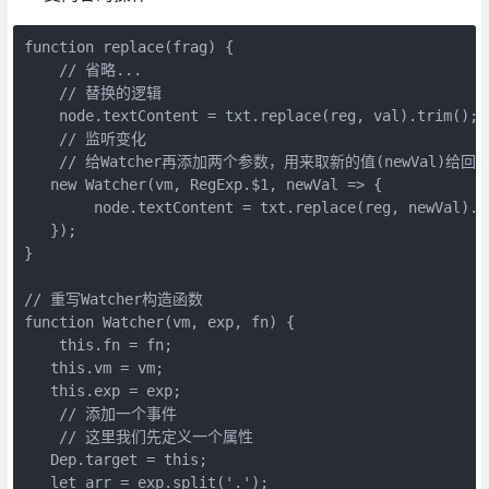
function replace(frag) {

    // 省略...

    // 替换的逻辑

    node.textContent = txt.replace(reg, val).trim();

    // 监听变化

    // 给Watcher再添加两个参数，用来取新的值(newVal)给回
   new Watcher(vm, RegExp.$1, newVal => {

        node.textContent = txt.replace(reg, newVal).tr
   });

}

// 重写Watcher构造函数

function Watcher(vm, exp, fn) {

    this.fn = fn;

   this.vm = vm;

   this.exp = exp;

    // 添加一个事件

    // 这里我们先定义一个属性

   Dep.target = this;

   let arr = exp.split('.');
