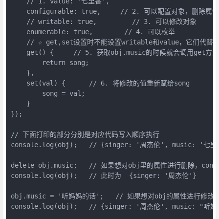
    // 1. value: '七里香',

    configurable: true,     // 2. 可以配置对象，删除属性

    // writable: true,         // 3. 可以修改对象

    enumerable: true,        // 4. 可以枚举

    // ☆ get,set设置时不能设置writable和value，它们代
    get() {     // 5. 获取obj.music的时候就会调用get方法

        return song;

    },

    set(val) {      // 6. 将修改的值重新赋给song

        song = val;   

    }

});

// 下面打印的部分分别是对应代码写入顺序执行

console.log(obj);   // {singer: '周杰伦', music: '七里香
delete obj.music;   // 如果想对obj里的属性进行删除，config
console.log(obj);   // 此时为  {singer: '周杰伦'}

obj.music = '听妈妈的话';   // 如果想对obj的属性进行修改，wr
console.log(obj);   // {singer: '周杰伦', music: "听