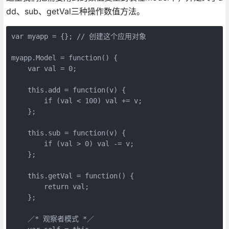
dd、sub、getVal三种操作数值方法。
var myapp = {}; // 创建这个应用对象

myapp.Model = function() {

    var val = 0;

    this.add = function(v) {

        if (val < 100) val += v;

    };

    this.sub = function(v) {

        if (val > 0) val -= v;

    };

    this.getVal = function() {

        return val;

    };

    ／* 观察者模式 *／
