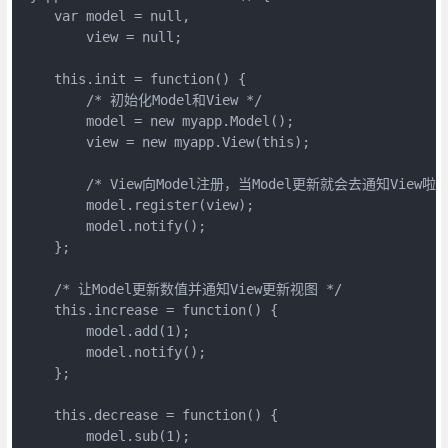
    var model = null,

        view = null;

    this.init = function() {

        /* 初始化Model和View */

        model = new myapp.Model();

        view = new myapp.View(this);

        /* View向Model注册，当Model更新就会去通知View啦 *
        model.register(view);

        model.notify();

    };

    /* 让Model更新数值并通知View更新视图 */

    this.increase = function() {

        model.add(1);

        model.notify();

    };

    this.decrease = function() {

        model.sub(1);
