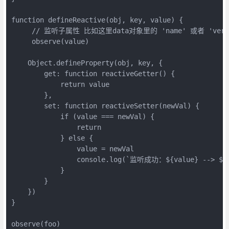
function defineReactive(obj, key, value) {

     // 监听子属性 比如这里data对象里的 'name' 或者 'versi
     observe(value)

    Object.defineProperty(obj, key, {

        get: function reactiveGetter() {

            return value

        },

        set: function reactiveSetter(newVal) {

            if (value === newVal) {

                return

            } else {

                value = newVal

                console.log(`监听成功：${value} --> ${n
            }

        }

    })

}

observe(foo)
