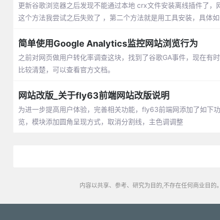
更新谷歌浏览器之后发现不能通过本地 crx文件安装离线插件了，
这个方法我尝试之后失败了 ，第二个方法就是用工具安装，具体
简单使用Google Analytics监控网站浏览行为
之前对网页做用户转化率调查这块，找到了谷歌GA事件，现在有
比较清楚，可以查看官方文档。
网站改版_关于fly63前端网站改版说明
为进一步提高用户体验，完善相关功能，fly63前端网添加了如
览，模块添加圆角呈现方式，取消分割线，主色调调整
内容以共享、参考、研究为目的,不存在任何商业目的。