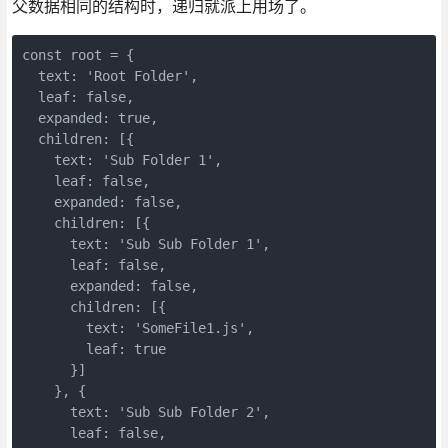
父数据相同的结构时，递归就派上用场了。
const root = {

  text: 'Root Folder',

  leaf: false,

  expanded: true,

  children: [{

    text: 'Sub Folder 1',

    leaf: false,

    expanded: false,

    children: [{

      text: 'Sub Sub Folder 1',

      leaf: false,

      expanded: false,

      children: [{

        text: 'SomeFile1.js',

        leaf: true

      }]

    }, {

      text: 'Sub Sub Folder 2',

      leaf: false,
