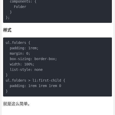
  components: {

    Folder

  }

样式
ul.folders {

  padding: 1rem;

  margin: 0;

  box-sizing: border-box;

  width: 100%;

  list-style: none

}

ul.folders > li:first-child {

  padding: 1rem 1rem 1rem 0

就是这么简单。