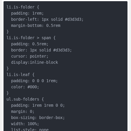
li.is-folder {

  padding: 1rem;

  border-left: 1px solid #d3d3d3;

  margin-bottom: 0.5rem

}

li.is-folder > span {

  padding: 0.5rem;

  border: 1px solid #d3d3d3;

  cursor: pointer;

  display:inline-block

}

li.is-leaf {

  padding: 0 0 0 1rem;

  color: #000;

}

ul.sub-folders {

  padding: 1rem 1rem 0 0;

  margin: 0;

  box-sizing: border-box;

  width: 100%;

  list-style: none
