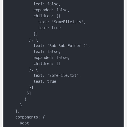
            leaf: false,

            expanded: false,

            children: [{

              text: 'SomeFile1.js',

              leaf: true

            }]

          }, {

            text: 'Sub Sub Folder 2',

            leaf: false,

            expanded: false,

            children: []

          }, {

            text: 'SomeFile.txt',

            leaf: true

          }]

         }]

        }

      }

    },

    components: {

      Root
