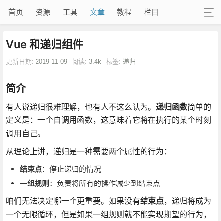
首页
资源
工具
文章
教程
栏目
Vue 和递归组件
更新日期:
2019-11-09
阅读:
3.4k
标签:
递归
简介
有人说递归很难理解，也有人不这么认为。
递归函数
简单的
定义是：一个自调用函数，这意味着它将在执行的某个时刻
调用自己。
从理论上讲，递归是一种需要两个属性的行为：
结束点
：停止递归的情况
一组规则
：负责将所有的操作减少到结束点
咱们无法决定哪一个更重要。如果没有
结束点
，递归将成为
一个无限循环，但是如果一组规则就不能实现期望的行为，