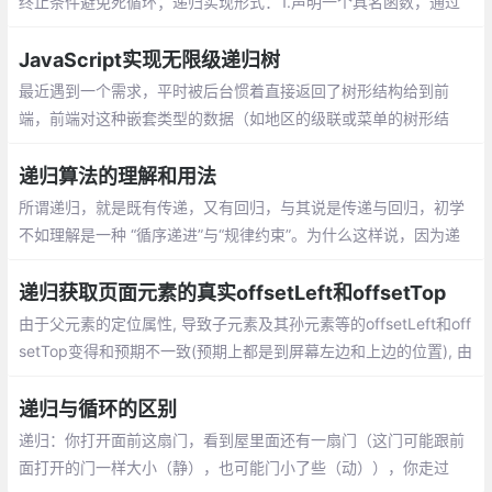
终止条件避免死循环；递归实现形式：1.声明一个具名函数，通过
函数名调用，2. 使用arguments.callee代替函数名
JavaScript实现无限级递归树
最近遇到一个需求，平时被后台惯着直接返回了树形结构给到前
端，前端对这种嵌套类型的数据（如地区的级联或菜单的树形结
构）省掉了一层处理。换了个后台开发返回了扁平化的数组数据给
到前端自己去处理如下data。突然有点慌......
递归算法的理解和用法
所谓递归，就是既有传递，又有回归，与其说是传递与回归，初学
不如理解是一种 “循序递进”与“规律约束”。为什么这样说，因为递
归算法相比较于循环在代码结构方面个人认为更加简洁清晰，清晰
易懂，递归注重的是一种有序的规律
递归获取页面元素的真实offsetLeft和offsetTop
由于父元素的定位属性, 导致子元素及其孙元素等的offsetLeft和off
setTop变得和预期不一致(预期上都是到屏幕左边和上边的位置), 由
于需要做鼠标拖动旋转和鼠标框选
递归与循环的区别
递归：你打开面前这扇门，看到屋里面还有一扇门（这门可能跟前
面打开的门一样大小（静），也可能门小了些（动）），你走过