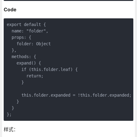
Code
export default {

  name: "folder",

  props: {

    folder: Object

  },

  methods: {

    expand() {

      if (this.folder.leaf) {

        return;

      }

      this.folder.expanded = !this.folder.expanded;

    }

  }

样式：