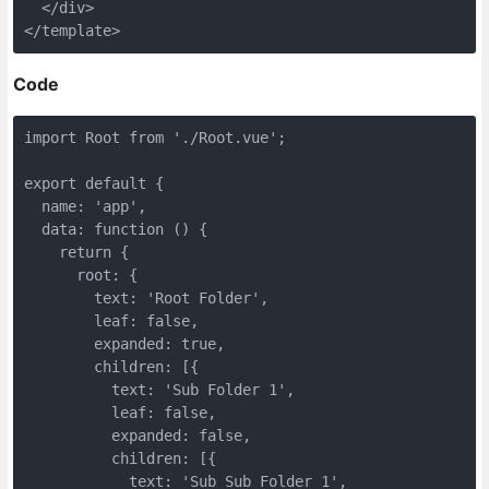
  </div>

Code
import Root from './Root.vue';

export default {

  name: 'app',

  data: function () {

    return {

      root: {

        text: 'Root Folder',

        leaf: false,

        expanded: true,

        children: [{

          text: 'Sub Folder 1',

          leaf: false,

          expanded: false,

          children: [{

            text: 'Sub Sub Folder 1',
