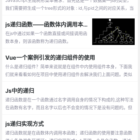
JavaScript生成树形菜单需求：首先这是一个数据集—js的类型，
我们需要把生成一个tree形式的对象 : id,与pid之间的对应关系，当
pid不存在，或pid:0的时候，这一项，应该为树的顶端,那么我们需
要去重新建一次索引。
js递归函数——函数体内调用本函数的方式
在js中通过如果一个函数直接或间接调用函
数本身，则该函数称为递归函数。
Vue一个案例引发的递归组件的使用
什么是递归组件？简单来说就是在组件中内使用组件本身，下面我
们就来看看如何在项目中使用递归组件去解决我们上面问题。类似
与信息分类的展示在我们的项目中是非常常见的形式，我们利用递
归组件可以很好的去解决问题
Js中的递归
递归函数是在一个函数通过名字调用自身的情况下构成的,这种写法
在函数有名字，而且名字以后也不会变的情况下是没有问题的。但
是函数的执行与函数名factorial紧紧耦合在了一起
js递归实现方式
递归函数就是在函数体内调用本函数；递归函数的使用要注意函数