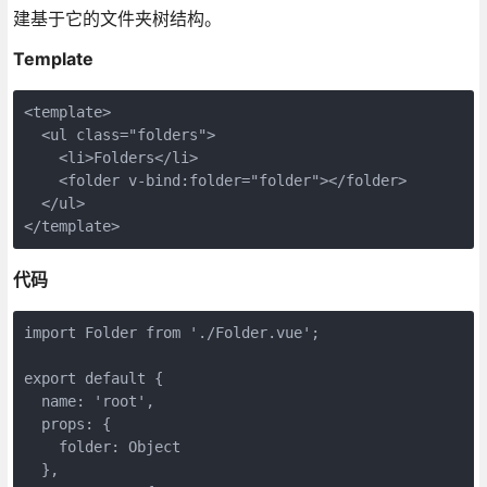
建基于它的文件夹树结构。
Template
<template>

  <ul class="folders">

    <li>Folders</li>

    <folder v-bind:folder="folder"></folder>

  </ul>

代码
import Folder from './Folder.vue';

export default {

  name: 'root',

  props: {

    folder: Object

  },
