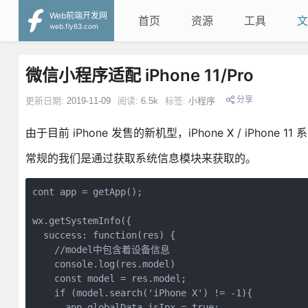
Web前端开发网
首页
资源
工具
文
web.fly63.com
微信小程序适配 iPhone 11/Pro
分享
更新日期:
2019-11-09
阅读:
6.5k
标签:
小程序
由于目前 iPhone 发售的新机型，iPhone X / iP
常规的我们是通过获取系统信息模块来获取的。
cont app = getApp();

wx.getSystemInfo({

success
: 
function
(
res
) 
{

//model中包含着设备信息
console
.log(res.model)

const
 model = res.model;

if
 (model.search(
'iPhone X'
) != 
-1
){

      app.globalData.isIpx = 
true
;
