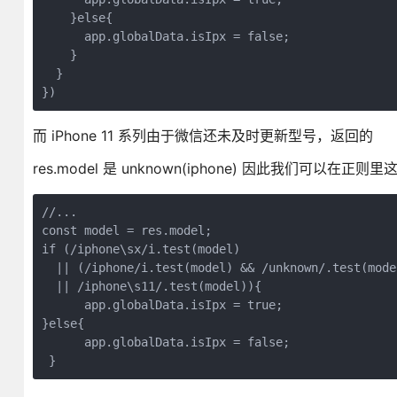
    }
else
{

      app.globalData.isIpx = 
false
;

    }

  }

而 iPhone 11 系列由于微信还未及时更新型号，返回的
res.model 是 unknown(iphone) 因此我们可以在正则
//...
const
if
 (
/iphone\sx/i
.test(model) 

  || (
/iphone/i
.test(model) && 
/unknown/
.test(mode
  || 
/iphone\s11/
.test(model)){

      app.globalData.isIpx = 
true
;

}
else
{

      app.globalData.isIpx = 
false
;
