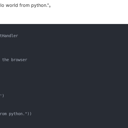
orld from python."。
Handler

 the browser 

)

rom python."))
