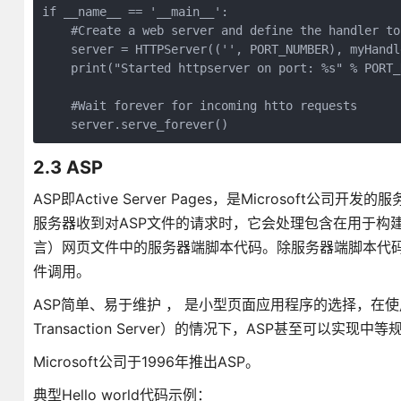
if __name__ == '__main__':

    #Create a web server and define the handler to
    server = HTTPServer(('', PORT_NUMBER), myHandle
    print("Started httpserver on port: %s" % PORT_N
    #Wait forever for incoming htto requests

    server.serve_forever()
2.3 ASP
ASP即Active Server Pages，是Microso
服务器收到对ASP文件的请求时，它会处理包含在用于构建发送给浏览
言）网页文件中的服务器端脚本代码。除服务器端脚本代码外
件调用。
ASP简单、易于维护 ， 是小型页面应用程序的选择，在使用DCOM （Di
Transaction Server）的情况下，ASP甚至可以实现
Microsoft公司于1996年推出ASP。
典型Hello world代码示例：