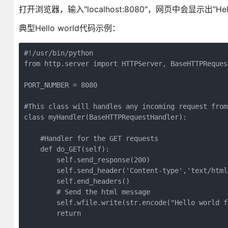
打开浏览器，输入"localhost:8080"，网页中会显示出"Hello w
典型Hello world代码示例：
#!/usr/bin/python

from http.server import HTTPServer, BaseHTTPRequest
PORT_NUMBER = 8080

#This class will handles any incoming request from
class myHandler(BaseHTTPRequestHandler):

    #Handler for the GET requests

    def do_GET(self):

        self.send_response(200)

        self.send_header('Content-type','text/html'
        self.end_headers()

        # Send the html message

        self.wfile.write(str.encode("Hello world f
        return
