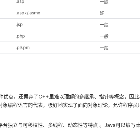
.asp
一般
.aspx/.asmx
好
.jsp
一般
.php
一般
.pl/.pm
一般
种优点，还摒弃了C++里难以理解的多继承、指针等概念，因此J
向对象编程语言的代表，极好地实现了面向对象理论，允许程序员
平台独立与可移植性、多线程、动态性等特点 。Java可以编写
。