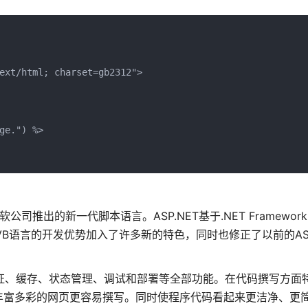
ext/html; charset=gb2312">

e.") %>

公司推出的新一代脚本语言。ASP.NET基于.NET Framewor
、VB语言的开发优势加入了许多新的特色，同时也修正了以前的A
括验证、缓存、状态管理、调试和部署等全部功能。在代码撰写方面
丰富多彩的网页更容易撰写。同时使程序代码看起来更洁净、更