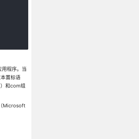
b应用程序。当
超文本置标语
）和com组
icrosoft